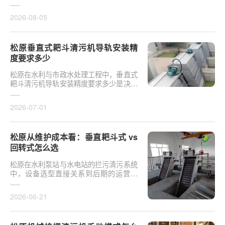
于泵站核心拦污设备而言，其倾斜度直接
影响排污效率及后···
2026-08-05
松原垂直式耙斗清污机导轨安装精
度要求多少
松原在水利与市政水处理工程中，垂直式
耙斗清污机导轨安装精度要求多少是决定
设备运行平稳性的核心**。导轨作为耙斗
上下运行的导向轨···
2026-07-01
松原从维护成本看：垂直耙斗式 vs
回转式怎么选
松原在水利泵站与水电站的拦污清污系统
中，设备选型直接关系到后期的运营开
支。探讨从维护成本看：垂直耙斗式 vs
回转式怎么选，需要···
2026-06-21