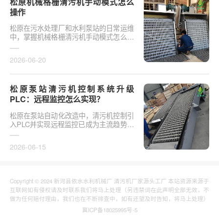
松原机械格栅清污机手动模式怎么
操作
松原在污水处理厂和水利泵站的日常运维
中，掌握机械格栅清污机手动模式怎么操
作是保障设备稳定运行的基础环节。以某
市政污水厂改造项···
2026-06-20
松原泵站清污机控制系统升级
PLC：远程监控怎么实现？
松原在泵站自动化改造中，清污机控制引
入PLC并实现远程监控已成为主流趋势。
传统清污机多采用继电器硬接线，无法实
现故障远程报警、数···
2026-06-15
Copyright © 2024 新河县依水水利机械厂 清污机厂家源头工厂 本站资源来源于
互联网如有侵权请及时联系我们将马上处理（另违禁词在此声明全部无效，不
做为任何赔付理由，我们也在不断排查中，如有还望及时告知，将马上处理）
冀ICP备18025995号-5