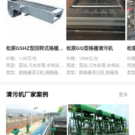
松原GSHZ型回转式格栅除污机
松原GQ型格栅清污机
价格：1.08万/台
价格：1899元/台
价格
用途：泵站,污水处理,水电站,自来水厂,渠道,水产养殖,化工,纺织,给排水工程
用途：泵站,污水处理,水电站,自来水厂,给排水工程
类型：粗格栅清污机,细格栅清污机,格栅清污机,回转式清污机
类型：粗格栅清污机,格栅清污机,回转式清污机
清污机厂家案例
更多