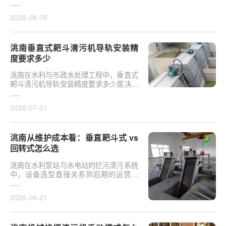
于泵站核心拦污设备而言，其倾斜度直接
影响排污效率及后···
2026-08-05
洮南垂直式耙斗清污机导轨安装精
度要求多少
洮南在水利与市政水处理工程中，垂直式
耙斗清污机导轨安装精度要求多少是决定
设备运行平稳性的核心**。导轨作为耙斗
上下运行的导向轨···
2026-07-01
洮南从维护成本看：垂直耙斗式 vs
回转式怎么选
洮南在水利泵站与水电站的拦污清污系统
中，设备选型直接关系到后期的运营开
支。探讨从维护成本看：垂直耙斗式 vs
回转式怎么选，需要···
2026-06-21