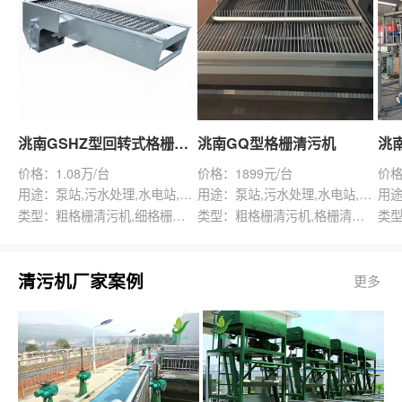
洮南GSHZ型回转式格栅除污机
洮南GQ型格栅清污机
价格：1.08万/台
价格：1899元/台
价格
用途：泵站,污水处理,水电站,自来水厂,渠道,水产养殖,化工,纺织,给排水工程
用途：泵站,污水处理,水电站,自来水厂,给排水工程
类型：粗格栅清污机,细格栅清污机,格栅清污机,回转式清污机
类型：粗格栅清污机,格栅清污机,回转式清污机
清污机厂家案例
更多