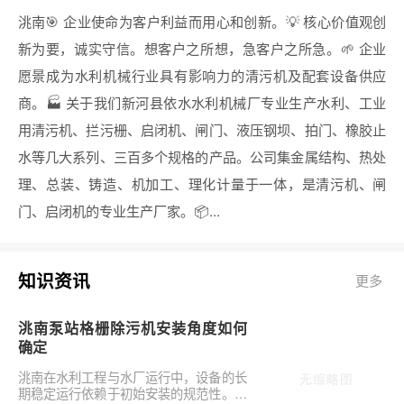
洮南🎯 企业使命为客户利益而用心和创新。💡 核心价值观创
新为要，诚实守信。想客户之所想，急客户之所急。🌱 企业
愿景成为水利机械行业具有影响力的清污机及配套设备供应
商。🏭 关于我们新河县依水水利机械厂专业生产水利、工业
用清污机、拦污栅、启闭机、闸门、液压钢坝、拍门、橡胶止
水等几大系列、三百多个规格的产品。公司集金属结构、热处
理、总装、铸造、机加工、理化计量于一体，是清污机、闸
门、启闭机的专业生产厂家。📦...
知识资讯
更多
洮南泵站格栅除污机安装角度如何
确定
洮南在水利工程与水厂运行中，设备的长
期稳定运行依赖于初始安装的规范性。对