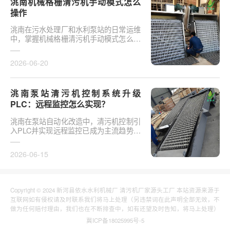
洮南机械格栅清污机手动模式怎么
操作
洮南在污水处理厂和水利泵站的日常运维
中，掌握机械格栅清污机手动模式怎么操
作是保障设备稳定运行的基础环节。以某
市政污水厂改造项···
2026-06-20
洮南泵站清污机控制系统升级
PLC：远程监控怎么实现？
洮南在泵站自动化改造中，清污机控制引
入PLC并实现远程监控已成为主流趋势。
传统清污机多采用继电器硬接线，无法实
现故障远程报警、数···
2026-06-15
Copyright © 2024 新河县依水水利机械厂 清污机厂家源头工厂 本站资源来源于
互联网如有侵权请及时联系我们将马上处理（另违禁词在此声明全部无效，不
做为任何赔付理由，我们也在不断排查中，如有还望及时告知，将马上处理）
冀ICP备18025995号-5