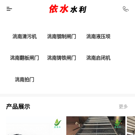
洮南清污机
洮南钢制闸门
洮南液压坝
洮南翻板闸门
洮南铸铁闸门
洮南启闭机
洮南拍门
产品展示
更多