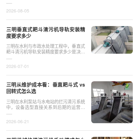
于泵站核心拦污设备而言，其倾斜度直接
影响排污效率及后···
2026-08-05
三明垂直式耙斗清污机导轨安装精
度要求多少
三明在水利与市政水处理工程中，垂直式
耙斗清污机导轨安装精度要求多少是决定
设备运行平稳性的核心**。导轨作为耙斗
上下运行的导向轨···
2026-07-01
三明从维护成本看：垂直耙斗式 vs
回转式怎么选
三明在水利泵站与水电站的拦污清污系统
中，设备选型直接关系到后期的运营开
支。探讨从维护成本看：垂直耙斗式 vs
回转式怎么选，需要···
2026-06-21