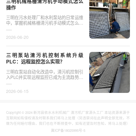
三明机械格栅清污机手动模式怎么
操作
三明在污水处理厂和水利泵站的日常运维
中，掌握机械格栅清污机手动模式怎么操
作是保障设备稳定运行的基础环节。以某
市政污水厂改造项···
2026-06-20
三明泵站清污机控制系统升级
PLC：远程监控怎么实现？
三明在泵站自动化改造中，清污机控制引
入PLC并实现远程监控已成为主流趋势。
传统清污机多采用继电器硬接线，无法实
现故障远程报警、数···
2026-06-15
Copyright © 2024 新河县依水水利机械厂 清污机厂家源头工厂 本站资源来源于
互联网如有侵权请及时联系我们将马上处理（另违禁词在此声明全部无效，不
做为任何赔付理由，我们也在不断排查中，如有还望及时告知，将马上处理）
冀ICP备18025995号-5