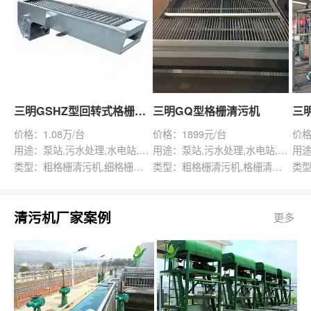
三明GSHZ型回转式格栅除污机
三明GQ型格栅清污机
价格：1.08万/台
价格：1899元/台
价格
用途：泵站,污水处理,水电站,自来水厂,渠道,水产养殖,化工,纺织,给排水工程
用途：泵站,污水处理,水电站,自来水厂,给排水工程
类型：粗格栅清污机,细格栅清污机,格栅清污机,回转式清污机
类型：粗格栅清污机,格栅清污机,回转式清污机
清污机厂家案例
更多