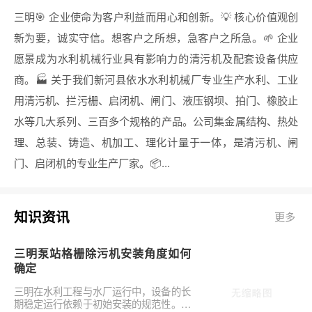
三明🎯 企业使命为客户利益而用心和创新。💡 核心价值观创
新为要，诚实守信。想客户之所想，急客户之所急。🌱 企业
愿景成为水利机械行业具有影响力的清污机及配套设备供应
商。🏭 关于我们新河县依水水利机械厂专业生产水利、工业
用清污机、拦污栅、启闭机、闸门、液压钢坝、拍门、橡胶止
水等几大系列、三百多个规格的产品。公司集金属结构、热处
理、总装、铸造、机加工、理化计量于一体，是清污机、闸
门、启闭机的专业生产厂家。📦...
知识资讯
更多
三明泵站格栅除污机安装角度如何
确定
三明在水利工程与水厂运行中，设备的长
期稳定运行依赖于初始安装的规范性。对