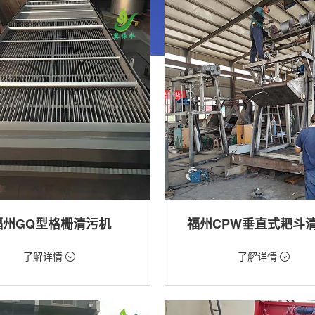
福州GQ型格栅清污机
福州CPW垂直式耙斗
99元/台
价格：5268元/台
了解详情
了解详情
格栅清污机,格栅清污机,回转式清污
类型：粗格栅清污机,格栅清污机
用途：泵站,水电站,自来水厂,给排水
站,污水处理,水电站,自来水厂,给排水