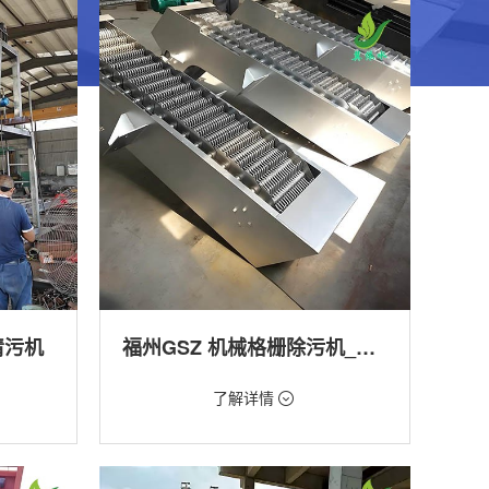
清污机
福州GSZ 机械格栅除污机_污水处理拦截设备_型号参数 | 工作原理 | 适用场景详解
价格：1800元/台
了解详情
类型：细格栅清污机,格栅清污机,回转式清污
机
工程
用途：泵站,污水处理,渠道,河道,化工,纺织,给