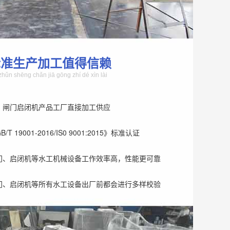
标准生产加工值得信赖
zhǔn shēng chǎn jiā gōng zhí dé xìn lài
、闸门启闭机产品工厂直接加工供应
T 19001-2016/IS0 9001:2015》标准认证
门、启闭机等水工机械设备工作效率高，性能更可靠
门、启闭机等所有水工设备出厂前都会进行多样校验