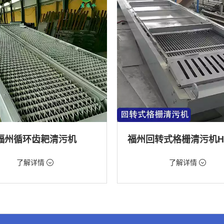
福州循环齿耙清污机
98元/台
价格：9888元/台
了解详情
了解详情
格栅清污机,格栅清污机,回转式清污
类型：粗格栅清污机,格栅清污机,回
机
水处理,水电站,自来水厂,化工,纺织
用途：泵站,污水处理,水电站,自来水厂
道,给排水工程