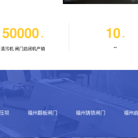
50000
10
+
+
清污机 闸门启闭机产销
**
压坝
福州翻板闸门
福州铸铁闸门
福州