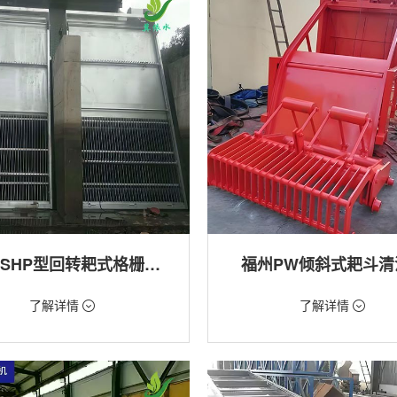
福州GSHP型回转耙式格栅清污机
福州PW倾斜式耙斗清
18万/台
价格：1.28万/台
了解详情
了解详情
格栅清污机,细格栅清污机,格栅清污
类型：粗格栅清污机,格栅清污机
式清污机
用途：泵站,污水处理,水电站,自来水
站,污水处理,水电站,自来水厂,渠道,河
排涝