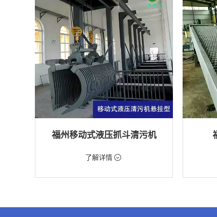
福州移动式液压抓斗清污机
价格：5698元/台
价格：18
了解详情
类型：粗格栅清污机,格栅清污机,移动式清污
类型：细
机
机
用途：泵站,污水处理,水电站,自来水厂,渠道,水
用途：污
产养殖,化工,纺织,给排水工程