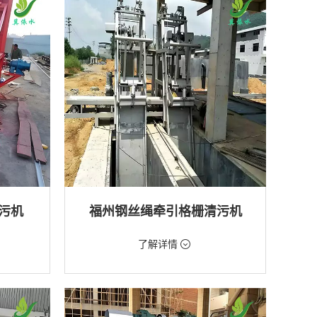
排水工程
污机
福州钢丝绳牵引格栅清污机
价格：2888元/台
了解详情
类型：粗格栅清污机,格栅清污机
厂,水库
用途：泵站,污水处理