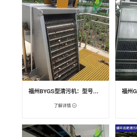
产养殖,化工,纺织,给排水工程
工程
福州BYGS型清污机：型号多样应用广泛
价格：1.23万/台
价格：1.
了解详情
类型：细格栅清污机,格栅清污机,回转式清污
类型：粗
机
机,回转
用途：泵站,污水处理,渠道,化工,纺织
用途：泵
道,防洪