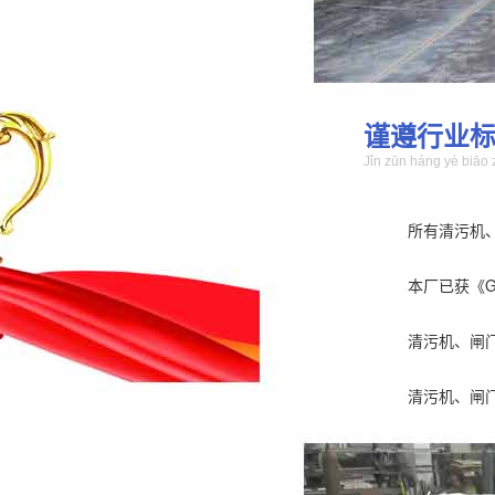
谨遵行业
Jǐn zūn háng yè biāo 
所有清污机
本厂已获《GB/
清污机、闸
清污机、闸