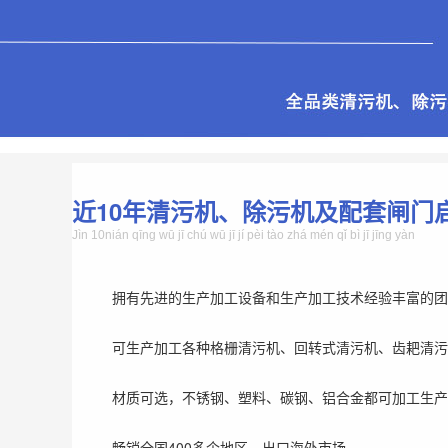
近10年清污机、除污机及配套闸门
Jìn 10nián qīng wū jī chú wū jī jí pèi tào zhá mén qǐ bì jī jīng yàn
拥有先进的生产加工设备和生产加工技术经验丰富的团
可生产加工各种格栅清污机、回转式清污机、齿耙清污
材质可选，不锈钢、塑料、碳钢、铝合金都可加工生产
畅销全国400多个地区，出口海外市场