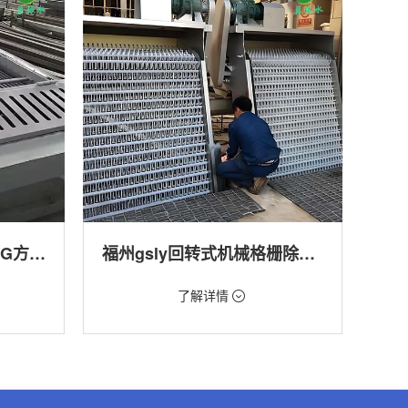
福州回转式格栅清污机HG方型-连续式自动清污优选设备
福州gsly回转式机械格栅除污机
价格：1.66万/台
了解详情
转式清污
类型：细格栅清污机,格栅清污机,回转式清污
机
,渠道,河
用途：污水处理,自来水厂,化工,纺织