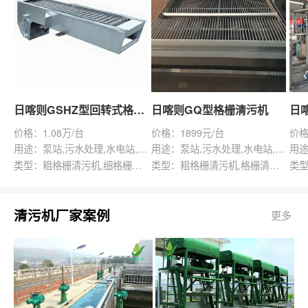
日喀则GSHZ型回转式格栅除污机
日喀则GQ型格栅清污机
价格：1.08万/台
价格：1899元/台
价格
用途：泵站,污水处理,水电站,自来水厂,渠道,水产养殖,化工,纺织,给排水工程
用途：泵站,污水处理,水电站,自来水厂,给排水工程
类型：粗格栅清污机,细格栅清污机,格栅清污机,回转式清污机
类型：粗格栅清污机,格栅清污机,回转式清污机
清污机厂家案例
更多