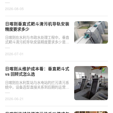
对于泵站核心拦污设备而言，其倾斜度直
接影响排污效率及后···
2026-08-05
日喀则垂直式耙斗清污机导轨安装
精度要求多少
日喀则在水利与市政水处理工程中，垂直
式耙斗清污机导轨安装精度要求多少是决
定设备运行平稳性的核心**。导轨作为耙
斗上下运行的导向轨···
2026-07-01
日喀则从维护成本看：垂直耙斗式
vs 回转式怎么选
日喀则在水利泵站与水电站的拦污清污系
统中，设备选型直接关系到后期的运营开
支。探讨从维护成本看：垂直耙斗式 vs
回转式怎么选，需要···
2026-06-21