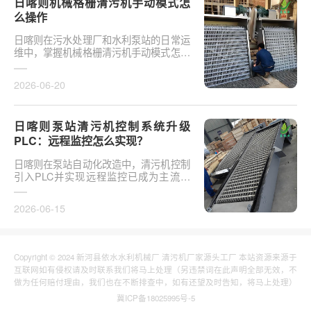
日喀则机械格栅清污机手动模式怎
么操作
日喀则在污水处理厂和水利泵站的日常运
维中，掌握机械格栅清污机手动模式怎么
操作是保障设备稳定运行的基础环节。以
某市政污水厂改造项···
2026-06-20
日喀则泵站清污机控制系统升级
PLC：远程监控怎么实现？
日喀则在泵站自动化改造中，清污机控制
引入PLC并实现远程监控已成为主流趋
势。传统清污机多采用继电器硬接线，无
法实现故障远程报警、数···
2026-06-15
Copyright © 2024 新河县依水水利机械厂 清污机厂家源头工厂 本站资源来源于
互联网如有侵权请及时联系我们将马上处理（另违禁词在此声明全部无效，不
做为任何赔付理由，我们也在不断排查中，如有还望及时告知，将马上处理）
冀ICP备18025995号-5