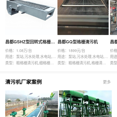
昌都GSHZ型回转式格栅除污机
昌都GQ型格栅清污机
价格：1.08万/台
价格：1899元/台
价格
用途：泵站,污水处理,水电站,自来水厂,渠道,水产养殖,化工,纺织,给排水工程
用途：泵站,污水处理,水电站,自来水厂,给排水工程
类型：粗格栅清污机,细格栅清污机,格栅清污机,回转式清污机
类型：粗格栅清污机,格栅清污机,回转式清污机
清污机厂家案例
更多