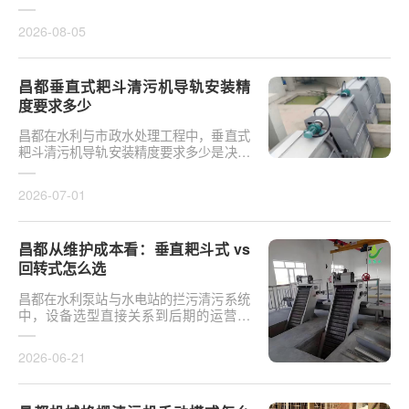
于泵站核心拦污设备而言，其倾斜度直接
影响排污效率及后···
2026-08-05
昌都垂直式耙斗清污机导轨安装精
度要求多少
昌都在水利与市政水处理工程中，垂直式
耙斗清污机导轨安装精度要求多少是决定
设备运行平稳性的核心**。导轨作为耙斗
上下运行的导向轨···
2026-07-01
昌都从维护成本看：垂直耙斗式 vs
回转式怎么选
昌都在水利泵站与水电站的拦污清污系统
中，设备选型直接关系到后期的运营开
支。探讨从维护成本看：垂直耙斗式 vs
回转式怎么选，需要···
2026-06-21