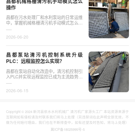
昌都机械格栅清污机手动模式怎么
操作
昌都在污水处理厂和水利泵站的日常运维
中，掌握机械格栅清污机手动模式怎么操
作是保障设备稳定运行的基础环节。以某
市政污水厂改造项···
2026-06-20
昌都泵站清污机控制系统升级
PLC：远程监控怎么实现？
昌都在泵站自动化改造中，清污机控制引
入PLC并实现远程监控已成为主流趋势。
传统清污机多采用继电器硬接线，无法实
现故障远程报警、数···
2026-06-15
Copyright © 2024 新河县依水水利机械厂 清污机厂家源头工厂 本站资源来源于
互联网如有侵权请及时联系我们将马上处理（另违禁词在此声明全部无效，不
做为任何赔付理由，我们也在不断排查中，如有还望及时告知，将马上处理）
冀ICP备18025995号-5