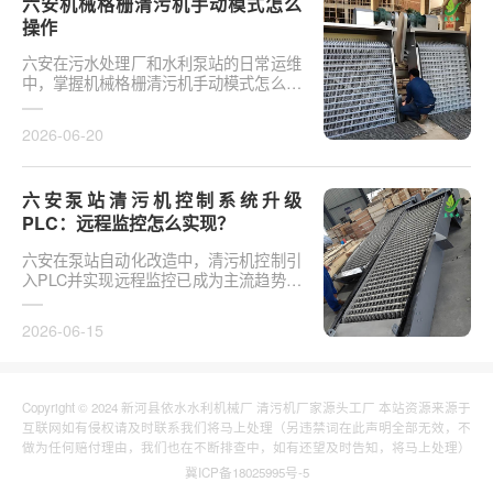
六安机械格栅清污机手动模式怎么
操作
六安在污水处理厂和水利泵站的日常运维
中，掌握机械格栅清污机手动模式怎么操
作是保障设备稳定运行的基础环节。以某
市政污水厂改造项···
2026-06-20
六安泵站清污机控制系统升级
PLC：远程监控怎么实现？
六安在泵站自动化改造中，清污机控制引
入PLC并实现远程监控已成为主流趋势。
传统清污机多采用继电器硬接线，无法实
现故障远程报警、数···
2026-06-15
Copyright © 2024 新河县依水水利机械厂 清污机厂家源头工厂 本站资源来源于
互联网如有侵权请及时联系我们将马上处理（另违禁词在此声明全部无效，不
做为任何赔付理由，我们也在不断排查中，如有还望及时告知，将马上处理）
冀ICP备18025995号-5