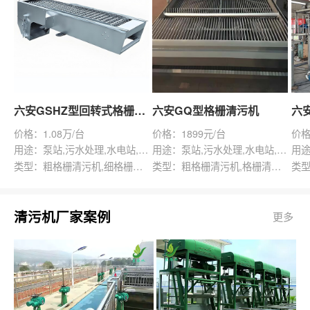
六安GSHZ型回转式格栅除污机
六安GQ型格栅清污机
价格：1.08万/台
价格：1899元/台
价格
用途：泵站,污水处理,水电站,自来水厂,渠道,水产养殖,化工,纺织,给排水工程
用途：泵站,污水处理,水电站,自来水厂,给排水工程
类型：粗格栅清污机,细格栅清污机,格栅清污机,回转式清污机
类型：粗格栅清污机,格栅清污机,回转式清污机
清污机厂家案例
更多