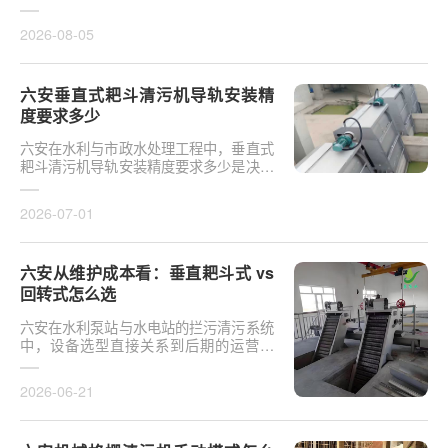
于泵站核心拦污设备而言，其倾斜度直接
影响排污效率及后···
2026-08-05
六安垂直式耙斗清污机导轨安装精
度要求多少
六安在水利与市政水处理工程中，垂直式
耙斗清污机导轨安装精度要求多少是决定
设备运行平稳性的核心**。导轨作为耙斗
上下运行的导向轨···
2026-07-01
六安从维护成本看：垂直耙斗式 vs
回转式怎么选
六安在水利泵站与水电站的拦污清污系统
中，设备选型直接关系到后期的运营开
支。探讨从维护成本看：垂直耙斗式 vs
回转式怎么选，需要···
2026-06-21