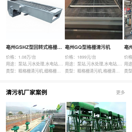
亳州GSHZ型回转式格栅除污机
亳州GQ型格栅清污机
价格：1.08万/台
价格：1899元/台
价格
用途：泵站,污水处理,水电站,自来水厂,渠道,水产养殖,化工,纺织,给排水工程
用途：泵站,污水处理,水电站,自来水厂,给排水工程
类型：粗格栅清污机,细格栅清污机,格栅清污机,回转式清污机
类型：粗格栅清污机,格栅清污机,回转式清污机
清污机厂家案例
更多