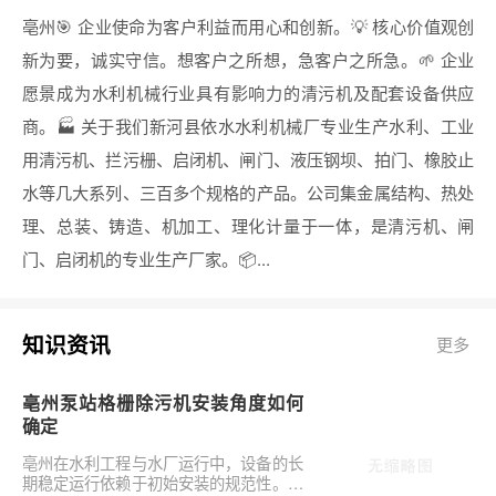
亳州🎯 企业使命为客户利益而用心和创新。💡 核心价值观创
新为要，诚实守信。想客户之所想，急客户之所急。🌱 企业
愿景成为水利机械行业具有影响力的清污机及配套设备供应
商。🏭 关于我们新河县依水水利机械厂专业生产水利、工业
用清污机、拦污栅、启闭机、闸门、液压钢坝、拍门、橡胶止
水等几大系列、三百多个规格的产品。公司集金属结构、热处
理、总装、铸造、机加工、理化计量于一体，是清污机、闸
门、启闭机的专业生产厂家。📦...
知识资讯
更多
亳州泵站格栅除污机安装角度如何
确定
亳州在水利工程与水厂运行中，设备的长
期稳定运行依赖于初始安装的规范性。对