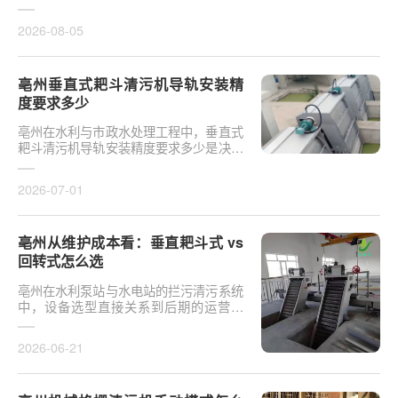
于泵站核心拦污设备而言，其倾斜度直接
影响排污效率及后···
2026-08-05
亳州垂直式耙斗清污机导轨安装精
度要求多少
亳州在水利与市政水处理工程中，垂直式
耙斗清污机导轨安装精度要求多少是决定
设备运行平稳性的核心**。导轨作为耙斗
上下运行的导向轨···
2026-07-01
亳州从维护成本看：垂直耙斗式 vs
回转式怎么选
亳州在水利泵站与水电站的拦污清污系统
中，设备选型直接关系到后期的运营开
支。探讨从维护成本看：垂直耙斗式 vs
回转式怎么选，需要···
2026-06-21