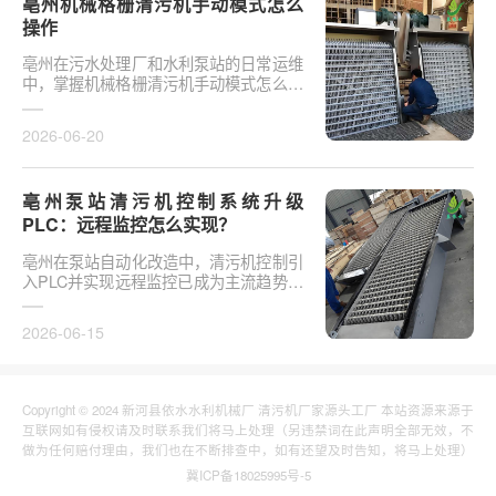
亳州机械格栅清污机手动模式怎么
操作
亳州在污水处理厂和水利泵站的日常运维
中，掌握机械格栅清污机手动模式怎么操
作是保障设备稳定运行的基础环节。以某
市政污水厂改造项···
2026-06-20
亳州泵站清污机控制系统升级
PLC：远程监控怎么实现？
亳州在泵站自动化改造中，清污机控制引
入PLC并实现远程监控已成为主流趋势。
传统清污机多采用继电器硬接线，无法实
现故障远程报警、数···
2026-06-15
Copyright © 2024 新河县依水水利机械厂 清污机厂家源头工厂 本站资源来源于
互联网如有侵权请及时联系我们将马上处理（另违禁词在此声明全部无效，不
做为任何赔付理由，我们也在不断排查中，如有还望及时告知，将马上处理）
冀ICP备18025995号-5