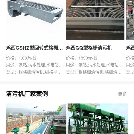
鸡西GSHZ型回转式格栅除污机
鸡西GQ型格栅清污机
价格：1.08万/台
价格：1899元/台
价格
用途：泵站,污水处理,水电站,自来水厂,渠道,水产养殖,化工,纺织,给排水工程
用途：泵站,污水处理,水电站,自来水厂,给排水工程
类型：粗格栅清污机,细格栅清污机,格栅清污机,回转式清污机
类型：粗格栅清污机,格栅清污机,回转式清污机
清污机厂家案例
更多