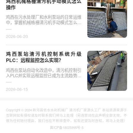
鸡西机械格栅清污机手动模式怎么
操作
鸡西在污水处理厂和水利泵站的日常运维
中，掌握机械格栅清污机手动模式怎么操
作是保障设备稳定运行的基础环节。以某
市政污水厂改造项···
2026-06-20
鸡西泵站清污机控制系统升级
PLC：远程监控怎么实现？
鸡西在泵站自动化改造中，清污机控制引
入PLC并实现远程监控已成为主流趋势。
传统清污机多采用继电器硬接线，无法实
现故障远程报警、数···
2026-06-15
Copyright © 2024 新河县依水水利机械厂 清污机厂家源头工厂 本站资源来源于
互联网如有侵权请及时联系我们将马上处理（另违禁词在此声明全部无效，不
做为任何赔付理由，我们也在不断排查中，如有还望及时告知，将马上处理）
冀ICP备18025995号-5