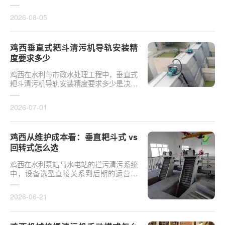
于泵站核心拦污设备而言，其倾斜度直接
影响排污效率及后···
2026-08-05
鸡西垂直式耙斗清污机导轨安装精
度要求多少
鸡西在水利与市政水处理工程中，垂直式
耙斗清污机导轨安装精度要求多少是决定
设备运行平稳性的核心**。导轨作为耙斗
上下运行的导向轨···
2026-07-01
鸡西从维护成本看：垂直耙斗式 vs
回转式怎么选
鸡西在水利泵站与水电站的拦污清污系统
中，设备选型直接关系到后期的运营开
支。探讨从维护成本看：垂直耙斗式 vs
回转式怎么选，需要···
2026-06-21