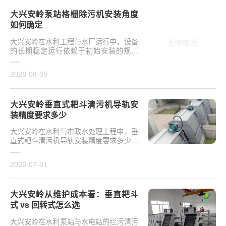
大兴安岭泵站格栅除污机安装角度
如何确定
大兴安岭在水利工程与水厂运行中，设备
的长期稳定运行依赖于初始安装的规范
性。对于泵站核心拦污设备而言，其倾斜
度直接影响排污效率及后···
2026-08-05
大兴安岭垂直式耙斗清污机导轨安
装精度要求多少
大兴安岭在水利与市政水处理工程中，垂
直式耙斗清污机导轨安装精度要求多少是
决定设备运行平稳性的核心**。导轨作为
耙斗上下运行的导向轨···
2026-07-01
大兴安岭从维护成本看：垂直耙斗
式 vs 回转式怎么选
大兴安岭在水利泵站与水电站的拦污清污