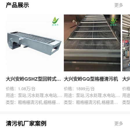
产品展示
更多
大兴安岭GSHZ型回转式格栅除污机
大兴安岭GQ型格栅清污机
价格：1.08万/台
价格：1899元/台
价格
用途：泵站,污水处理,水电站,自来水厂,渠道,水产养殖,化工,纺织,给排水工程
用途：泵站,污水处理,水电站,自来水厂,给排水工程
类型：粗格栅清污机,细格栅清污机,格栅清污机,回转式清污机
类型：粗格栅清污机,格栅清污机,回转式清污机
清污机厂家案例
更多