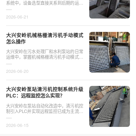
系统中，设备选型直接关系到后期的运营
开支。探讨从维护成本看：垂直耙斗式
vs 回转式怎么选，需要···
2026-06-21
大兴安岭机械格栅清污机手动模式
怎么操作
大兴安岭在污水处理厂和水利泵站的日常
运维中，掌握机械格栅清污机手动模式怎
么操作是保障设备稳定运行的基础环节。
以某市政污水厂改造项···
2026-06-20
大兴安岭泵站清污机控制系统升级
PLC：远程监控怎么实现？
大兴安岭在泵站自动化改造中，清污机控
制引入PLC并实现远程监控已成为主流趋
势。传统清污机多采用继电器硬接线，无
法实现故障远程报警、数···
2026-06-15