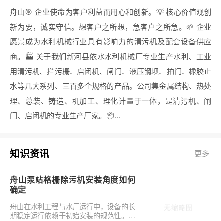
舟山🎯 企业使命为客户利益而用心和创新。💡 核心价值观创
新为要，诚实守信。想客户之所想，急客户之所急。🌱 企业
愿景成为水利机械行业具有影响力的清污机及配套设备供应
商。🏭 关于我们新河县依水水利机械厂专业生产水利、工业
用清污机、拦污栅、启闭机、闸门、液压钢坝、拍门、橡胶止
水等几大系列、三百多个规格的产品。公司集金属结构、热处
理、总装、铸造、机加工、理化计量于一体，是清污机、闸
门、启闭机的专业生产厂家。📦...
知识资讯
更多
舟山泵站格栅除污机安装角度如何
确定
舟山在水利工程与水厂运行中，设备的长
期稳定运行依赖于初始安装的规范性。对