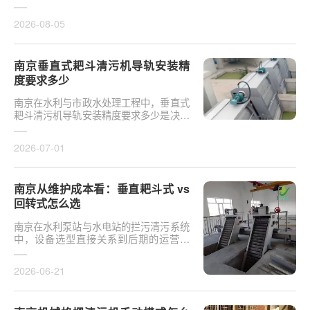
于泵站核心拦污设备而言，其倾斜度直接
影响排污效率及后···
2026-08-05
南京垂直式耙斗清污机导轨安装精
度要求多少
南京在水利与市政水处理工程中，垂直式
耙斗清污机导轨安装精度要求多少是决定
设备运行平稳性的核心**。导轨作为耙斗
上下运行的导向轨···
2026-07-01
南京从维护成本看：垂直耙斗式 vs
回转式怎么选
南京在水利泵站与水电站的拦污清污系统
中，设备选型直接关系到后期的运营开
支。探讨从维护成本看：垂直耙斗式 vs
回转式怎么选，需要···
2026-06-21