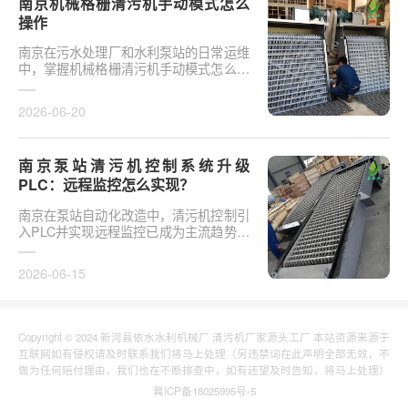
南京机械格栅清污机手动模式怎么
操作
南京在污水处理厂和水利泵站的日常运维
中，掌握机械格栅清污机手动模式怎么操
作是保障设备稳定运行的基础环节。以某
市政污水厂改造项···
2026-06-20
南京泵站清污机控制系统升级
PLC：远程监控怎么实现？
南京在泵站自动化改造中，清污机控制引
入PLC并实现远程监控已成为主流趋势。
传统清污机多采用继电器硬接线，无法实
现故障远程报警、数···
2026-06-15
Copyright © 2024 新河县依水水利机械厂 清污机厂家源头工厂 本站资源来源于
互联网如有侵权请及时联系我们将马上处理（另违禁词在此声明全部无效，不
做为任何赔付理由，我们也在不断排查中，如有还望及时告知，将马上处理）
冀ICP备18025995号-5