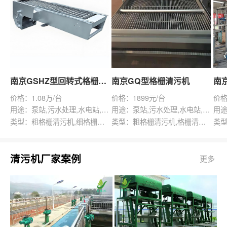
南京GSHZ型回转式格栅除污机
南京GQ型格栅清污机
价格：1.08万/台
价格：1899元/台
价格
用途：泵站,污水处理,水电站,自来水厂,渠道,水产养殖,化工,纺织,给排水工程
用途：泵站,污水处理,水电站,自来水厂,给排水工程
类型：粗格栅清污机,细格栅清污机,格栅清污机,回转式清污机
类型：粗格栅清污机,格栅清污机,回转式清污机
清污机厂家案例
更多