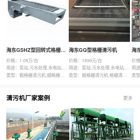
海东GSHZ型回转式格栅除污机
海东GQ型格栅清污机
价格：1.08万/台
价格：1899元/台
价格
用途：泵站,污水处理,水电站,自来水厂,渠道,水产养殖,化工,纺织,给排水工程
用途：泵站,污水处理,水电站,自来水厂,给排水工程
类型：粗格栅清污机,细格栅清污机,格栅清污机,回转式清污机
类型：粗格栅清污机,格栅清污机,回转式清污机
清污机厂家案例
更多