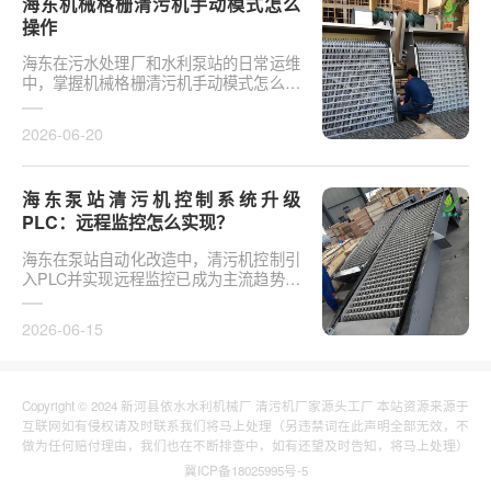
海东机械格栅清污机手动模式怎么
操作
海东在污水处理厂和水利泵站的日常运维
中，掌握机械格栅清污机手动模式怎么操
作是保障设备稳定运行的基础环节。以某
市政污水厂改造项···
2026-06-20
海东泵站清污机控制系统升级
PLC：远程监控怎么实现？
海东在泵站自动化改造中，清污机控制引
入PLC并实现远程监控已成为主流趋势。
传统清污机多采用继电器硬接线，无法实
现故障远程报警、数···
2026-06-15
Copyright © 2024 新河县依水水利机械厂 清污机厂家源头工厂 本站资源来源于
互联网如有侵权请及时联系我们将马上处理（另违禁词在此声明全部无效，不
做为任何赔付理由，我们也在不断排查中，如有还望及时告知，将马上处理）
冀ICP备18025995号-5