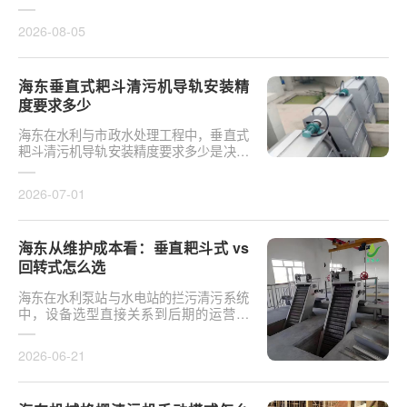
于泵站核心拦污设备而言，其倾斜度直接
影响排污效率及后···
2026-08-05
海东垂直式耙斗清污机导轨安装精
度要求多少
海东在水利与市政水处理工程中，垂直式
耙斗清污机导轨安装精度要求多少是决定
设备运行平稳性的核心**。导轨作为耙斗
上下运行的导向轨···
2026-07-01
海东从维护成本看：垂直耙斗式 vs
回转式怎么选
海东在水利泵站与水电站的拦污清污系统
中，设备选型直接关系到后期的运营开
支。探讨从维护成本看：垂直耙斗式 vs
回转式怎么选，需要···
2026-06-21