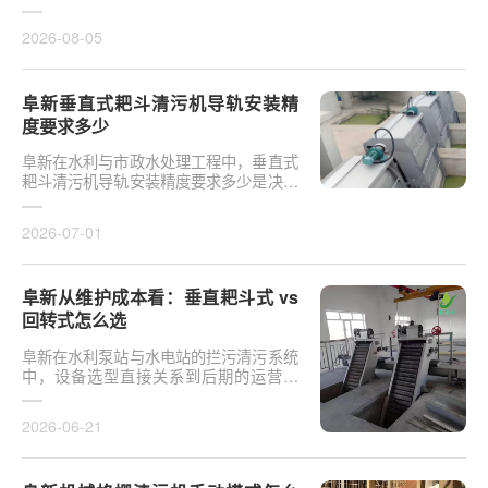
于泵站核心拦污设备而言，其倾斜度直接
影响排污效率及后···
2026-08-05
阜新垂直式耙斗清污机导轨安装精
度要求多少
阜新在水利与市政水处理工程中，垂直式
耙斗清污机导轨安装精度要求多少是决定
设备运行平稳性的核心**。导轨作为耙斗
上下运行的导向轨···
2026-07-01
阜新从维护成本看：垂直耙斗式 vs
回转式怎么选
阜新在水利泵站与水电站的拦污清污系统
中，设备选型直接关系到后期的运营开
支。探讨从维护成本看：垂直耙斗式 vs
回转式怎么选，需要···
2026-06-21