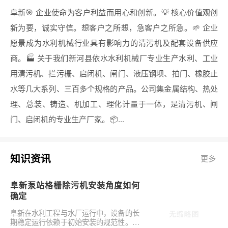
阜新🎯 企业使命为客户利益而用心和创新。💡 核心价值观创
新为要，诚实守信。想客户之所想，急客户之所急。🌱 企业
愿景成为水利机械行业具有影响力的清污机及配套设备供应
商。🏭 关于我们新河县依水水利机械厂专业生产水利、工业
用清污机、拦污栅、启闭机、闸门、液压钢坝、拍门、橡胶止
水等几大系列、三百多个规格的产品。公司集金属结构、热处
理、总装、铸造、机加工、理化计量于一体，是清污机、闸
门、启闭机的专业生产厂家。📦...
知识资讯
更多
阜新泵站格栅除污机安装角度如何
确定
阜新在水利工程与水厂运行中，设备的长
期稳定运行依赖于初始安装的规范性。对