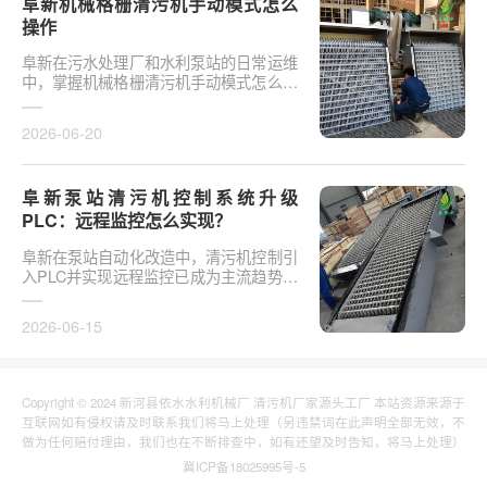
阜新机械格栅清污机手动模式怎么
操作
阜新在污水处理厂和水利泵站的日常运维
中，掌握机械格栅清污机手动模式怎么操
作是保障设备稳定运行的基础环节。以某
市政污水厂改造项···
2026-06-20
阜新泵站清污机控制系统升级
PLC：远程监控怎么实现？
阜新在泵站自动化改造中，清污机控制引
入PLC并实现远程监控已成为主流趋势。
传统清污机多采用继电器硬接线，无法实
现故障远程报警、数···
2026-06-15
Copyright © 2024 新河县依水水利机械厂 清污机厂家源头工厂 本站资源来源于
互联网如有侵权请及时联系我们将马上处理（另违禁词在此声明全部无效，不
做为任何赔付理由，我们也在不断排查中，如有还望及时告知，将马上处理）
冀ICP备18025995号-5