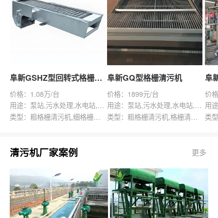
阜新GSHZ型回转式格栅除污机
阜新GQ型格栅清污机
价格：1.08万/台
价格：1899元/台
价格
用途：泵站,污水处理,水电站,自来水厂,渠道,水产养殖,化工,纺织,给排水工程
用途：泵站,污水处理,水电站,自来水厂,给排水工程
类型：粗格栅清污机,细格栅清污机,格栅清污机,回转式清污机
类型：粗格栅清污机,格栅清污机,回转式清污机
清污机厂家案例
更多