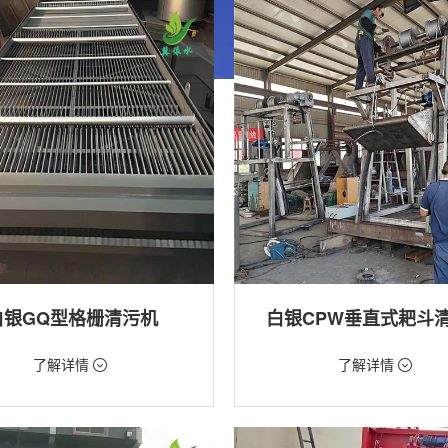
白银GQ型格栅清污机
白银CPW垂直式耙斗
99元/台
价格：5268元/台
了解详情
了解详情
格栅清污机,格栅清污机,回转式清污
类型：粗格栅清污机,格栅清污机
用途：泵站,水电站,自来水厂,给排水
站,污水处理,水电站,自来水厂,给排水