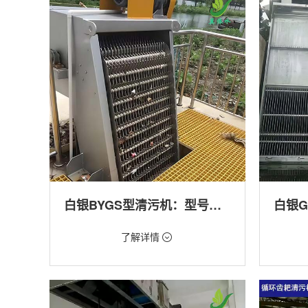
产养殖,化工,纺织,给排水工程
工程
白银BYGS型清污机：型号多样应用广泛
价格：1.23万/台
价格：1.
了解详情
类型：细格栅清污机,格栅清污机,回转式清污
类型：粗
机
机,回转
用途：泵站,污水处理,渠道,化工,纺织
用途：泵
道,防洪