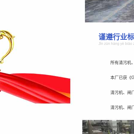
谨遵行业
Jǐn zūn háng yè biāo 
所有清污机
本厂已获《GB/
清污机、闸
清污机、闸