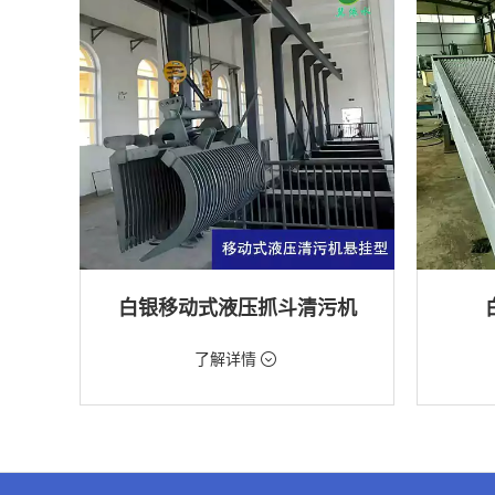
白银移动式液压抓斗清污机
价格：5698元/台
价格：18
了解详情
类型：粗格栅清污机,格栅清污机,移动式清污
类型：细
机
机
用途：泵站,污水处理,水电站,自来水厂,渠道,水
用途：污
产养殖,化工,纺织,给排水工程