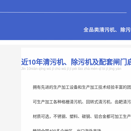
近10年清污机、除污机及配套闸门
Jìn 10nián qīng wū jī chú wū jī jí pèi tào zhá mén qǐ bì jī jīng yàn
拥有先进的生产加工设备和生产加工技术经验丰富的团
可生产加工各种格栅清污机、回转式清污机、齿耙清污
材质可选，不锈钢、塑料、碳钢、铝合金都可加工生产
畅销全国400多个地区，出口海外市场