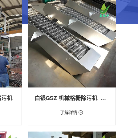
清污机
白银GSZ 机械格栅除污机_污水处理拦截设备_型号参数 | 工作原理 | 适用场景详解
价格：1800元/台
了解详情
类型：细格栅清污机,格栅清污机,回转式清污
机
工程
用途：泵站,污水处理,渠道,河道,化工,纺织,给