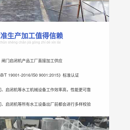
标准生产加工值得信赖
zhǔn shēng chǎn jiā gōng zhí dé xìn lài
、闸门启闭机产品工厂直接加工供应
T 19001-2016/IS0 9001:2015》标准认证
门、启闭机等水工机械设备工作效率高，性能更可靠
门、启闭机等所有水工设备出厂前都会进行多样校验