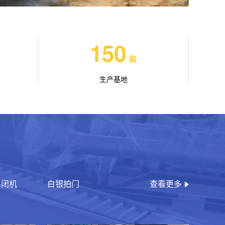
150
亩
生产基地
启闭机
白银拍门
查看更多