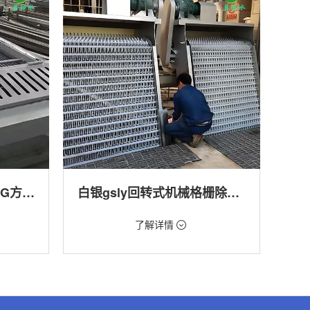
白银回转式格栅清污机HG方型-连续式自动清污优选设备
白银gsly回转式机械格栅除污机
价格：1.66万/台
了解详情
转式清污
类型：细格栅清污机,格栅清污机,回转式清污
机
,渠道,河
用途：污水处理,自来水厂,化工,纺织