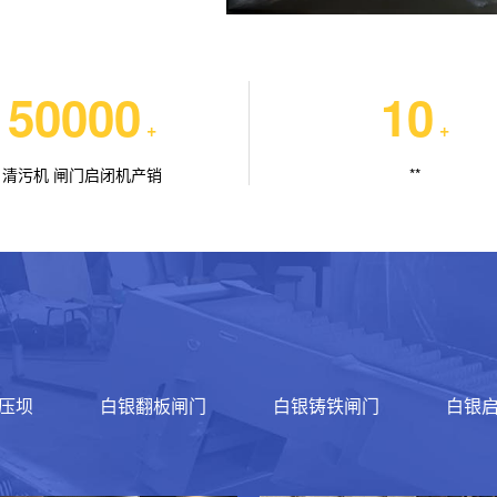
50000
10
+
+
清污机 闸门启闭机产销
**
压坝
白银翻板闸门
白银铸铁闸门
白银