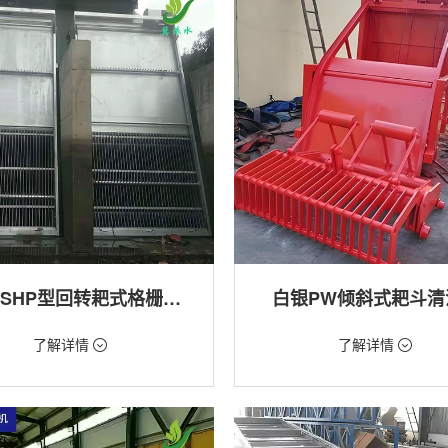
白银GSHP型回转耙式格栅清污机
白银PW倾斜式耙斗清
18万/台
价格：1.28万/台
了解详情
了解详情
格栅清污机,细格栅清污机,格栅清污
类型：粗格栅清污机,格栅清污机
式清污机
用途：泵站,污水处理,水电站,自来水
站,污水处理,水电站,自来水厂,渠道,河
排涝