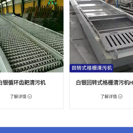
白银循环齿耙清污机
98元/台
价格：9888元/台
了解详情
了解详情
格栅清污机,格栅清污机,回转式清污
类型：粗格栅清污机,格栅清污机,回
机
水处理,水电站,自来水厂,化工,纺织
用途：泵站,污水处理,水电站,自来水厂
道,给排水工程