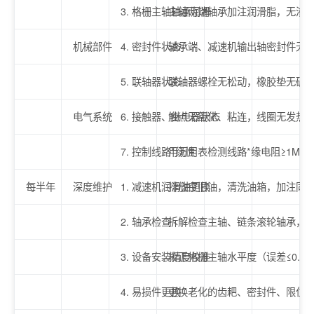
3. 格栅主轴轴承润滑
主轴两端轴承加注润滑脂，无渗
机械部件
4. 密封件状态
轴承端、减速机输出轴密封件无
5. 联轴器状态
联轴器螺栓无松动，橡胶垫无破损
电气系统
6. 接触器、继电器状态
触点无氧化、粘连，线圈无发热
7. 控制线路*缘性
用万用表检测线路*缘电阻≥1MΩ
每半年
深度维护
1. 减速机润滑油更换
排放空旧油，清洗油箱，加注同
2. 轴承检查
拆解检查主轴、链条滚轮轴承，无
3. 设备安装精度校准
校正格栅主轴水平度（误差≤0.2
4. 易损件更换
更换老化的齿耙、密封件、限位