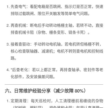
先查电气：看配电箱是否跳闸、指示灯是否正常，快速
排除过载跳闸、限位开关触发等简单电气问题。
再查机械：断电后手动转动格栅主轴，若转不动，直接
排查机械卡阻（杂物、栅条变形、链条卡死）。
接着查驱动：手动转动电机轴，若电机转但格栅不转，
核心检查联轴器、减速机；电机不转则查电机和控制线
路。
*后查老化：若以上都正常，再排查轴承、密封件等老
化部件，及安装偏差问题。
六、日常维护经验分享（减少故障 80%）
定期清理：每天巡检时，人工清理栅前易缠绕的杂物
（如树枝、塑料袋），避免堆积卡阻；每周认真清理一