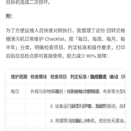
目拆机造成二次损坏。
附：
为了方便运维人员快速对照执行，我整理了这份
回转式格
栅清污机日常维护 Checklist
，按「每日、每周、每月、每
半年」分类，明确检查项目、判定标准和操作要求，打印
后贴在巡检点即可直接使用，助力减少 80% 故障：
维护周期
检查模块
检查项目
判定标准 / 操作要求
完成情况（√/×）
备注（问题记
每日
外观与杂物清理
1. 栅前 / 栅后杂物堆积情况
无树枝、塑料袋、布条等大型缠绕
2. 设备运行状态（声音、振动）
运行无异响、无剧烈振动，齿耙运转
3. 泄漏情况（油、水）
减速机、电机、密封处无漏油，