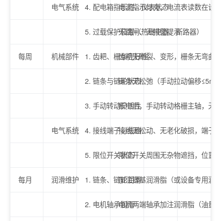
电气系统
4. 配电箱指示灯、仪表状态
电源指示灯亮，电流表读数在设
5. 过载保护装置（热继电器、断路器）
无跳闸、无报警提示
每周
机械部件
1. 齿耙、栅条完好性
齿耙无断裂、变形，栅条无弯曲
2. 链条与链轮状态
链条无松弛（手动拉动偏移≤5m
3. 手动转动灵活性
断电后，手动转动格栅主轴，无
电气系统
4. 接线端子与线路
接线无松动、无老化破损，端子
5. 限位开关状态
限位开关周围无杂物遮挡，位置
每月
润滑维护
1. 链条、链轮润滑
加注锂基润滑脂（或设备专用润
2. 电机轴承润滑
电机两端轴承加注润滑脂（油量为轴承