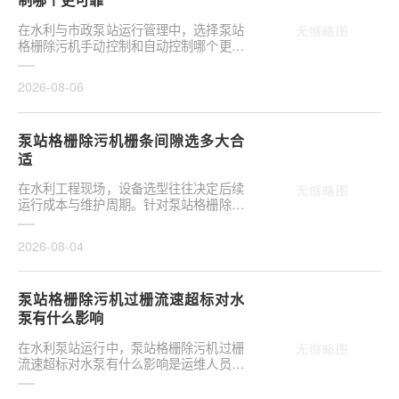
在水利与市政泵站运行管理中，选择泵站
格栅除污机手动控制和自动控制哪个更可
靠，往往是项目决策的关键环节。这并非
单纯的技术选···
2026-08-06
泵站格栅除污机栅条间隙选多大合
适
在水利工程现场，设备选型往往决定后续
运行成本与维护周期。针对泵站格栅除污
机栅条间隙选多大合适，需结合具体工况
**分析，不可···
2026-08-04
泵站格栅除污机过栅流速超标对水
泵有什么影响
在水利泵站运行中，泵站格栅除污机过栅
流速超标对水泵有什么影响是运维人员关
注的核心议题。当水流通过格栅的速度超
出设计允许范···