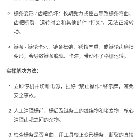
栅条变形 / 齿耙损坏：长期受力或撞击导致栅条弯曲、
齿耙断裂，运转时会和其他部件 “打架”，无法正常转
动。
链条 / 链轮卡死：链条松弛、锈蚀严重，或链轮齿磨损
变形，会导致链条脱轨、卡滞，带动不了格栅运转。
实操解决方法：
立即停机并切断电源，挂好 “禁止操作” 警示牌，避免
安全事故。
人工清理栅前、栅后及链条上的缠绕物和堵塞物，核心
清理齿耙之间的杂物。
检查栅条是否弯曲，用工具校正变形栅条，断裂的直接