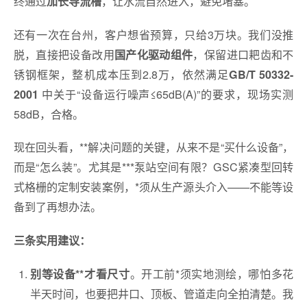
终通过
，让水流自然进入，避免堵塞。
加长导流槽
还有一次在台州，客户想省预算，只给3万块。我们没推
脱，直接把设备改用
，保留进口耙齿和不
国产化驱动组件
锈钢框架，整机成本压到2.8万，依然满足
GB/T 50332-
中关于“设备运行噪声≤65dB(A)”的要求，现场实测
2001
58dB，合格。
现在回头看，**解决问题的关键，从来不是“买什么设备”，
而是“怎么装”。尤其是***泵站空间有限？GSC紧凑型回转
式格栅的定制安装案例，*须从生产源头介入——不能等设
备到了再想办法。
三条实用建议：
。开工前*须实地测绘，哪怕多花
别等设备**才看尺寸
半天时间，也要把井口、顶板、管道走向全拍清楚。我