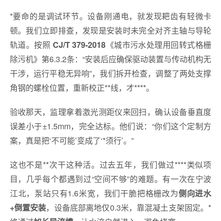
*要命的是调试环节。设备刚通电，就发现耙齿有轻微卡
顿。我们立即排查，发现是安装时未完全对齐主轴与导轮
轨道。按照
《城市污水处理用回转式格栅
CJ/T 379-2018
除污机》第6.3.2条：“安装后应确保驱动装置与传动机构无
干涉，运行平稳无异响”，我们拆开检查，调整了两处支撑
角钢的螺栓位置，重新校正**线，才****。
验收那天，监理拿着激光测距仪来回扫，确认设备垂直度
误差小于±1.5mm，完全达标。他们说：“你们这个定制方
案，真是把‘不可能’变成了‘*须行’。”
这也不是**次干这种活。过去五年，我们做过****类似项
目，几乎每个都遇到过“空间不够”的难题。有一次在宁波
江北，泵站只有1.6米宽，我们干脆把格栅改为
侧向进水
，设备底部离地仅0.3米，靠混凝土支架固定。*
+倒置安装