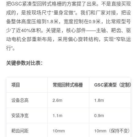
把GSC紧凑型回转式格栅的方案提了出来。不是直接买现
成的，是按现场尺寸“量身定做”。我们和厂家对接，把设
备整体高度压缩到1.8米，宽度控制在0.9米，比常规型号
少了近40%体积。关键是，核心部件——主轴、耙齿、驱
动电机全部重新布局，采用偏心旋转结构，实现“窄轨运
行”。
关键参数对比表：
项目
常规回转式格栅
GSC紧凑型（定制）
设备总高
2.6m
1.8m
安装净宽
1.1m
0.9m
耙齿间距
10mm
10mm（保持不变）