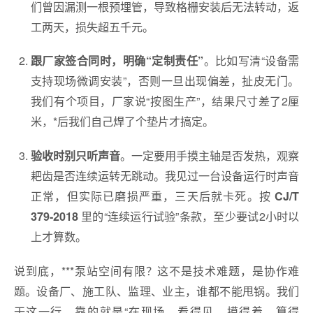
们曾因漏测一根预埋管，导致格栅安装后无法转动，返
工两天，损失超五千元。
。比如写清“设备需
跟厂家签合同时，明确“定制责任”
支持现场微调安装”，否则一旦出现偏差，扯皮无门。
我们有个项目，厂家说“按图生产”，结果尺寸差了2厘
米，*后我们自己焊了个垫片才搞定。
。一定要用手摸主轴是否发热，观察
验收时别只听声音
耙齿是否连续运转无跳动。我见过一台设备运行时声音
正常，但实际已磨损严重，三天后就卡死。按
CJ/T
里的“连续运行试验”条款，至少要试2小时以
379-2018
上才算数。
说到底，***泵站空间有限？这不是技术难题，是协作难
题。设备厂、施工队、监理、业主，谁都不能甩锅。我们
干这一行，靠的就是“在现场，看得见，摸得着，算得