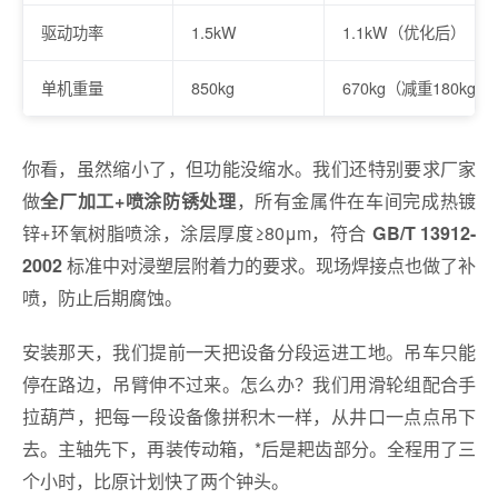
驱动功率
1.5kW
1.1kW（优化后）
单机重量
850kg
670kg（减重180kg）
你看，虽然缩小了，但功能没缩水。我们还特别要求厂家
做
，所有金属件在车间完成热镀
全厂加工+喷涂防锈处理
锌+环氧树脂喷涂，涂层厚度≥80μm，符合
GB/T 13912-
标准中对浸塑层附着力的要求。现场焊接点也做了补
2002
喷，防止后期腐蚀。
安装那天，我们提前一天把设备分段运进工地。吊车只能
停在路边，吊臂伸不过来。怎么办？我们用滑轮组配合手
拉葫芦，把每一段设备像拼积木一样，从井口一点点吊下
去。主轴先下，再装传动箱，*后是耙齿部分。全程用了三
个小时，比原计划快了两个钟头。