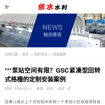
NEWS
知识资讯
当前位置：
首页
>>
知识资讯
>>
安装保养
***泵站空间有限？GSC紧凑型回转
式格栅的定制安装案例
时间：2026-02-11
来源：本站
点击：47
这事儿得从上个月在杭州余杭一个老旧小区改造项目说