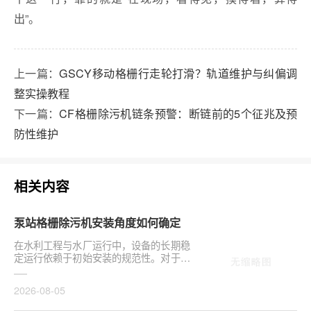
出”。
上一篇：
GSCY移动格栅行走轮打滑？轨道维护与纠偏调
整实操教程
下一篇：
CF格栅除污机链条预警：断链前的5个征兆及预
防性维护
相关内容
泵站格栅除污机安装角度如何确定
在水利工程与水厂运行中，设备的长期稳
定运行依赖于初始安装的规范性。对于泵
站核心拦污设备而言，其倾斜度直接影响
排污效率及后···
2026-08-05