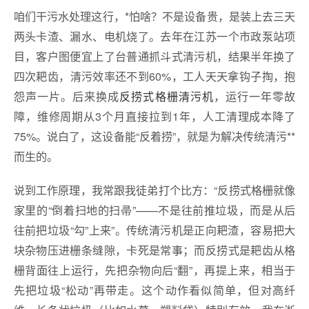
咱们干污水处理这行，*怕啥？不是设备贵，是装上去三天
两头卡渣、漏水、电机烧了。去年在江苏一个市政泵站项
目，客户图便宜上了台普通抓斗式清污机，结果半年换了
四次耙齿，清污效率还不到60%，工人天天拿钩子掏，抱
怨声一片。后来换成
反捞式格栅清污机
，运行一年零故
障，维修周期从3个月直接拉到1年，人工清理成本降了
75%。说白了，这设备能“反着捞”，就是为解决传统清污**
而生的。
说到工作原理，我常跟我徒弟打个比方：“反捞式格栅就像
家里的“倒着扫地的扫帚”——不是往前推垃圾，而是从后
往前把垃圾“勾”上来”。传统清污机是正向耙渣，容易把大
块杂物压进栅条缝隙，卡死是常事；而反捞式是耙齿从格
栅背面往上运行，先把杂物向后“翻”，再提上来，相当于
先把垃圾“松动”再带走。这个动作看似简单，但对高纤