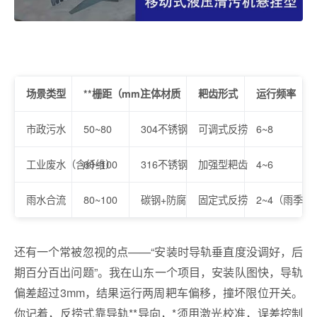
场景类型
**栅距（mm）
主体材质
耙齿形式
运行频率（次
市政污水
50~80
304不锈钢
可调式反捞
6~8
工业废水（含纤维）
60~100
316不锈钢
加强型耙齿
4~6
雨水合流
80~100
碳钢+防腐
固定式反捞
2~4（雨季加
还有一个常被忽视的点——“安装时导轨垂直度没调好，后
期百分百出问题”。我在山东一个项目，安装队图快，导轨
偏差超过3mm，结果运行两周耙车偏移，撞坏限位开关。
你记着，反捞式靠导轨**导向，*须用激光校准，误差控制