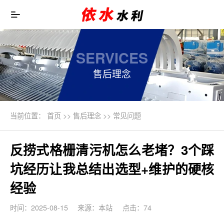
SERVICES
售后理念
当前位置：
首页
>>
售后理念
>>
常见问题
反捞式格栅清污机怎么老堵？3个踩
坑经历让我总结出选型+维护的硬核
经验
时间：2025-08-15
来源：本站
点击：74