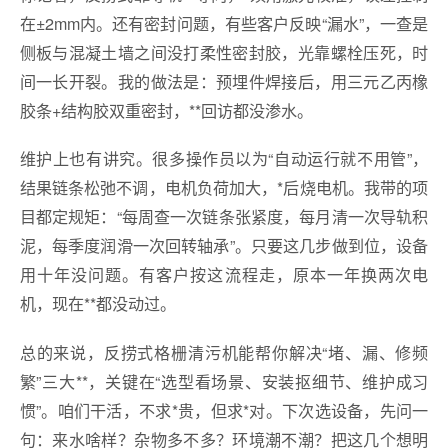
在±2mm内。还有密封问题，有些客户反映“漏水”，一查是
侧板与混凝土墙之间没打柔性密封胶，光靠螺栓压死，时
间一长开裂。我的做法是：预埋件焊接后，用三元乙丙橡
胶条+结构胶双重密封，**回访都没渗水。
维护上也有讲究。很多操作员以为“自动运行就不用管”，
结果链条松弛不调，电机负荷加大，*后烧电机。我带的项
目都定规矩：“每周查一次链条张紧度，每月清一次导轨积
泥，每季度润滑一次回转轴承”。只要这几步做到位，设备
用十年没问题。有客户按这流程走，原本一年换两次电
机，现在**都没动过。
总的来说，反捞式格栅清污机能帮你解决“堵、漏、修频
繁”三大**，关键在“选型看场景、安装抠细节、维护成习
惯”。咱们干活，不求*贵，但求*对。下次选设备，先问一
句：来水啥样？杂物多不多？环境潮不潮？把这几个想明