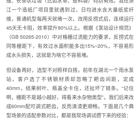
维、长条状垃圾（比如水草、塑料袋）特别有效。我在浙
江一个造纸厂项目里就遇到过，日均进水含大量纸浆纤
维，普通机型每两天就堵一次，改用反捞式后，连续运行
45天无卡阻，效率提升80%以上。根据《泵站设计规范》
（GB 50265-2010）中对格栅过流能力的要求，反捞式在
同等栅距下，有效过水面积能多出15%~20%，不容易形
成水头损失，这就是为啥它不容易堵。
但设备再好，选型不对照样白搭。前年在湖北一个雨水泵
站，客户选了不锈钢材质却忽略了耙齿间距，定成
40mm，结果树叶、瓶盖全卡住，还扯坏了链条。“记住
啊，栅距不是越小越好，得看来水杂物类型”。我们后来改
成60mm配可调式耙齿，反而清渣更顺畅。下面是几个典
型场景的适配参数对比，都是我现场调试攒下来的经验：