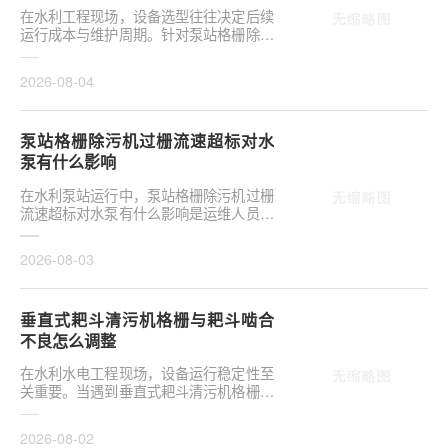
在水利工程现场，设备选型往往决定后续
运行成本与维护周期。针对泵站格栅除污
机栅条间隙选多大合适，需结合具体工况
**分析，不可···
2026-08-04
泵站格栅除污机过栅流速超标对水
泵有什么影响
在水利泵站运行中，泵站格栅除污机过栅
流速超标对水泵有什么影响是运维人员关
注的核心议题。当水流通过格栅的速度超
出设计允许范···
2026-08-03
垂直式耙斗清污机格栅与耙斗啮合
不良怎么调整
在水利水电工程现场，设备运行稳定性至
关重要。当遇到垂直式耙斗清污机格栅与
耙斗啮合不良怎么调整这类问题时，往往
涉及机械传动···
2026-08-02