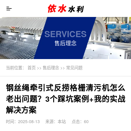
SERVICES
售后理念
当前位置：
首页
>>
售后理念
>>
常见问题
钢丝绳牵引式反捞格栅清污机怎么
老出问题？3个踩坑案例+我的实战
解决方案
时间：2025-08-13
来源：本站
点击：60