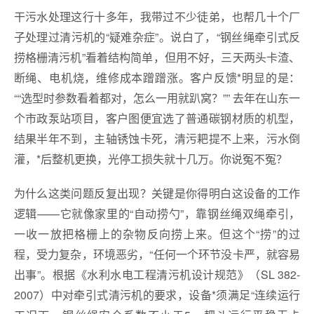
干污水处理这行十多年，我带过不少徒弟，也帮几十个厂
子处理过清污机的“疑难杂症”。说白了，“钢丝绳牵引式反
捞格栅清污机”看着结构简单，但用不好，三天两头卡渣、
断绳、电机烧，维修成本蹭蹭涨。客户反馈*明显的是：
““选型时参数看着都对，怎么一用就趴窝？”” 去年在山东一
个市政泵站项目，客户图便宜选了普通碳钢材质的机型，
结果半年不到，主轴锈蚀卡死，清污耙提不上来，污水倒
灌，*后整机更换，光停工损失就十几万。你说冤不冤？
为什么这类问题反复出现？关键是你得明白这设备的工作
逻辑——它就像家里的“自动捞勺”，靠钢丝绳双绳牵引，
一收一放把格栅上的杂物反向捞上来。但这个“捞”的过
程，受力复杂，环境恶劣，“任何一个环节没卡严，就容易
出事”。根据《水利水电工程清污机设计规范》（SL 382-
2007）中对牵引式清污机的要求，设备*须满足“连续运行