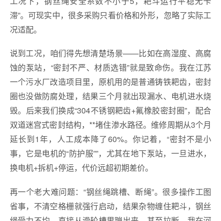
工况下，钢丝绳安全系数不小于5，耙斗运行平稳无卡
滞”。可现实中，很多采购只看价格和外形，忽略了实际工
况适配。
说到工况，咱们得先想清楚场景——比如在高湿度、高腐
蚀的泵站，“密封不严、材质选错”就是致命伤。我在江苏
一个污水厂改造项目里，原机用的是普通铸铁耙齿，密封
圈也没做防腐处理，结果三个月就出现漏水、电机进水烧
毁。后来我们换成“304不锈钢耙齿+氟橡胶密封圈”，配合
双道迷宫式密封结构，**堵住渗水路径。维修周期从3个月
延长到1年，人工成本降了60%。你记着，“密封不是小
事，它是电机的“防护服””，尤其在地下泵站，一旦进水，
换电机+拆机+停运，代价远超初期差价。
再一个老大难问题：“钢丝绳跳槽、断绳”。很多操作工图
省事，不清空格栅就强行启动，结果杂物缠住耙斗，钢丝
绳受力不均，直接从滑轮槽里蹦出来，甚至拉断。我在河