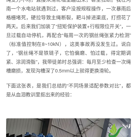
南一个水电站就遇到过，客户没按规程操作，一次暴雨后
格栅堵死，硬拉导致主绳断裂，耙斗掉进渠底，打捞花了
两天。后来我们加装了“扭矩保护装置+行程限位开关”，一
旦过载自动停机，再配合“每周一次的钢丝绳张紧力检测”
（标准值控制在8~10kN），这类事故再没发生过。说白
了，“钢丝绳不是铁链子，它怕偏磨、怕过载，得定期调
紧、涂润滑脂”，我带徒弟时总强调：每月至少检查一次绳
槽磨损，发现沟槽深了0.5mm以上就得更换滑轮。
下面这张表，是我们总结的“不同场景适配参数对比”，都
是从血泪教训里抠出来的经验：