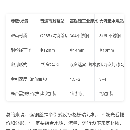
参数/场景
普通市政泵站
高腐蚀工业废水
大流量水电站
耙齿材质
Q235+防腐涂层
304不锈钢
316L不锈钢
钢丝绳直径
Φ12mm
Φ14mm
Φ16mm
密封形式
单道O型圈
双道迷宫+氟橡胶
压力密封+排水孔
牵引速度（m/min）
2~3
1.5~2
3~4
是否需扭矩保护
建议加装
*须加装
*须加装
总的来说，选钢丝绳牵引式反捞格栅清污机，不能光看报
价和外形，“一定要结合水质、流量、运行频率来定材质、