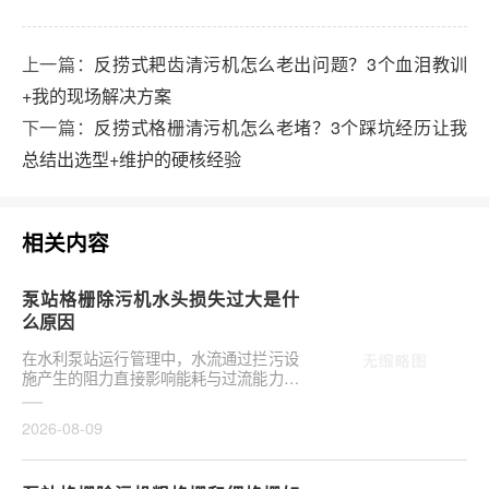
上一篇：
反捞式耙齿清污机怎么老出问题？3个血泪教训
+我的现场解决方案
下一篇：
反捞式格栅清污机怎么老堵？3个踩坑经历让我
总结出选型+维护的硬核经验
相关内容
泵站格栅除污机水头损失过大是什
么原因
在水利泵站运行管理中，水流通过拦污设
施产生的阻力直接影响能耗与过流能力。
许多工程技术人员关注泵站格栅除污机水
头损失过大是···
2026-08-09