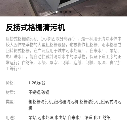
反捞式格栅清污机
反捞式格栅清污机（又称“固液分离器”），是一种用于清除水体中
较大固体悬浮物的大型粗格栅设备，也被称作粗格栅、雨水格栅或
回转耙式格栅。它广泛应用于城市污水处理厂、自来水厂、泵站、
电厂进水口，能自动拦截并清除水中的漂浮物，保证下道工序的正
常运行；在纺织、印染、屠宰、制革、造纸、制糖、酿酒、食品加
工等行业
价格：
1.26万/台
材质：
不锈钢,碳钢
类型：
粗格栅清污机,细格栅清污机,格栅清污机,回转式清污
机
用途：
泵站,污水处理,水电站,自来水厂,渠道,化工,纺织