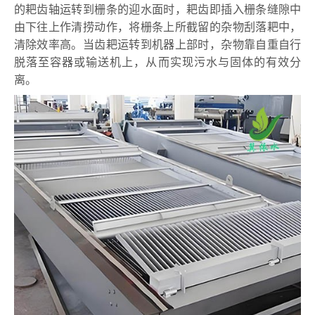
的耙齿轴运转到栅条的迎水面时，耙齿即插入栅条缝隙中
由下往上作清捞动作，将栅条上所截留的杂物刮落耙中，
清除效率高。当齿耙运转到机器上部时，杂物靠自重自行
脱落至容器或输送机上，从而实现污水与固体的有效分
离。