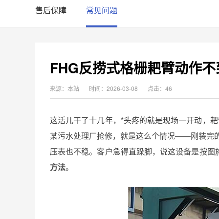
售后保障
常见问题
FHG反捞式格栅耙臂动作
来源：本站
时间：2026-03-08
点击：46
这活儿干了十几年，*头疼的就是现场一开动，耙
某污水处理厂抢修，就是这么个情况——刚装完的
压表也不稳。客户急得直跺脚，说这设备是按图
方法
。