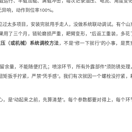
载运行、半载加载、满载冲击，每次记录油压、电流、角度变化
无异响，动作到位率100%。
见过太多项目，安装完就甩手走人，没做系统联动调试。有个山
果用了三个月，链轮磨损严重，耙臂变形，*后返工重装，多花
液压（或机械）系统调校方法
，不是“修一下就行”的小事，是贯
差留余量，不能随便打孔；喷涂环节，所有外露部件*须防锈处理
扭矩扳手拧紧，严禁“凭手感”。我们有次就因一个螺栓没拧紧，
心，是“动起来之前，先算清楚”。每个参数都要对得上，每个环