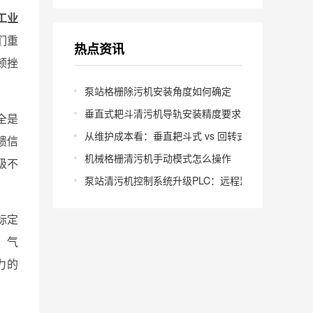
《工业
们重
热点资讯
顿挫
泵站格栅除污机安装角度如何确定
垂直式耙斗清污机导轨安装精度要求多少
全是
从维护成本看：垂直耙斗式 vs 回转式怎么选
馈信
机械格栅清污机手动模式怎么操作
级不
泵站清污机控制系统升级PLC：远程监控怎么实现？
标定
，气
力的