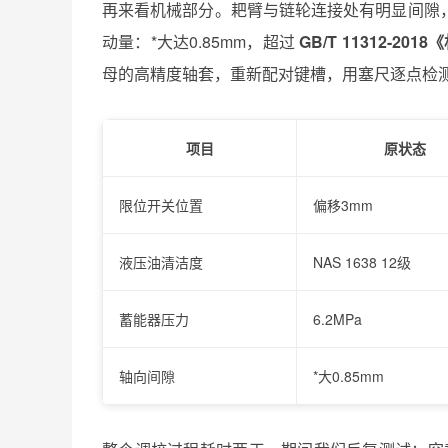
再来看机械部分。耙臂与链轮连接处有明显间隙
动量：*大达0.85mm，超过
GB/T 11312-2
母的高精度轴套，重新配对键槽，用塞尺逐点检测，
项目
原状态
限位开关位置
偏移3mm
液压油清洁度
NAS 1638 12级
蓄能器压力
6.2MPa
轴向间隙
*大0.85mm