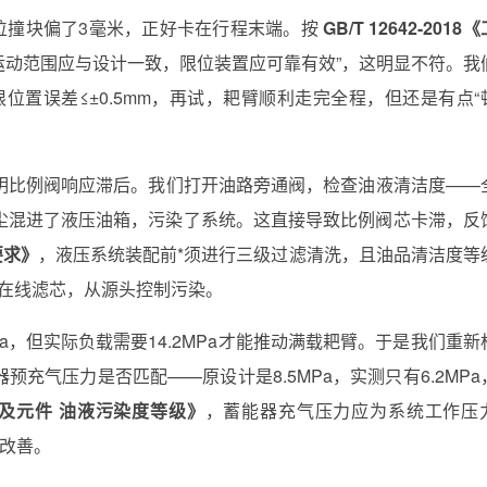
位撞块偏了3毫米，正好卡在行程末端。按
GB/T 12642-2018
运动范围应与设计一致，限位装置应可靠有效”，这明显不符。我
位置误差≤±0.5mm，再试，耙臂顺利走完全程，但还是有点“
明比例阀响应滞后。我们打开油路旁通阀，检查油液清洁度——
尘混进了液压油箱，污染了系统。这直接导致比例阀芯卡滞，反
度要求》
，液压系统装配前*须进行三级过滤清洗，且油品清洁度等
加装在线滤芯，从源头控制污染。
a，但实际负载需要14.2MPa才能推动满载耙臂。于是我们重新
器预充气压力是否匹配——原设计是8.5MPa，实测只有6.2MPa
动系统及元件 油液污染度等级》
，蓄能器充气压力应为系统工作压
显改善。