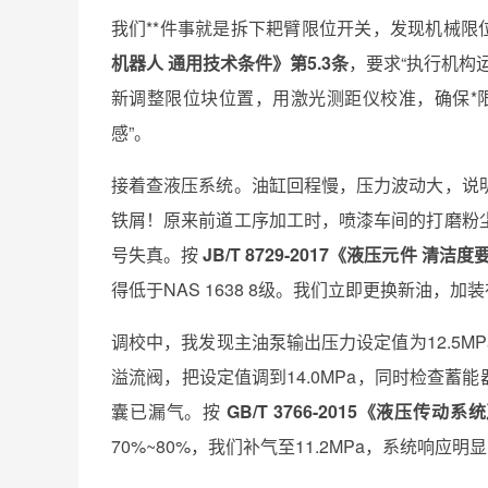
我们**件事就是拆下耙臂限位开关，发现机械限
机器人 通用技术条件》第5.3条
，要求“执行机构
新调整限位块位置，用激光测距仪校准，确保*限
感”。
接着查液压系统。油缸回程慢，压力波动大，说
铁屑！原来前道工序加工时，喷漆车间的打磨粉
号失真。按
JB/T 8729-2017《液压元件 清洁
得低于NAS 1638 8级。我们立即更换新油，
调校中，我发现主油泵输出压力设定值为12.5MP
溢流阀，把设定值调到14.0MPa，同时检查蓄能
囊已漏气。按
GB/T 3766-2015《液压传
70%~80%，我们补气至11.2MPa，系统响应明