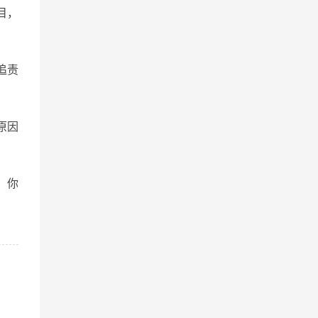
目，
追责
原因
。你