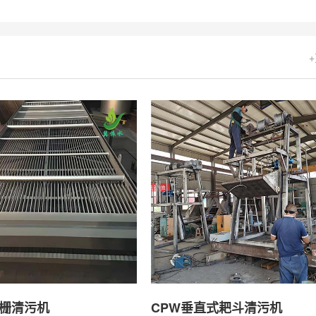
格栅清污机
CPW垂直式耙斗清污机