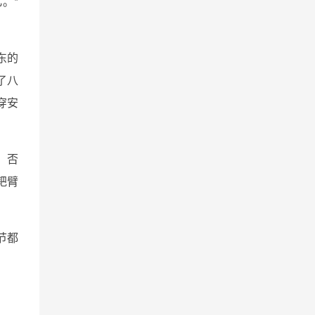
。*
东的
了八
穿安
，否
耙臂
节都