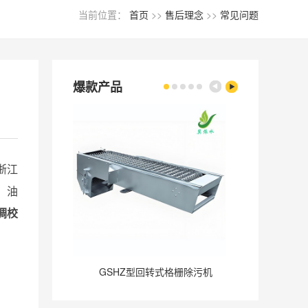
当前位置：
首页
>>
售后理念
>>
常见问题
爆款产品
浙江
，油
调校
GSHZ型回转式格栅除污机
GQ