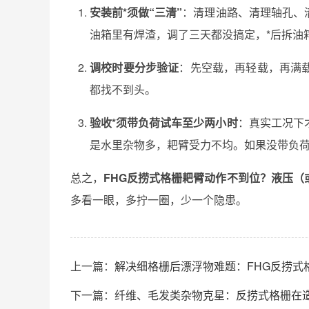
安装前*须做“三清”
：清理油路、清理轴孔、
油箱里有焊渣，调了三天都没搞定，*后拆油
调校时要分步验证
：先空载，再轻载，再满
都找不到头。
验收*须带负荷试车至少两小时
：真实工况下
是水里杂物多，耙臂受力不均。如果没带负
总之，
FHG反捞式格栅耙臂动作不到位？液压（
多看一眼，多拧一圈，少一个隐患。
上一篇：
解决细格栅后漂浮物难题：FHG反捞式
下一篇：
纤维、毛发类杂物克星：反捞式格栅在