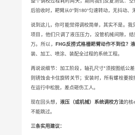
整个调校过程耗时两天，期间我们反复测试：空
后验收时，耙臂从0°到180°匀速转动，无抖动、
说到这儿，你可能觉得调校简单，其实不是。我
项目，他们只调了液压压力，没管机械间隙，结
万。所以，
FHG反捞式格栅耙臂动作不到位？
装、加工、喷涂、装配全过程的系统工程。
再说说细节：加工阶段，轴孔尺寸*须按图纸公
则锈蚀会卡住旋转关节；安装时，所有螺栓要按
在运行中松脱，差点砸伤工人。
现在回头想，
液压（或机械）系统调校方法
的核
不能跳过。
三条实用建议：