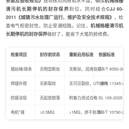
逐项核对间隙和水平度，确保
安装及验收规范》
机械格栅
到位。同时结合
清污机长期停机的封存保养
CJJ 60-
，检
2011《城镇污水处理厂运行、维护及安全技术规程》
查电气柜密封性，防止受潮短路。记住，
机械格栅清污机
做好了，能省下大笔的抢修费。
长期停机的封存保养
检查项目
封存前状态
重新启用标准
依据标准
钢丝绳/链条
无明显断丝
无断丝，润滑良好
GB/T 8350-200
焊缝外观
无新裂纹
无可见裂纹，UT 合格
GB/T 11345-20
防腐涂层
无起皮脱落
附着力测试合格
SL 105-2025
电机*缘
>0.5MΩ
>1MΩ，烘干处理
NB/T 10790-20