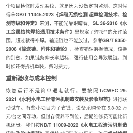
个项目检修时发现裂纹，就是因为没做定期监测。这时候
得拿
GB/T 11345-2023《焊缝无损检测 超声检测技术、检
来测，不能光靠眼睛看。
测等级和评定》
SL 36-2016《水
里规定了焊接**的允许范
工金属结构焊接通用技术条件》
围，超过就得补焊。输送链也不能放过，参考
GB/T 8350-
，检查销轴磨损情况，该换
2008《输送链、附件和链轮》
的别省。如果链条伸长率超标，强行使用会导致脱链，到
时候还得拆机重装，费时费力。
重新验收与成本控制
恢复运行不是简单通电就行。要按照
T/CWEC 29-
进行联
2021《水利水电工程清污机制造安装及验收规范》
动试车。有些小项目为了省钱，设备采购价在 5.8-32 万
元/台之间浮动，但封存保养不到位，后期维修费可能比新
机还贵。我们按
NB/T 11009‑2022《水电工程清污机制造