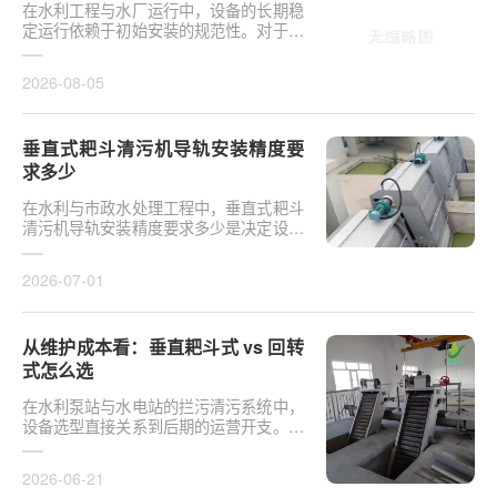
在水利工程与水厂运行中，设备的长期稳
定运行依赖于初始安装的规范性。对于泵
站核心拦污设备而言，其倾斜度直接影响
排污效率及后···
2026-08-05
垂直式耙斗清污机导轨安装精度要
求多少
在水利与市政水处理工程中，垂直式耙斗
清污机导轨安装精度要求多少是决定设备
运行平稳性的核心**。导轨作为耙斗上下
运行的导向轨···
2026-07-01
从维护成本看：垂直耙斗式 vs 回转
式怎么选
在水利泵站与水电站的拦污清污系统中，
设备选型直接关系到后期的运营开支。探
讨从维护成本看：垂直耙斗式 vs 回转式
怎么选，需要···
2026-06-21