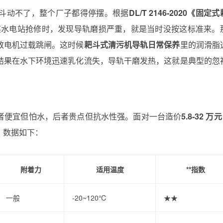
斗动不了，整个厂子都得停摆。根据
DL/T 2146‑2020《固定
某水电站抢修时，发现导轨磨损严重，就是当时没按这标准来。
致电机过载跳闸。这时候
耙斗式清污机导轨日常保养
里的润滑脂
结果在水下环境迅速乳化流失，导轨干磨发热，这就是典型的忽
者便宜但怕水，后者贵点但抗水性强。面对一台造价
5.8-32 万元
，数据如下：
附着力
适用温度
**指数
一般
-20~120℃
★★