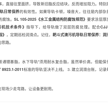
事，直接往里面挤，导致新旧脂反应结块，反而增加阻力。特别
轨日常保养
的有效性。如果导轨卡顿，噪音大，往往是内部杂
防腐蚀。
SL 105-2025《水工金属结构防腐蚀规范》
要求涂层厚
程清污机技术条件》
指导下，给导轨做了双层防腐处理。配合
CJJ
程》
，定期巡检润滑点。记住，
耙斗式清污机导轨日常保养：润
的思路。
宜买普通锂基脂，水下导轨*须用耐水复合脂，虽然单价高，但能保
 8923.1-2011
标准的导轨坚决不上线。 3. 建立润滑台账，记录
在现场少走弯路，让设备更耐用。