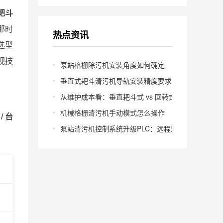
式耙斗
那时
热点资讯
选型
视技
泵站格栅除污机安装角度如何确定
垂直式耙斗清污机导轨安装精度要求多少
从维护成本看：垂直耙斗式 vs 回转式怎么选
机械格栅清污机手动模式怎么操作
 / 台
泵站清污机控制系统升级PLC：远程监控怎么实现？