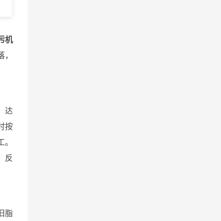
污机
落，
级，达
时按
工。
，反
旧脂