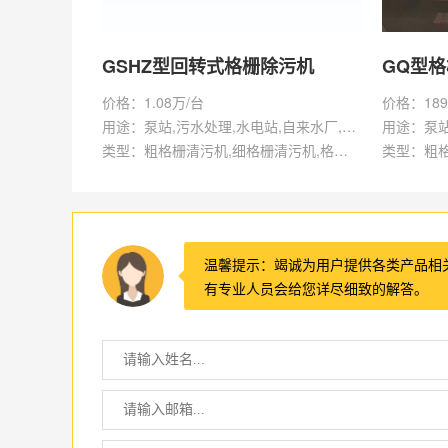
GSHZ型回转式格栅除污机
GQ型
价格：1.08万/台
价格：189
用途：泵站,污水处理,水电站,自来水厂,渠道,水产养殖,化工,纺织,给排水工程
类型：粗格栅清污机,细格栅清污机,格栅清污机,回转式清污机
温馨提示：竭诚为用户提供各类产品相
有专业人员会给您详尽细致的解答。