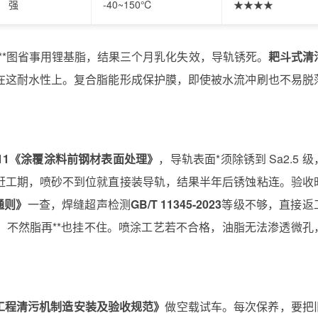
强
-40~150℃
★★★★
**图省事用锂基脂，结果三个月乳化失效，导轨锈死。
耙斗式清
在这耐水性上。复合脂能形成保护膜，即使被水流冲刷也不易脱
1-2011《涂覆涂料前钢材表面处理》
，导轨表面*须除锈到 Sa2.5 
赶工期，喷砂不到位就直接装导轨，结果半年后锈蚀粘连。验收
通则》
一查，焊缝超声检测
GB/T 11345-2023
等级不够，直接返
，不然脂再**也挂不住。喷涂工艺若不合格，油脂无法渗透微孔
利水电工程清污机制造安装及验收规范》
做空载试车。每次保养，要把