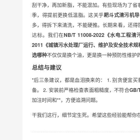
刮干净，再加新脂，不能混加。有些现场为了省
季，得提前更换低温脂。这关乎
耙斗式清污机导
多，得拆下来清洗，不能硬推。长期来看，还得
达标。我们在
NB/T 11008‑2022《水电工
2011《城镇污水处理厂运行、维护及安全技术规
选哪种
不仅仅是换个油，更是换一种预防性维护
总结与建议
*后三条建议，都是血泪换来的： 1. 别贪便
备。 2. 安装前严格检查表面粗糙度，不符合
GB/T
加注时间和**，方便追溯问题。
干我们这行，细节定生死。希望这些经验能帮你