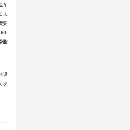
是冬
质太
度要
 60-
滑脂
住设
每次