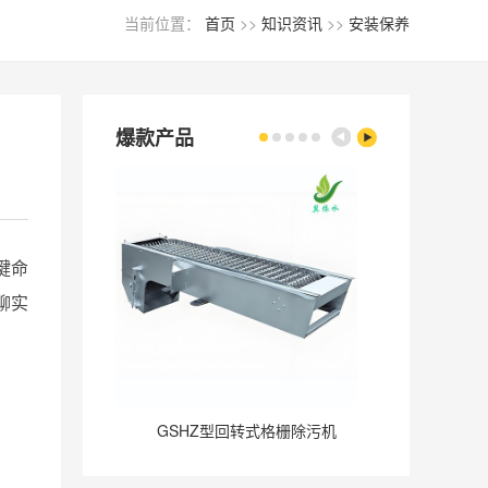
当前位置：
首页
>>
知识资讯
>>
安装保养
爆款产品
键命
聊实
GSHZ型回转式格栅除污机
GQ