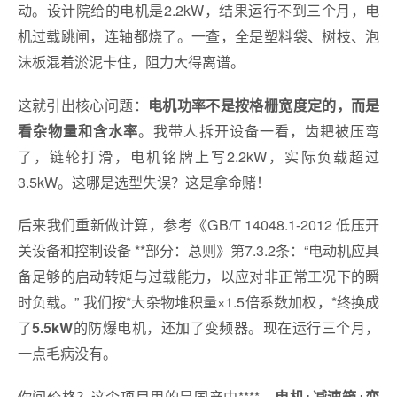
动。设计院给的电机是2.2kW，结果运行不到三个月，电
机过载跳闸，连轴都烧了。一查，全是塑料袋、树枝、泡
沫板混着淤泥卡住，阻力大得离谱。
这就引出核心问题：
电机功率不是按格栅宽度定的，而是
。我带人拆开设备一看，齿耙被压弯
看杂物量和含水率
了，链轮打滑，电机铭牌上写2.2kW，实际负载超过
3.5kW。这哪是选型失误？这是拿命赌！
后来我们重新做计算，参考《GB/T 14048.1-2012 低压开
关设备和控制设备 **部分：总则》第7.3.2条：“电动机应具
备足够的启动转矩与过载能力，以应对非正常工况下的瞬
时负载。” 我们按*大杂物堆积量×1.5倍系数加权，*终换成
了
的防爆电机，还加了变频器。现在运行三个月，
5.5kW
一点毛病没有。
你问价格？这个项目用的是国产中****，
电机+减速箱+变