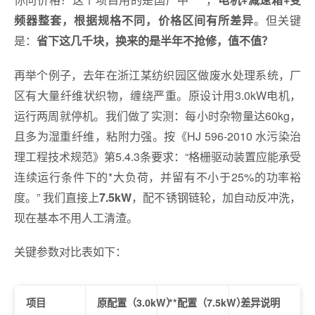
。但关键
频器整套，根据规格不同，价格区间有所差异
是：
省下这几千块，换来的是半年不抢修，值不值？
再举个例子，去年在浙江某纺织园区做废水处理系统，厂
区有大量纤维状织物，缠绕严重。原设计用3.0kW电机，
运行两周就停机。我们做了实测：每小时杂物量达60kg，
且多为湿重纤维，粘附力强。按《HJ 596-2010 水污染治
理工程技术规范》第5.4.3条要求：“格栅驱动装置应能承受
连续运行条件下的*大负荷，并留有不小于25%的功率裕
度。” 我们直接上
，配不锈钢链轮，加自动反冲洗，
7.5kW
现在基本不用人工清渣。
关键参数对比表如下：
项目
原配置（3.0kW）
**配置（7.5kW）
差异说明