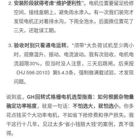
。电机位置要留足检修
安装阶段就得考虑“维护便利性”
空间，接线盒朝上，避免雨水渗入。有一次我们装完才
发现电机正对着排水沟，下雨全泡水，后面换位置花了
三天，还耽误工期。
。*须带*大负荷试机至少两小
验收时别只看通电运转
时，观察温升、振动、电流波动。我有次验收，电机电
流超限30%，但当时没人注意，三天后跳闸。后来按
《HJ 596-2010》第5.4.3条，强制做满载试验，才发现
问题。
说到底，
GH回转式格栅电机选型指南：如何根据杂物量
，就是一句话：
。你多
确定功率裕度
不怕选大，就怕选小
花点钱买个大功率电机，不如省下抢修费和停产损失。我
干这行十几年，见过太多“省小钱赔大钱”的案例，真不值
得。