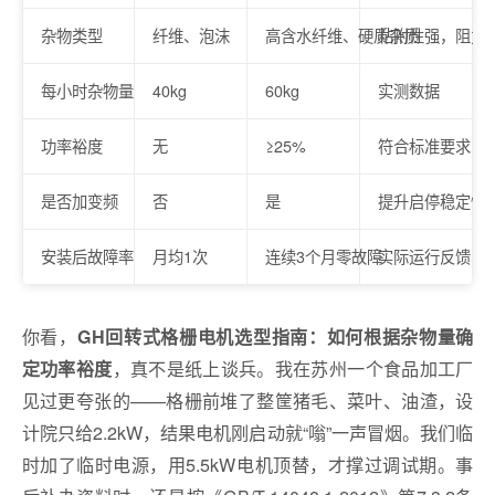
杂物类型
纤维、泡沫
高含水纤维、硬质杂质
粘附性强，阻力
每小时杂物量
40kg
60kg
实测数据
功率裕度
无
≥25%
符合标准要求
是否加变频
否
是
提升启停稳定性
安装后故障率
月均1次
连续3个月零故障
实际运行反馈
你看，
GH回转式格栅电机选型指南：如何根据杂物量确
，真不是纸上谈兵。我在苏州一个食品加工厂
定功率裕度
见过更夸张的——格栅前堆了整筐猪毛、菜叶、油渣，设
计院只给2.2kW，结果电机刚启动就“嗡”一声冒烟。我们临
时加了临时电源，用5.5kW电机顶替，才撑过调试期。事