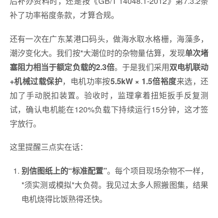
后补办资料时，还是按《GB/T 14048.1-2012》第7.3.2条
补了功率裕度条款，才算合规。
还有一次在广东某港口码头，做海水取水格栅，海藻多，
潮汐变化大。我们按*大潮位时的杂物量估算，发现
单次堵
。于是我们采用
塞阻力相当于额定负载的2.3倍
双电机联动
，电机功率按
来选，还
+机械过载保护
5.5kW × 1.5倍裕度
加了手动脱扣装置。验收时，监理拿着扭矩扳手反复测
试，确认电机能在120%负载下持续运行15分钟，这才签
字放行。
这里提醒三点实在话：
。每个项目现场杂物不一样，
别信图纸上的“标准配置”
*须实测或模拟*大负荷。我见过太多人照搬图集，结果
电机烧得比饭熟得还快。