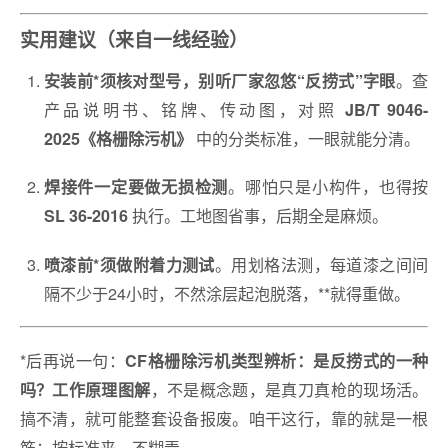
实用建议（来自一线经验）
。查
安装前*须核对型号，别听厂家忽悠“反捞式”字眼
产品说明书、铭牌、传动图，对照
JB/T 9046-
中的分类标准，一眼就能分清。
2025《格栅除污机》
。哪怕只是小构件，也得按
焊接件一定要做无损检测
执行。工地图省事，后期全是麻烦。
SL 36-2016
。用划格法测，每道漆之间间
喷漆前*须做附着力测试
隔不少于24小时，不然涂层起泡脱落，**就得重做。
*后再说一句：
CF格栅除污机类型辨析：是反捞式的一种
，不是概念题，是真刀真枪的现场活。
吗？工作原理图解
搞不清，就可能整套设备报废。咱干这行，靠的就是一根
筋：按标准来，不糊弄。