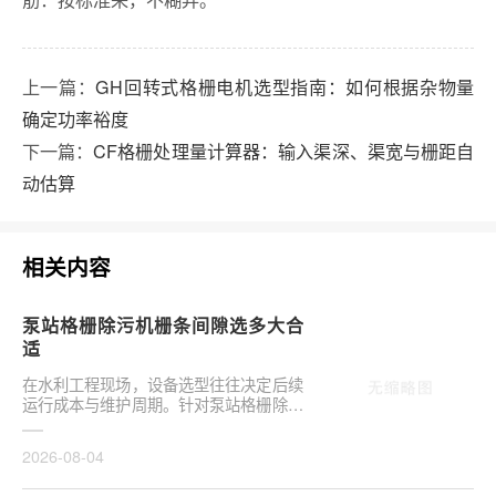
上一篇：
GH回转式格栅电机选型指南：如何根据杂物量
确定功率裕度
下一篇：
CF格栅处理量计算器：输入渠深、渠宽与栅距自
动估算
相关内容
泵站格栅除污机栅条间隙选多大合
适
在水利工程现场，设备选型往往决定后续
运行成本与维护周期。针对泵站格栅除污
机栅条间隙选多大合适，需结合具体工况
**分析，不可···
2026-08-04