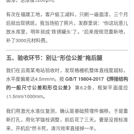
有次在福建工地，客户偷工减料，只刷一遍面漆，三个月
后就出现锈斑。我当场拍了照片，发群里说：“你这玩意儿
放水库里，明年就成‘铁锈罐头’了。”后来按规范重新喷，
补了3000元材料费。
五、验收环节：别让“形位公差”拖后腿
我们在云南某电站验收时，发现格栅机整体直线度超标，
水平度偏差达4.5mm/m。按
GB/T 19804-2017《焊接结构
第6.2条，框架平面度应
的一般尺寸公差和形位公差》
≤1.5mm/1000mm。
我们用激光水准仪复测，确认是基础预埋件偏移。于是重
新打孔，用化学锚栓调整，前后花了三天。要是没按标准
来，开机后*然卡死，清污效率直接掉一半。