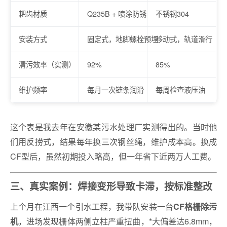
耙齿材质
Q235B + 喷涂防锈
不锈钢304
安装方式
固定式，地脚螺栓预埋
移动式，轨道滑行
清污效率（实测）
92%
85%
维护频率
每月一次链条润滑
每周检查液压油
这个表是我去年在安徽某污水处理厂实测得出的。当时他
们用反捞式，结果每年换三次钢丝绳，维护成本高。换成
CF型后，虽然初期投入略高，但一年省下近两万人工费。
三、真实案例：焊接变形导致卡滞，按标准整改
上个月在江西一个引水工程，我带队安装一台
CF格栅除污
，进场发现栅体两侧立柱严重扭曲，*大偏差达6.8mm，
机