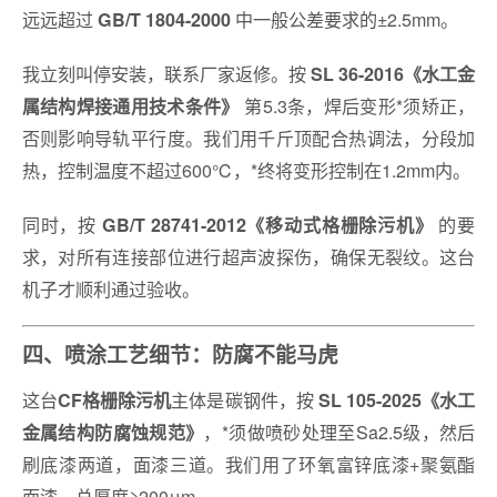
远远超过
中一般公差要求的±2.5mm。
GB/T 1804-2000
我立刻叫停安装，联系厂家返修。按
SL 36-2016《水工金
第5.3条，焊后变形*须矫正，
属结构焊接通用技术条件》
否则影响导轨平行度。我们用千斤顶配合热调法，分段加
热，控制温度不超过600℃，*终将变形控制在1.2mm内。
同时，按
的要
GB/T 28741-2012《移动式格栅除污机》
求，对所有连接部位进行超声波探伤，确保无裂纹。这台
机子才顺利通过验收。
四、喷涂工艺细节：防腐不能马虎
这台
主体是碳钢件，按
CF格栅除污机
SL 105-2025《水工
，*须做喷砂处理至Sa2.5级，然后
金属结构防腐蚀规范》
刷底漆两道，面漆三道。我们用了环氧富锌底漆+聚氨酯
面漆，总厚度≥200μm。