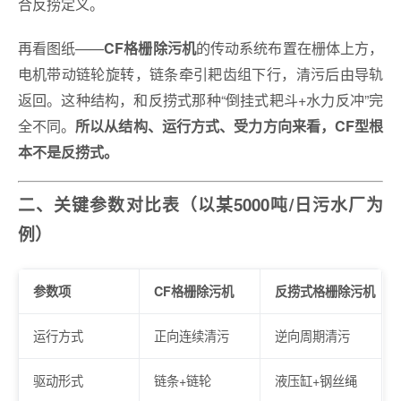
合反捞定义。
再看图纸——
的传动系统布置在栅体上方，
CF格栅除污机
电机带动链轮旋转，链条牵引耙齿组下行，清污后由导轨
返回。这种结构，和反捞式那种“倒挂式耙斗+水力反冲”完
全不同。
所以从结构、运行方式、受力方向来看，CF型根
本不是反捞式。
二、关键参数对比表（以某5000吨/日污水厂为
例）
参数项
CF格栅除污机
反捞式格栅除污机
运行方式
正向连续清污
逆向周期清污
驱动形式
链条+链轮
液压缸+钢丝绳