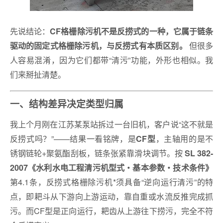
先说结论：
CF格栅除污机不是反捞式的一种，它属于链条
但很多
驱动的固定式格栅除污机，与反捞式有本质区别。
人容易混淆，因为它们都带“清污”功能，外形也相似。我
们来掰扯清楚。
一、结构差异决定类型归属
我上个月刚在江苏某泵站拆过一台旧机，客户说“这不就是
反捞式吗？”——结果一看铭牌，是
，主轴用的是不
CF型
锈钢链轮+聚氨酯刮板，链条张紧靠滑块调节。按
SL 382-
2007《水利水电工程清污机型式・基本参数・技术条件》
第4.1条，反捞式格栅除污机*须具备“逆向运行清污”的特
点，即耙斗从下游向上游运动，靠自重或水流反推完成抓
污。而CF型是正向运行，耙齿从上游往下捞污，完全不符