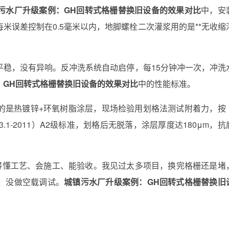
污水厂升级案例：GH回转式格栅替换旧设备的效果对比
中，安
米误差控制在0.5毫米以内，地脚螺栓二次灌浆用的是**无收缩
平稳，没有异响。反冲洗系统自动启停，每15分钟冲一次，冲洗
：GH回转式格栅替换旧设备的效果对比
中的性能标准。
的是热镀锌+环氧树脂涂层，现场检验用划格法测试附着力，按
3.1-2011）A2级标准，划格后无脱落，涂层厚度达180μm，抗
你得懂工艺、会施工、能验收。我见过太多项目，换完格栅还是堵
、没做空载调试。
城镇污水厂升级案例：GH回转式格栅替换旧