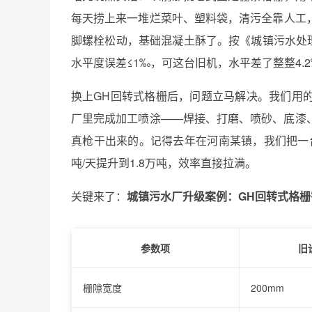
每天捞上来一堆烂菜叶、塑料袋，清污全靠人工
脚螺栓松动，基础混凝土酥了。按《城镇污水处理厂运行
水平度误差≤1‰，可这台旧机，水平差了整整4.
换上GH回转式格栅后，问题立马解决。我们用
厂里完成加工喷涂——焊接、打磨、喷砂、底漆
真枪干出来的。记得去年在河南某镇，我们把一台原
吨/天提升到1.8万吨，效率直接拉满。
关键来了：
城镇污水厂升级案例：GH回转式格
参数项
旧
栅隙宽度
200mm