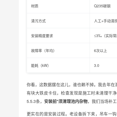
材质
Q235碳钢
清污方式
人工+手动清
安装精度要求
≤3‰（实际
故障率（年均）
6次以上
能耗（kW）
3.0
你看，这数据摆在这儿，谁也赖不掉。我去年在
有块大铁皮卡住，检查发现是施工时未清理干净。按
5.5.3条，
安装前*须清理池内杂物
，我们当场补工
更实在的是安装过程。老设备拆下来，吊车一钩