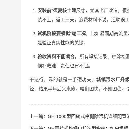
安装前*须复核土建尺寸
，尤其老厂改造，很
装不上，返工三天，浪费材料不说，还耽误
试机阶段要模拟*端工况
，比如暴雨期高流量
是验证真实性能的关键。
验收资料不能凑合
，所有焊接记录、喷涂检
候补救难，责任也背不起。
干这行，靠的就是一手硬功夫。
城镇污水厂升
径，结果半年后又来修。咱们图快，不如图稳。
上一篇：
GH-1000型回转式格栅除污机详细配
下一篇：
GH回转式格栅电机选型指南：如何根