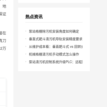
，地
保证
热点资讯
泵站格栅除污机安装角度如何确定
接在
垂直式耙斗清污机导轨安装精度要求多少
真刀
从维护成本看：垂直耙斗式 vs 回转式怎么选
2万
机械格栅清污机手动模式怎么操作
泵站清污机控制系统升级PLC：远程监控怎么实现？