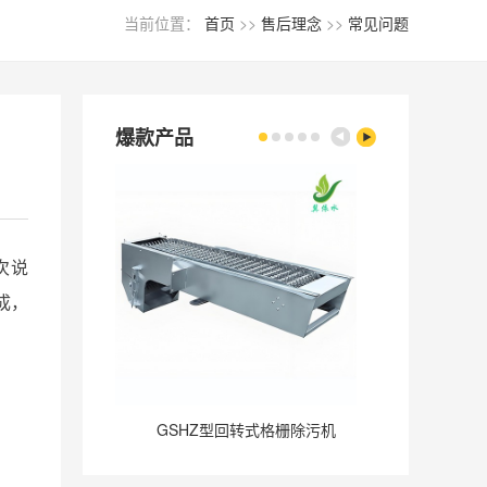
当前位置：
首页
>>
售后理念
>>
常见问题
爆款产品
次说
成，
GSHZ型回转式格栅除污机
GQ