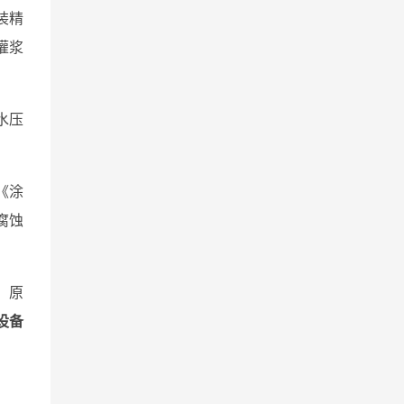
装精
灌浆
水压
《涂
腐蚀
，原
设备