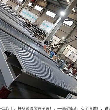
十年以上，栅条锈得像筛子眼儿，一碰就掉渣。有个县城厂，进