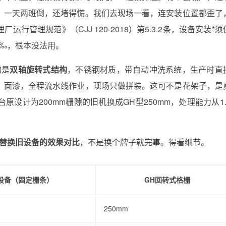
，一天两班倒，还堵得慌。我们去现场一看，连安装位置都歪了
管理规范》（CJJ 120-2018）第5.3.2条，设备安装*须
2‰，根本没法用。
的是
双轴旋转式结构
，不锈钢材质，带自动冲洗系统，生产时直
、面漆，全程流水线作业，现场只做拼装。这可不是花架子，是
设计为200mm栅隙的旧机换成GH型250mm，处理能力从1.
栅替换旧设备的效果对比
，不是换个牌子就完事。得看细节。
设备（固定栅条）
GH回转式格栅
250mm