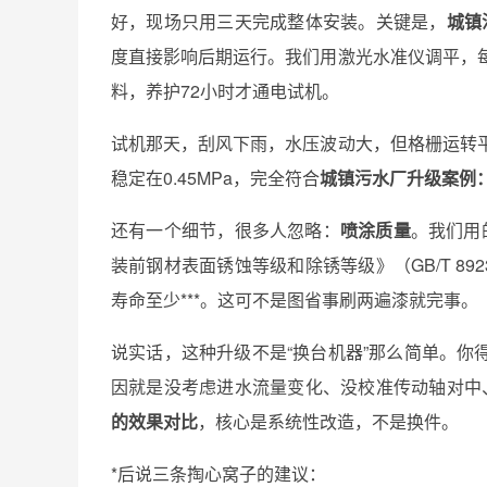
好，现场只用三天完成整体安装。关键是，
城镇
度直接影响后期运行。我们用激光水准仪调平，每
料，养护72小时才通电试机。
试机那天，刮风下雨，水压波动大，但格栅运转
稳定在0.45MPa，完全符合
城镇污水厂升级案例
还有一个细节，很多人忽略：
喷涂质量
。我们用
装前钢材表面锈蚀等级和除锈等级》（GB/T 892
寿命至少***。这可不是图省事刷两遍漆就完事。
说实话，这种升级不是“换台机器”那么简单。
因就是没考虑进水流量变化、没校准传动轴对中
的效果对比
，核心是系统性改造，不是换件。
*后说三条掏心窝子的建议：