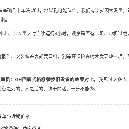
多基础几十年没动过，地脚孔可能偏位。我们有次就因为没量，
工期。
冲击、含沙量大时连续运行4小时，观察是否有卡阻、电机过载
测报告、安装偏差表都要留档。别等环保检查时才发现缺一项，
级案例：GH回转式格栅替换旧设备的效果对比
，我见过太多人
设备是死的，人是活的，该干的活，一分不能少。
置清单与近期价格
据杂物量确定功率裕度