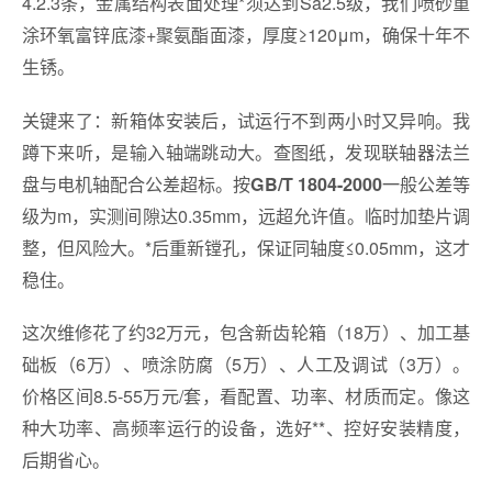
4.2.3条，金属结构表面处理*须达到Sa2.5级，我们喷砂重
涂环氧富锌底漆+聚氨酯面漆，厚度≥120μm，确保十年不
生锈。
关键来了：新箱体安装后，试运行不到两小时又异响。我
蹲下来听，是输入轴端跳动大。查图纸，发现联轴器法兰
盘与电机轴配合公差超标。按
一般公差等
GB/T 1804-2000
级为m，实测间隙达0.35mm，远超允许值。临时加垫片调
整，但风险大。*后重新镗孔，保证同轴度≤0.05mm，这才
稳住。
这次维修花了约32万元，包含新齿轮箱（18万）、加工基
础板（6万）、喷涂防腐（5万）、人工及调试（3万）。
价格区间8.5-55万元/套，看配置、功率、材质而定。像这
种大功率、高频率运行的设备，选好**、控好安装精度，
后期省心。