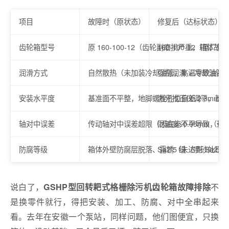
项目
故障时（原状态）
修复后（达标状态）
齿轮箱型号
原 160-100-12（齿轮副磨损严重，箱体故
160-100-12（原
润滑方式
自然散热（未加装冷却油管，高温导致油品氧化加剧，
强制润滑 + 冷却油管（具
安装水平度
基准面不平整，地脚螺栓孔位偏差 2.3mm（不符合 S
激光找正仪调平，基础板重
轴对中误差
传动轴对中误差超限（因底座不平导致，引
同轴度≤0.05mm
防腐等级
箱体外壁防腐层脱落、露锈（未达到 Sa2.5 级，不符
Sa2.5 级（喷砂处理 +
说白了，
不
GSHP型回转耙式格栅除污机齿轮箱故障排除
是换零件就行，得把安装、加工、防腐、对中全串起来
看。去年在安徽一个泵站，同样问题，他们图便宜，只换