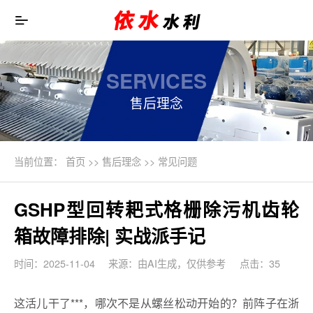
SERVICES
售后理念
当前位置：
首页
>>
售后理念
>>
常见问题
GSHP型回转耙式格栅除污机齿轮
箱故障排除| 实战派手记
时间：2025-11-04
来源：由AI生成，仅供参考
点击：35
这活儿干了***，哪次不是从螺丝松动开始的？前阵子在浙