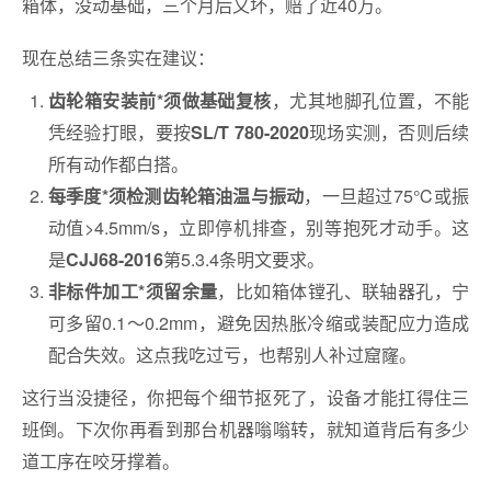
箱体，没动基础，三个月后又坏，赔了近40万。
现在总结三条实在建议：
，尤其地脚孔位置，不能
齿轮箱安装前*须做基础复核
凭经验打眼，要按
现场实测，否则后续
SL/T 780-2020
所有动作都白搭。
，一旦超过75℃或振
每季度*须检测齿轮箱油温与振动
动值>4.5mm/s，立即停机排查，别等抱死才动手。这
是
第5.3.4条明文要求。
CJJ68-2016
，比如箱体镗孔、联轴器孔，宁
非标件加工*须留余量
可多留0.1～0.2mm，避免因热胀冷缩或装配应力造成
配合失效。这点我吃过亏，也帮别人补过窟窿。
这行当没捷径，你把每个细节抠死了，设备才能扛得住三
班倒。下次你再看到那台机器嗡嗡转，就知道背后有多少
道工序在咬牙撑着。