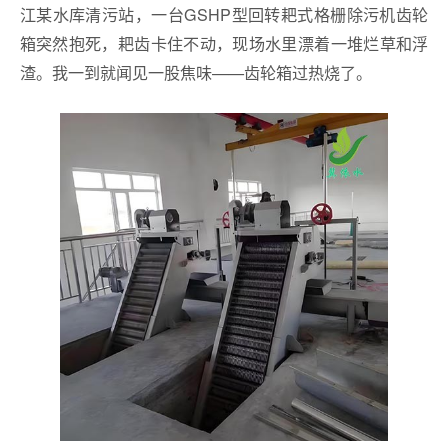
江某水库清污站，一台GSHP型回转耙式格栅除污机齿轮
箱突然抱死，耙齿卡住不动，现场水里漂着一堆烂草和浮
渣。我一到就闻见一股焦味——齿轮箱过热烧了。