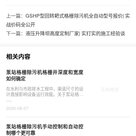
上一篇：
GSHP型回转耙式格栅除污机全自动型号报价| 实
战价码全公开
下一篇：
液压升降坝高度定制厂家| 实打实的施工经验谈
相关内容
泵站格栅除污机格栅井深度和宽度
如何确定
在水利与市政排水工程中，渠道尺寸的设
计直接影响设备运行效能。关于泵站格栅
除污机格栅井深度和宽度如何确定，是前
期设计阶段的···
2026-08-07
泵站格栅除污机手动控制和自动控
制哪个更可靠