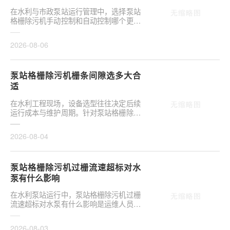
在水利与市政泵站运行管理中，选择泵站
格栅除污机手动控制和自动控制哪个更可
靠，往往是项目决策的关键环节。这并非
单纯的技术选···
2026-08-06
泵站格栅除污机栅条间隙选多大合
适
在水利工程现场，设备选型往往决定后续
运行成本与维护周期。针对泵站格栅除污
机栅条间隙选多大合适，需结合具体工况
**分析，不可···
2026-08-04
泵站格栅除污机过栅流速超标对水
泵有什么影响
在水利泵站运行中，泵站格栅除污机过栅
流速超标对水泵有什么影响是运维人员关
注的核心议题。当水流通过格栅的速度超
出设计允许范···
2026-08-03