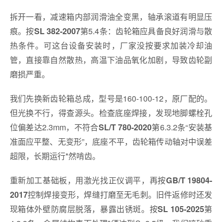
拆开一看，减速箱内部润滑油全变黑，轴承滚道有明显压
痕。按
第5.4条：齿轮箱应具备良好润滑与散
SL 382-2007
热条件。可这台设备安装时，厂家没按要求加装冷却油
管，直接靠自然散热，高温下油品氧化加剧，导致齿轮副
磨损严重。
我们先换新齿轮箱总成，型号是160-100-12，原厂配的。
但光换不行，得查源头。检查底座焊接，发现地脚螺栓孔
位偏差达2.3mm，不符合
第6.3.2条“安装基
SL/T 780-2020
准面应平整、无变形”，底座不平，齿轮箱传动轴对中误差
超限，长期运行*然啃齿。
重新加工基础板，用激光找正仪调平，再按
GB/T 19804-
控制焊接变形，焊缝打磨至无毛刺。旧件返修时还发
2017
现箱体外壁防腐层脱落，暴露出锈斑。按
第
SL 105-2025