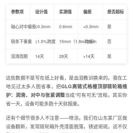
参数项
设计值
实测值
偏差
是否超标
轴心对中偏差
≤0.3mm
0.6mm
+0.3mm
是
链条下垂量
≤1.5%跨度
15mm（1.8m跨度）
-12mm
否
润滑周期
14天
28天
+14天
是
这些数据不是写在纸上好看，是血泪教训换来的。我在工
地见过太多人图省事，把
GLG高链式格栅顶部链轮箱维
当成“可有可无”流程。其实你
护：润滑、对中与张紧调整
省一天，设备可能多跑十天就报废。
还有个细节很多人不注意——喷涂。我们在山东某厂区做
设备翻新，发现链轮箱外壳漆面脱落，锈迹斑斑。这不仅