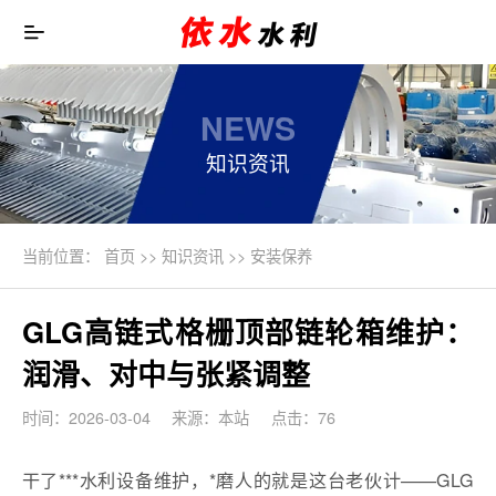
NEWS
知识资讯
当前位置：
首页
>>
知识资讯
>>
安装保养
GLG高链式格栅顶部链轮箱维护：
润滑、对中与张紧调整
时间：2026-03-04
来源：本站
点击：76
干了***水利设备维护，*磨人的就是这台老伙计——GLG