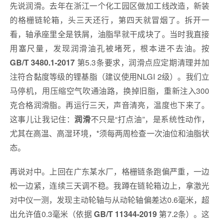
先说润滑。去年在浙江一个化工园区做加工线改造，新装
的格栅链轮箱，头三天还行，第四天就冒烟了。拆开一
看，轴承座里全是铁屑，油脂早就干成块了。当时我直接
用塞尺量，发现润滑油孔被堵死，根本进不去油。按
第5.3条要求，润滑点应定期清理并加
GB/T 3480.1-2017
注符合黏度等级的锂基脂（建议使用NLGI 2级）。我们立
马停机，用压缩空气吹通油路，换掉旧脂，重新注入300
克合格润滑脂。再运行三天，声音清亮，温度也下来了。
这事儿让我记住：
不只是“打点油”，是系统性动作，
润滑
尤其在高温、高湿环境，*须每两周检查一次油位和油脂状
态。
再说对中。上回在广东某水厂，格栅链条跑偏严重，一边
松一边紧，连续三天调不稳。我蹲在链轮箱边上，拿激光
对中仪一测，发现主动轮轴与从动轮轴偏差达0.6毫米，超
出允许值0.3毫米（依据
第7.2条）。这
GB/T 11344-2019