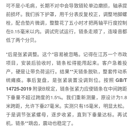
可不是小毛病，长期不对中会导致链轮单边磨损，轴承提
前损坏。我们拆下护罩，用千分表反复校正，调整地脚螺
栓，配合垫片微调，整整花了五小时才把两轴平行度控制
在0.15毫米以内。调试完试运行，链条走顺了，连噪音都
低了两个分贝。
*后是张紧调整。这个*容易被忽略。记得在江苏一个市政
项目，安装后验收时，链条松得能甩起来。客户急着投
产，硬是让带负荷运行。结果**天链条脱轨，整套传动系
统瘫痪。事后复盘，是张紧装置没调到位。按照
GB/T
附录B规定，链条张紧力应使链条在中间跨距
14725-2019
下垂量不超过跨度的1.5%。我们重新测量，原设计为1.8
米跨距，允许下垂27毫米。实测只有15毫米，明显太松。
于是调节张紧螺母，逐步收紧，直到下垂量达标。再试
机，链条**跳齿，震动也稳定了。