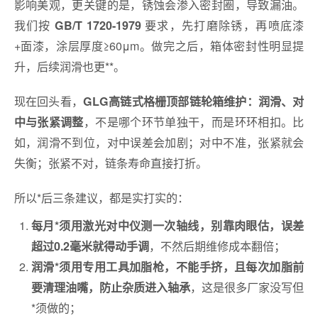
影响美观，更关键的是，锈蚀会渗入密封圈，导致漏油。
我们按
要求，先打磨除锈，再喷底漆
GB/T 1720-1979
+面漆，涂层厚度≥60μm。做完之后，箱体密封性明显提
升，后续润滑也更**。
现在回头看，
GLG高链式格栅顶部链轮箱维护：润滑、对
，不是哪个环节单独干，而是环环相扣。比
中与张紧调整
如，润滑不到位，对中误差会加剧；对中不准，张紧就会
失衡；张紧不对，链条寿命直接打折。
所以*后三条建议，都是实打实的：
每月*须用激光对中仪测一次轴线，别靠肉眼估，误差
，不然后期维修成本翻倍；
超过0.2毫米就得动手调
润滑*须用专用工具加脂枪，不能手挤，且每次加脂前
，这是很多厂家没写但
要清理油嘴，防止杂质进入轴承
*须做的；