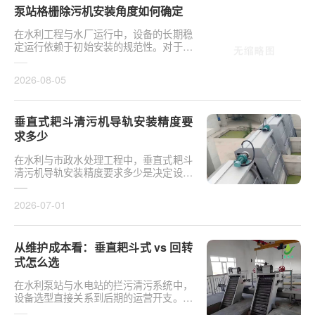
泵站格栅除污机安装角度如何确定
在水利工程与水厂运行中，设备的长期稳
定运行依赖于初始安装的规范性。对于泵
站核心拦污设备而言，其倾斜度直接影响
排污效率及后···
2026-08-05
垂直式耙斗清污机导轨安装精度要
求多少
在水利与市政水处理工程中，垂直式耙斗
清污机导轨安装精度要求多少是决定设备
运行平稳性的核心**。导轨作为耙斗上下
运行的导向轨···
2026-07-01
从维护成本看：垂直耙斗式 vs 回转
式怎么选
在水利泵站与水电站的拦污清污系统中，
设备选型直接关系到后期的运营开支。探
讨从维护成本看：垂直耙斗式 vs 回转式