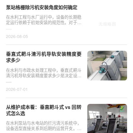
泵站格栅除污机安装角度如何确定
在水利工程与水厂运行中，设备的长期稳
定运行依赖于初始安装的规范性。对于泵
站核心拦污设备而言，其倾斜度直接影响
排污效率及后···
2026-08-05
垂直式耙斗清污机导轨安装精度要
求多少
在水利与市政水处理工程中，垂直式耙斗
清污机导轨安装精度要求多少是决定设备
运行平稳性的核心**。导轨作为耙斗上下
运行的导向轨···
2026-07-01
从维护成本看：垂直耙斗式 vs 回转
式怎么选
在水利泵站与水电站的拦污清污系统中，
设备选型直接关系到后期的运营开支。探