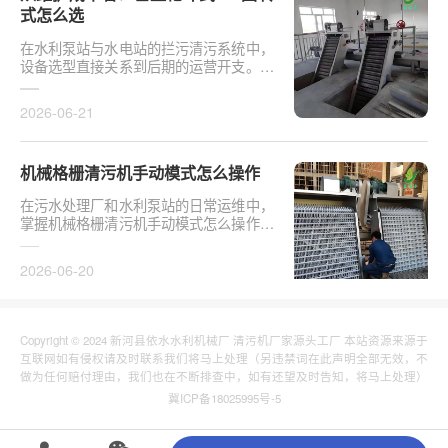
式怎么选
在水利泵站与水电站的拦污清污系统中，
设备选型直接关系到后期的运营开支。探
讨从维护成本看：垂直耙斗式 vs 回转式
怎么选，需要···
2026-06-21
机械格栅清污机手动模式怎么操作
在污水处理厂和水利泵站的日常运维中，
掌握机械格栅清污机手动模式怎么操作是
保障设备稳定运行的基础环节。以某市政
污水厂改造项···
2026-06-20
Copyright © 2024 新河县依水水利机械厂 清污机厂家源头工厂 本站资源来源于
互联网如有侵权请及时联系我们将马上处理（另违禁词在此声明全部无效，不
做为任何赔付理由，我们也在不断排查中，如有还望及时告知，将马上处理）
冀ICP备18025995号-5