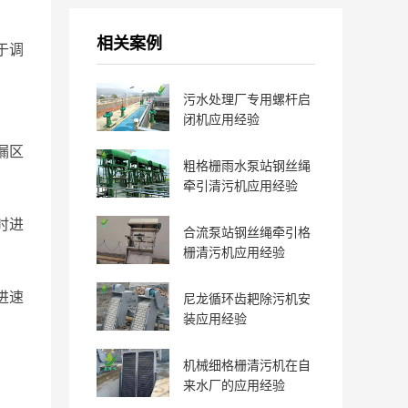
相关案例
于调
污水处理厂专用螺杆启
闭机应用经验
漏区
粗格栅雨水泵站钢丝绳
牵引清污机应用经验
时进
合流泵站钢丝绳牵引格
栅清污机应用经验
进速
尼龙循环齿耙除污机安
装应用经验
机械细格栅清污机在自
来水厂的应用经验