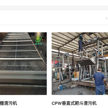
格栅清污机
CPW垂直式耙斗清污机