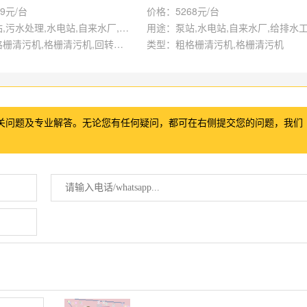
9元/台
价格：5268元/台
用途：泵站,污水处理,水电站,自来水厂,给排水工程
用途：泵站,水电站,自来水厂,给排水
类型：粗格栅清污机,格栅清污机,回转式清污机
类型：粗格栅清污机,格栅清污机
关问题及专业解答。无论您有任何疑问，都可在右侧提交您的问题，我们