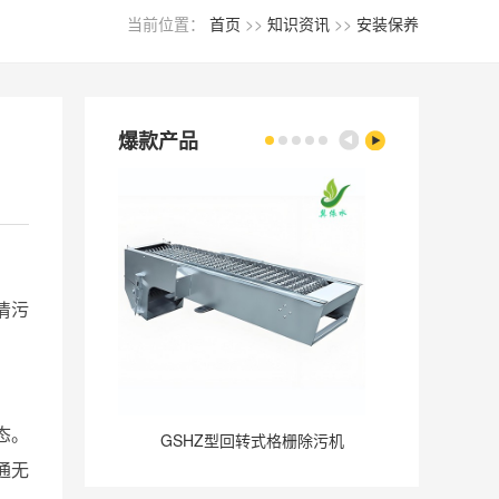
当前位置：
首页
>>
知识资讯
>>
安装保养
爆款产品
清污
态。
GSHZ型回转式格栅除污机
GQ
通无