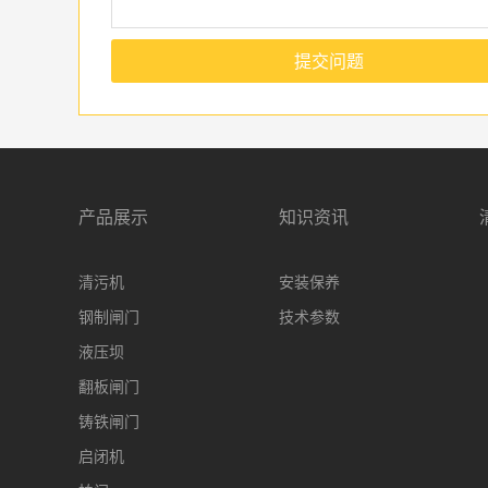
提交问题
产品展示
知识资讯
清污机
安装保养
钢制闸门
技术参数
液压坝
翻板闸门
铸铁闸门
启闭机