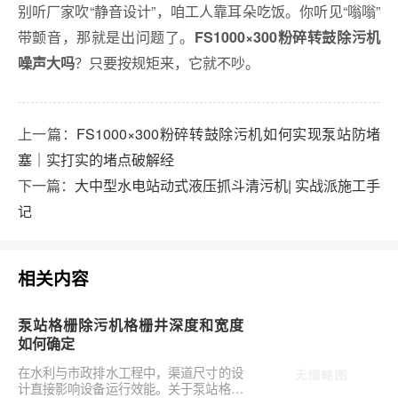
别听厂家吹“静音设计”，咱工人靠耳朵吃饭。你听见“嗡嗡”
带颤音，那就是出问题了。
FS1000×300粉碎转鼓除污机
？只要按规矩来，它就不吵。
噪声大吗
上一篇：
FS1000×300粉碎转鼓除污机如何实现泵站防堵
塞｜实打实的堵点破解经
下一篇：
大中型水电站动式液压抓斗清污机| 实战派施工手
记
相关内容
泵站格栅除污机格栅井深度和宽度
如何确定
在水利与市政排水工程中，渠道尺寸的设
计直接影响设备运行效能。关于泵站格栅