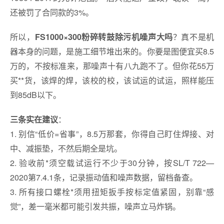
还被罚了合同款的3%。
所以，
？真不是机
FS1000×300粉碎转鼓除污机噪声大吗
器本身的问题，是施工细节堆出来的。你要是图便宜买8.5
万的，不按标准来，那噪声十有八九跑不了。但你花55万
买**货，该焊的焊，该校的校，该试运的试运，照样能压
到85dB以下。
：
三条实在建议
1. 别信“低价=省事”，8.5万那套，你得自己盯住焊接、对
中、减振垫，不然后期全是坑。
2. 验收前*须空载试运行不少于30分钟，按SL/T 722—
2020第7.4.1条，记录振动值和噪声数据，留档备查。
3. 所有接口螺栓*须用扭矩扳手按标定值紧固，别靠“感
觉”，差一毫米都可能引发共振，噪声立马炸锅。