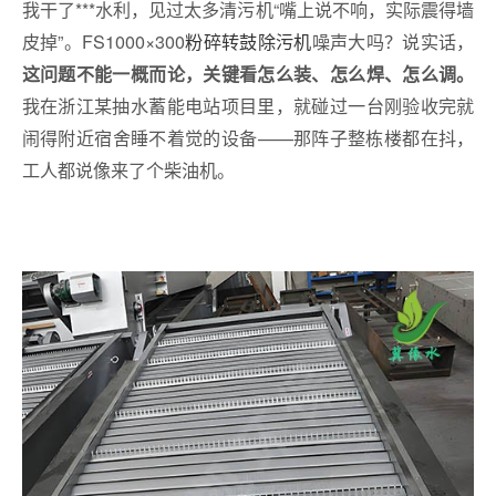
我干了***水利，见过太多清污机“嘴上说不响，实际震得墙
皮掉”。FS1000×300
粉碎转鼓除污机
噪声大吗？说实话，
这问题不能一概而论，关键看怎么装、怎么焊、怎么调。
我在浙江某抽水蓄能电站项目里，就碰过一台刚验收完就
闹得附近宿舍睡不着觉的设备——那阵子整栋楼都在抖，
工人都说像来了个柴油机。