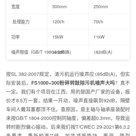
宽度
300mm
250mm
处理能力
120t/h
70t/h
功率
15kW
11kW
噪声限值（GB/T 19804-2017）
≤85dB(A)
≤82dB(A)
按SL 382-2007规定，清污机运行噪声应≤85dB(A)，但实
际安装后，
？真不
FS1000×300粉碎转鼓除污机噪声大吗
一定。我们有个项目在江西，用的是国产厂家的设备，报
价才8.5万一套，结果一开动，噪声直接飙到92dB，隔壁
车间人戴耳塞都顶不住。查原因，是主轴与轴承座装配时
未按GB/T 1804-2000控制同轴度，偏差超0.3mm，导致运
转时剧烈偏心振动。后来我们按T/CWEC 29-2021第6.3.2
条要求，重新校准**线，加装减振垫块，再测，降到