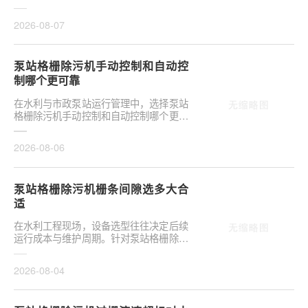
除污机格栅井深度和宽度如何确定，是前
期设计阶段的···
2026-08-07
泵站格栅除污机手动控制和自动控
制哪个更可靠
在水利与市政泵站运行管理中，选择泵站
格栅除污机手动控制和自动控制哪个更可
靠，往往是项目决策的关键环节。这并非
单纯的技术选···
2026-08-06
泵站格栅除污机栅条间隙选多大合
适
在水利工程现场，设备选型往往决定后续
运行成本与维护周期。针对泵站格栅除污
机栅条间隙选多大合适，需结合具体工况
**分析，不可···
2026-08-04