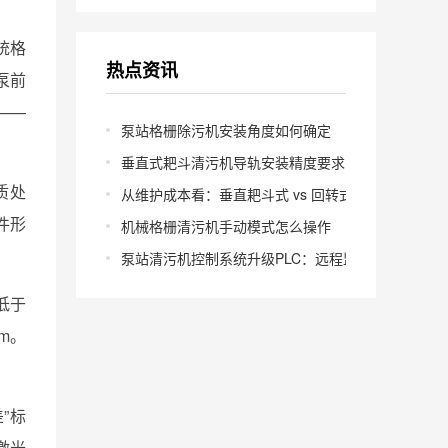
统格
热点资讯
泵前
——
泵站格栅除污机安装角度如何确定
垂直式耙斗清污机导轨安装精度要求多少
质处
从维护成本看：垂直耙斗式 vs 回转式怎么选
件形
机械格栅清污机手动模式怎么操作
泵站清污机控制系统升级PLC：远程监控怎么实现？
低于
m。
”标
激光