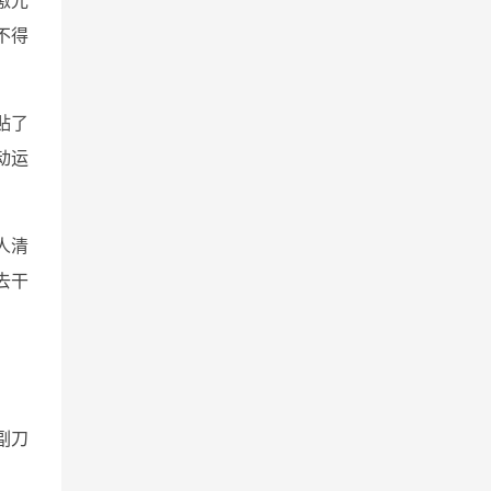
不得
贴了
联动运
人清
去干
副刀