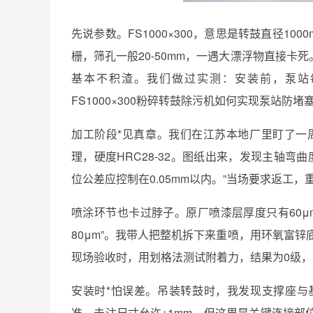
先说参数。FS1000×300，意思是转鼓直径100
栅，筛孔一般20-50mm，一遇大漂浮物直接卡
基本不积渣。我们做过实测：安装前，泵站
FS1000×300粉碎转鼓除污机如何实现泵站防
加工阶段*见真章。我们在江苏本地厂里盯了一周，所
理，硬度HRC28-32。图纸出来，发现主轴弯曲度超
位公差应控制在0.05mm以内。”当场要求返工
喷涂环节也卡过脖子。原厂喷漆层厚度只有60μm，
80μm”。我带人把整机拆下来重喷，用环氧富锌
现场验收时，用划格法测试附着力，结果为0级
安装时*怕误差。吊装转鼓时，我发现支撑座与基础预
准，未注尺寸允许±1mm，但这里是关键连接