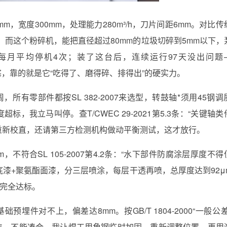
0mm，宽度300mm，处理能力280m³/h，刀片间距6mm。对比传
死。而这个粉碎机，能把直径超过80mm的垃圾切碎到5mm以下，
每月平均停机4次；装了这台后，连续运行97天没出问题
堵塞，靠的就是它“吃得了、磨得碎、排得出”的硬实力。
有零部件都按SL 382-2007来选型，转鼓轴*须用45钢调
标，我立马叫停。查T/CWEC 29-2021第5.3条：“关键轴类
，重新校直，还请第三方检测机构做动平衡测试，这才放行。
不符合SL 105-2007第4.2条：“水下部件防腐涂层厚度不得
底漆+聚氨酯面漆，分三层喷涂，每层干透再喷，总厚度达到92μ
，完全达标。
埋件对不上，偏差达8mm。按GB/T 1804-2000“一般公差
部位，不能凑合。我让焊工用角钢临时加固，重新调整位置，再用