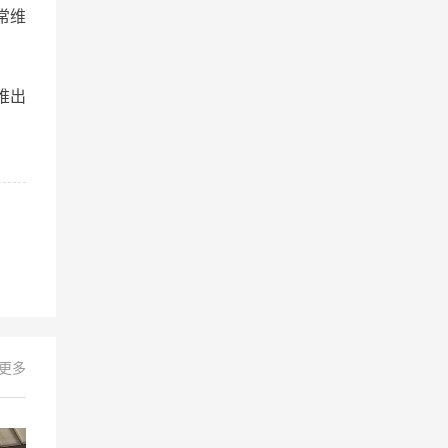
常维
堆出
+更多