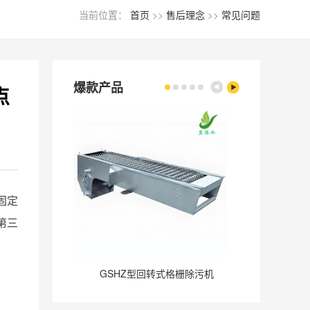
当前位置：
首页
>>
售后理念
>>
常见问题
爆款产品
点
固定
第三
GSHZ型回转式格栅除污机
GQ