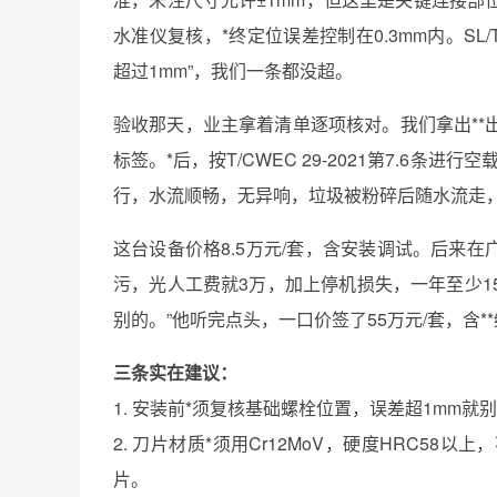
水准仪复核，*终定位误差控制在0.3mm内。SL/
超过1mm”，我们一条都没超。
验收那天，业主拿着清单逐项核对。我们拿出*
标签。*后，按T/CWEC 29-2021第7.6条进
行，水流顺畅，无异响，垃圾被粉碎后随水流走，*
这台设备价格8.5万元/套，含安装调试。后来
污，光人工费就3万，加上停机损失，一年至少
别的。”他听完点头，一口价签了55万元/套，含*
三条实在建议：
1. 安装前*须复核基础螺栓位置，误差超1mm就别装
2. 刀片材质*须用Cr12MoV，硬度HRC5
片。