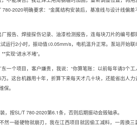
T 780-2020明确要求：“金属结构安装后，基准线与设计线偏差
*出厂报告、焊接探伤记录、油漆检测报告，连每块刀片的编号都
行空载试运行2小时，振动值≤0.05mm/s，电机温升正常。泵站开始
*实现“进水不堵”。
在广东一个项目，客户嫌贵，我说：“你算笔账：以前每年请3个工
15万。这台机器用十年，折算下来每天才几十块，还能省出人力
*维保。
，按SL/T 780-2020第6.1条，否则后期振动会毁轴承。
8以上，不然一碰硬物就崩刃，我在江西项目就因偷工减料，一周换三