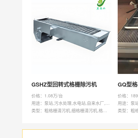
GSHZ型回转式格栅除污机
GQ型
价格：1.08万/台
价格：189
用途：泵站,污水处理,水电站,自来水厂,渠道,水产养殖,化工,纺织,给排水工程
类型：粗格栅清污机,细格栅清污机,格栅清污机,回转式清污机