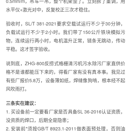
0.5mm/m，吊车一吊，整个机架歪了。立刻拆了重调，用
水平仪+激光对中，反复校正三次才稳住。
验收时，SL/T 381-2021要求空载试运行不少于30分钟，
负载试运行不少于2小时。我们带了150公斤铁块模拟污
物，连续运行两小时，电机温升正常，链条无跳动，传动
平稳。这才签字验收。
说到底，ZHG-800反捞式格栅清污机污水除污厂家直供价
格不是谁都能压下来的，得看厂家有没有真本事。我见过
有些厂报价5.8万，设备薄如纸，焊缝像狗啃，根本经不起
风吹雨打。
三条实在建议：
1. 买设备前一定要看厂家是否具备SL 36-2016认证资质，
没资质的焊口，后期全是隐患；
2. 安装前*须按GB/T 8923.1-2011做表面预处理，否则油