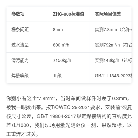
参数项
ZHG-800标准值
实际项目偏差
栅条间距
8mm
实测7.8mm（允许±0.
过水流量
800m³/h
实测792m³/h（符合SL 
清污能力
≥150kg/h
实测148kg/h（达标）
焊缝等级
Ⅱ级
GB/T 11345-2023
你别小看这个“7.8mm”，当时车间做样件时差了0.3mm，
被我一眼揪出来。按T/CWEC 29-2021要求，安装前*须复
核尺寸公差，GB/T 19804-2017规定焊接结构的直线度允
差≤L/1000，我们现场用激光测距仪一测，果然超标，返
工重焊才过关。