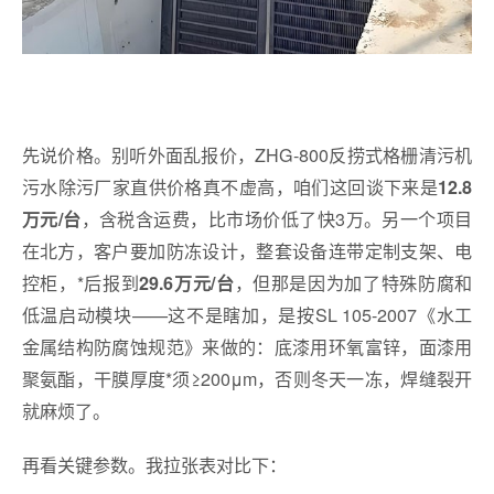
先说价格。别听外面乱报价，ZHG-800反捞式格栅清污机
污水除污厂家直供价格真不虚高，咱们这回谈下来是
12.8
，含税含运费，比市场价低了快3万。另一个项目
万元/台
在北方，客户要加防冻设计，整套设备连带定制支架、电
控柜，*后报到
，但那是因为加了特殊防腐和
29.6万元/台
低温启动模块——这不是瞎加，是按SL 105-2007《水工
金属结构防腐蚀规范》来做的：底漆用环氧富锌，面漆用
聚氨酯，干膜厚度*须≥200μm，否则冬天一冻，焊缝裂开
就麻烦了。
再看关键参数。我拉张表对比下：