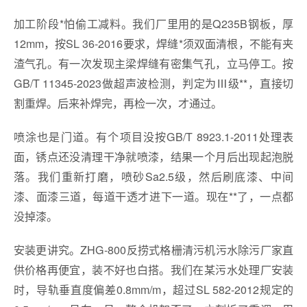
加工阶段*怕偷工减料。我们厂里用的是Q235B钢板，厚
12mm，按SL 36-2016要求，焊缝*须双面清根，不能有夹
渣气孔。有一次发现主梁焊缝有密集气孔，立马停工。按
GB/T 11345-2023做超声波检测，判定为Ⅲ级**，直接切
割重焊。后来补焊完，再检一次，才通过。
喷涂也是门道。有个项目没按GB/T 8923.1-2011处理表
面，锈点还没清理干净就喷漆，结果一个月后出现起泡脱
落。我们重新打磨，喷砂Sa2.5级，然后刷底漆、中间
漆、面漆三道，每道干透才进下一道。现在**了，一点都
没掉漆。
安装更讲究。ZHG-800反捞式格栅清污机污水除污厂家直
供价格再便宜，装不好也白搭。我们在某污水处理厂安装
时，导轨垂直度偏差0.8mm/m，超过SL 582-2012规定的