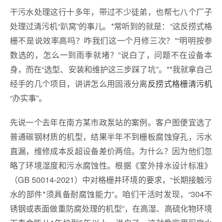
干污水处理这行十多年，带过不少徒弟，也帮七八个厂子
处理过清污机“趴窝”的事儿。*常听到的就是：“这反捞式格
栅不是说效率高吗？咋我们这一个月修三次？”“明明按参
数选的，怎么一到雨季就堵？”说白了，问题不在设备本
身，而在“选型、安装和维护这三步踩了坑”。**我就拿自己
经手的几个项目，讲讲怎么用固液分离
反捞式格栅清污机
“办实事”。
先说一个去年在南方某市政泵站的案例。客户图便宜选了
普通碳钢材质的机型，结果半年不到栅板腐蚀穿孔，污水
直漏，维修成本反超设备差价两倍。为什么？因为他们忽
略了环境湿度和污水腐蚀性。根据《室外排水设计标准》
（GB 50014-2021）中对格栅井环境的要求，“长期接触污
水的部件*须具备耐腐蚀能力”。咱们干活时发现，“304不
锈钢或表面做重防腐处理的机型”，在高湿、高硫化物环境