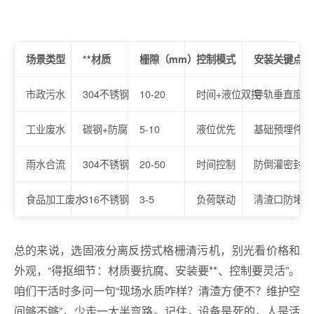
场景类型
**材质
栅隙（mm）
控制模式
安装关键点
市政污水
304不锈钢
10-20
时间+液位双控
导轨垂直度≤2
工业废水
碳钢+防腐
5-10
液位优先
基础预埋件加
雨水合流
304不锈钢
20-50
时间控制
防倒灌密封处
食品加工废水
316不锈钢
3-5
负荷联动
清渣口防堵塞
总的来说，选固液分离反捞式格栅清污机，别光看价格和
外观，“得抠细节：材质要抗腐、安装要**、控制要灵活”。
咱们干活时多问一句“现场水质咋样？清渣方便不？维护空
间够不够”，少走一大半弯路。记住，设备是死的，人是活