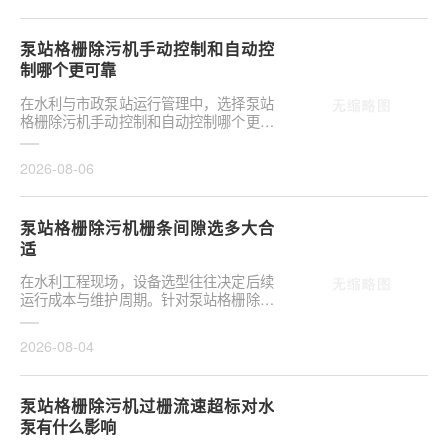
泵站格栅除污机手动控制和自动控
制哪个更可靠
在水利与市政泵站运行管理中，选择泵站
格栅除污机手动控制和自动控制哪个更可
靠，往往是项目决策的关键环节。这并非
单纯的技术选···
2026-08-06
泵站格栅除污机栅条间隙选多大合
适
在水利工程现场，设备选型往往决定后续
运行成本与维护周期。针对泵站格栅除污
机栅条间隙选多大合适，需结合具体工况
**分析，不可···
2026-08-04
泵站格栅除污机过栅流速超标对水
泵有什么影响