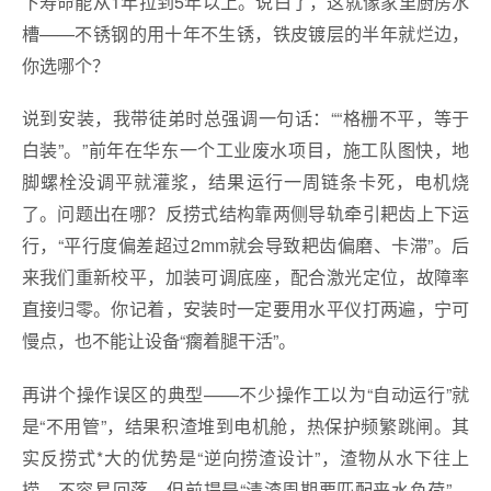
下寿命能从1年拉到5年以上。说白了，这就像家里厨房水
槽——不锈钢的用十年不生锈，铁皮镀层的半年就烂边，
你选哪个？
说到安装，我带徒弟时总强调一句话：““格栅不平，等于
白装”。”前年在华东一个工业废水项目，施工队图快，地
脚螺栓没调平就灌浆，结果运行一周链条卡死，电机烧
了。问题出在哪？反捞式结构靠两侧导轨牵引耙齿上下运
行，“平行度偏差超过2mm就会导致耙齿偏磨、卡滞”。后
来我们重新校平，加装可调底座，配合激光定位，故障率
直接归零。你记着，安装时一定要用水平仪打两遍，宁可
慢点，也不能让设备“瘸着腿干活”。
再讲个操作误区的典型——不少操作工以为“自动运行”就
是“不用管”，结果积渣堆到电机舱，热保护频繁跳闸。其
实反捞式*大的优势是“逆向捞渣设计”，渣物从水下往上
捞，不容易回落，但前提是“清渣周期要匹配来水负荷”。