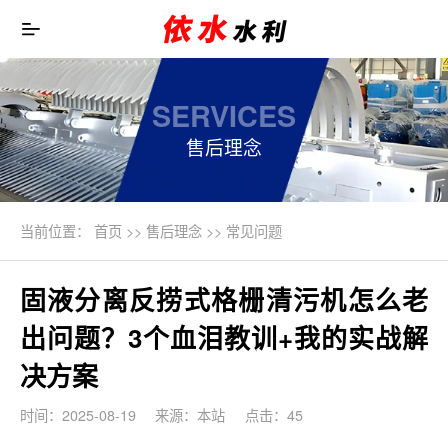
SERVICES
售后理念
当前位置：
首页
>>
售后理念
>>
常见问题
固液分离反捞式格栅清污机怎么老
出问题？3个血泪教训+我的实战解
决方案
时间：2025-08-19
来源：本站
点击：45