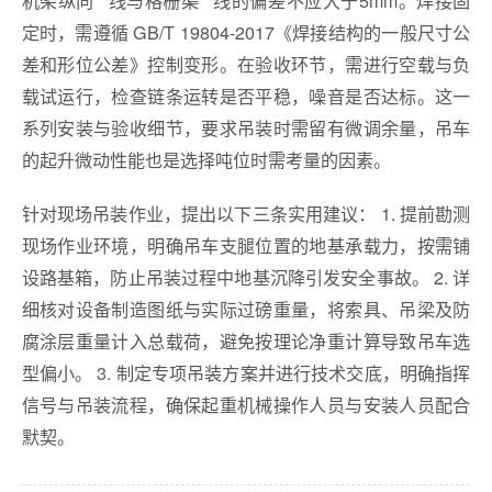
定时，需遵循 GB/T 19804-2017《焊接结构的一般尺寸公
差和形位公差》控制变形。在验收环节，需进行空载与负
载试运行，检查链条运转是否平稳，噪音是否达标。这一
系列安装与验收细节，要求吊装时需留有微调余量，吊车
的起升微动性能也是选择吨位时需考量的因素。
针对现场吊装作业，提出以下三条实用建议： 1. 提前勘测
现场作业环境，明确吊车支腿位置的地基承载力，按需铺
设路基箱，防止吊装过程中地基沉降引发安全事故。 2. 详
细核对设备制造图纸与实际过磅重量，将索具、吊梁及防
腐涂层重量计入总载荷，避免按理论净重计算导致吊车选
型偏小。 3. 制定专项吊装方案并进行技术交底，明确指挥
信号与吊装流程，确保起重机械操作人员与安装人员配合
默契。