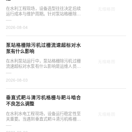
在水利工程现场，设备选型往往决定后续
运行成本与维护周期。针对泵站格栅除污
机栅条间隙选多大合适，需结合具体工况
**分析，不可···
2026-08-04
泵站格栅除污机过栅流速超标对水
泵有什么影响
在水利泵站运行中，泵站格栅除污机过栅
流速超标对水泵有什么影响是运维人员关
注的核心议题。当水流通过格栅的速度超
出设计允许范···
2026-08-03
垂直式耙斗清污机格栅与耙斗啮合
不良怎么调整
在水利水电工程现场，设备运行稳定性至
关重要。当遇到垂直式耙斗清污机格栅与
耙斗啮合不良怎么调整这类问题时，往往
涉及机械传动···