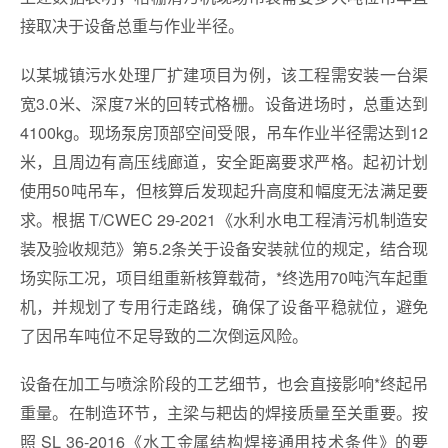
接取决于设备总重与作业半径。
以某城镇污水处理厂扩建项目为例，该工程需安装一台渠
宽3.0米、深度7米的回转式格栅。设备进场时，总重达到
4100kg。现场泵房顶部空间受限，吊车作业半径需达到12
米，且周边有高压线廊道，安全距离要求严格。起初计划
使用50吨吊车，但核算后发现起升高度和幅度无法满足要
求。根据 T/CWEC 29-2021《水利水电工程清污机制造安
装及验收规范》第5.2条关于设备安装就位的规定，结合现
场实际工况，项目组重新核算载荷，*终选用70吨汽车起重
机，并规划了专用行走路线，确保了设备平稳就位，避免
了因吊车吨位不足导致的二次倒运风险。
设备在加工与喷涂阶段的工艺细节，也会直接影响*终起吊
重量。在制造环节，主梁与耙齿的焊接质量至关重要。按
照 SL 36-2016《水工金属结构焊接通用技术条件》的要