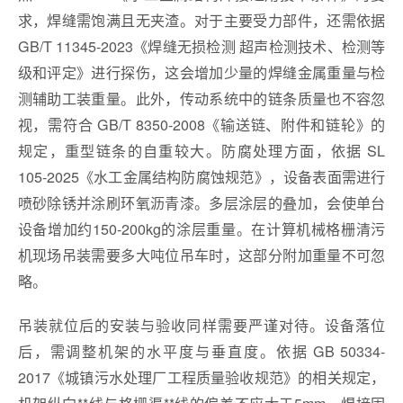
求，焊缝需饱满且无夹渣。对于主要受力部件，还需依据
GB/T 11345-2023《焊缝无损检测 超声检测技术、检测等
级和评定》进行探伤，这会增加少量的焊缝金属重量与检
测辅助工装重量。此外，传动系统中的链条质量也不容忽
视，需符合 GB/T 8350-2008《输送链、附件和链轮》的
规定，重型链条的自重较大。防腐处理方面，依据 SL
105-2025《水工金属结构防腐蚀规范》，设备表面需进行
喷砂除锈并涂刷环氧沥青漆。多层涂层的叠加，会使单台
设备增加约150-200kg的涂层重量。在计算机械格栅清污
机现场吊装需要多大吨位吊车时，这部分附加重量不可忽
略。
吊装就位后的安装与验收同样需要严谨对待。设备落位
后，需调整机架的水平度与垂直度。依据 GB 50334-
2017《城镇污水处理厂工程质量验收规范》的相关规定，
机架纵向**线与格栅渠**线的偏差不应大于5mm。焊接固