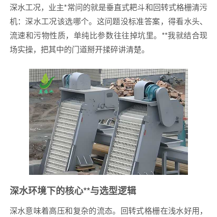
深水工况，业主*常问的就是垂直式耙斗和回转式格栅清污
机：深水工况该选哪个。这问题没标准答案，得看水头、
流速和污物性质，单纯比参数往往掉坑里。**我就结合现
场实操，把其中的门道掰开揉碎讲清楚。
深水环境下的核心**与选型逻辑
深水意味着高压和复杂的流态。回转式格栅在浅水好用，