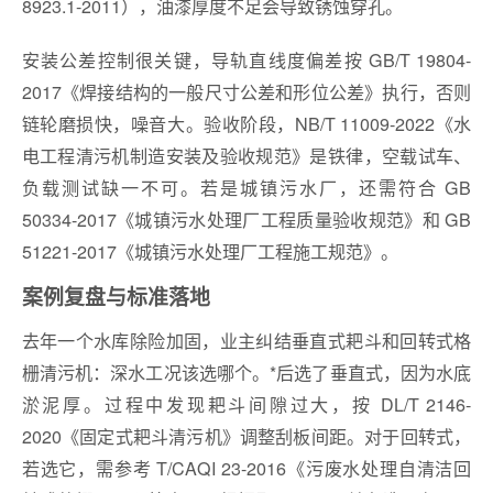
8923.1-2011），油漆厚度不足会导致锈蚀穿孔。
安装公差控制很关键，导轨直线度偏差按 GB/T 19804-
2017《焊接结构的一般尺寸公差和形位公差》执行，否则
链轮磨损快，噪音大。验收阶段，NB/T 11009-2022《水
电工程清污机制造安装及验收规范》是铁律，空载试车、
负载测试缺一不可。若是城镇污水厂，还需符合 GB
50334-2017《城镇污水处理厂工程质量验收规范》和 GB
51221-2017《城镇污水处理厂工程施工规范》。
案例复盘与标准落地
去年一个水库除险加固，业主纠结垂直式耙斗和回转式格
栅清污机：深水工况该选哪个。*后选了垂直式，因为水底
淤泥厚。过程中发现耙斗间隙过大，按 DL/T 2146-
2020《固定式耙斗清污机》调整刮板间距。对于回转式，
若选它，需参考 T/CAQI 23-2016《污废水处理自清洁回