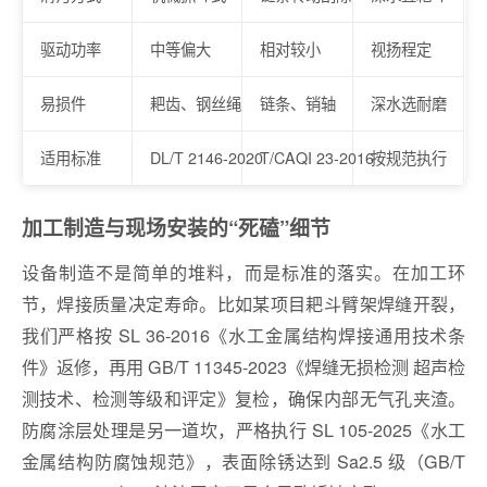
驱动功率
中等偏大
相对较小
视扬程定
易损件
耙齿、钢丝绳
链条、销轴
深水选耐磨
适用标准
DL/T 2146-2020
T/CAQI 23-2016
按规范执行
加工制造与现场安装的“死磕”细节
设备制造不是简单的堆料，而是标准的落实。在加工环
节，焊接质量决定寿命。比如某项目耙斗臂架焊缝开裂，
我们严格按 SL 36-2016《水工金属结构焊接通用技术条
件》返修，再用 GB/T 11345-2023《焊缝无损检测 超声检
测技术、检测等级和评定》复检，确保内部无气孔夹渣。
防腐涂层处理是另一道坎，严格执行 SL 105-2025《水工
金属结构防腐蚀规范》，表面除锈达到 Sa2.5 级（GB/T