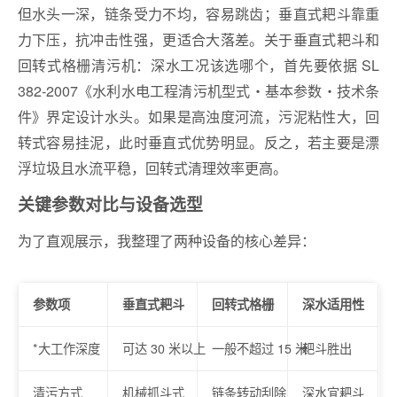
但水头一深，链条受力不均，容易跳齿；垂直式耙斗靠重
力下压，抗冲击性强，更适合大落差。关于垂直式耙斗和
回转式格栅清污机：深水工况该选哪个，首先要依据 SL
382-2007《水利水电工程清污机型式・基本参数・技术条
件》界定设计水头。如果是高浊度河流，污泥粘性大，回
转式容易挂泥，此时垂直式优势明显。反之，若主要是漂
浮垃圾且水流平稳，回转式清理效率更高。
关键参数对比与设备选型
为了直观展示，我整理了两种设备的核心差异：
参数项
垂直式耙斗
回转式格栅
深水适用性
*大工作深度
可达 30 米以上
一般不超过 15 米
耙斗胜出
清污方式
机械抓斗式
链条转动刮除
深水宜耙斗