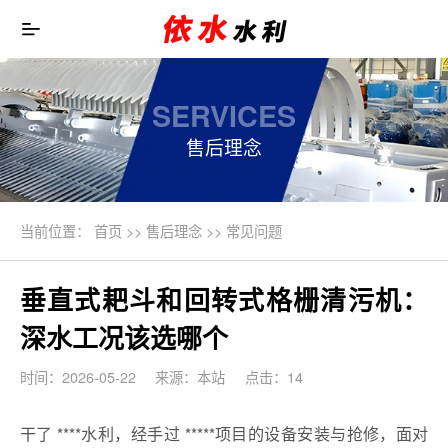
SERVICES
售后理念
当前位置：
首页
>>
售后理念
>>
常见问题
垂直式耙斗和回转式格栅清污机：
深水工况该选哪个
时间：2026-05-22
来源：本站
点击：14
干了 ****水利，经手过 *****项目的设备安装与抢修，面对