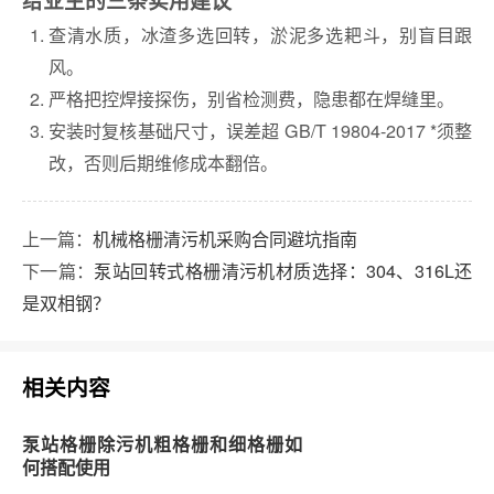
给业主的三条实用建议
查清水质，冰渣多选回转，淤泥多选耙斗，别盲目跟
风。
严格把控焊接探伤，别省检测费，隐患都在焊缝里。
安装时复核基础尺寸，误差超 GB/T 19804-2017 *须整
改，否则后期维修成本翻倍。
上一篇：
机械格栅清污机采购合同避坑指南
下一篇：
泵站回转式格栅清污机材质选择：304、316L还
是双相钢？
相关内容
泵站格栅除污机粗格栅和细格栅如
何搭配使用