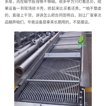
多厚，而在细节抠得够不够细。很多甲方只盯着总价，结
果设备一到现场就卡壳，修起来比买着还贵。**咱不整虚
的，直接上干货，讲讲怎么把合同签明白，别让厂家拿次
品糊弄咱们，毕竟设备是拿来长期用的，不是摆设。