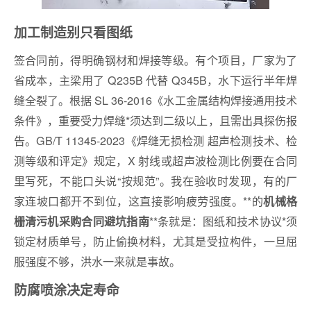
加工制造别只看图纸
签合同前，得明确钢材和焊接等级。有个项目，厂家为了
省成本，主梁用了 Q235B 代替 Q345B，水下运行半年焊
缝全裂了。根据 SL 36-2016《水工金属结构焊接通用技术
条件》，重要受力焊缝*须达到二级以上，且需出具探伤报
告。GB/T 11345-2023《焊缝无损检测 超声检测技术、检
测等级和评定》规定，X 射线或超声波检测比例要在合同
里写死，不能口头说“按规范”。我在验收时发现，有的厂
家连坡口都开不到位，这直接影响疲劳强度。**的
机械格
**条就是：图纸和技术协议*须
栅清污机采购合同避坑指南
锁定材质单号，防止偷换材料，尤其是受拉构件，一旦屈
服强度不够，洪水一来就是事故。
防腐喷涂决定寿命