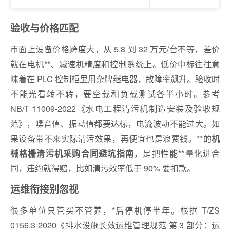
验收与价格匹配
市面上设备价格跨度大，从 5.8 到 32 万元/台不等，差价
就在电机**、减速机精度和控制系统上。低价中标往往意
味着在 PLC 控制柜里用杂牌继电器，故障率飙升。验收时
不能光看转不转，要空载和负载测试各半小时。参考
NB/T 11009‑2022《水电工程清污机制造安装及验收规
范》，噪音值、振动值都要达标，电流波动不能过大。如
果设备带不来实际清污效果，再便宜也是浪费钱。**的
机
，是把性能**量化进合
械格栅清污机采购合同避坑指南
同，违约就得赔，比如清污效率低于 90% 要扣款。
运维衔接别忽视
很多单位只管买不管养，*后停机停半年。根据 T/ZS
0156.3‑2020《排水设施长效运维管理规范 第 3 部分：运