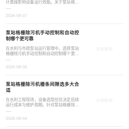
计直接影响设备运行效能。关于泵站格栅
除污机格栅井深度和宽度如何确定，是前
期设计阶段的···
2026-08-07
泵站格栅除污机手动控制和自动控
制哪个更可靠
在水利与市政泵站运行管理中，选择泵站
格栅除污机手动控制和自动控制哪个更可
靠，往往是项目决策的关键环节。这并非
单纯的技术选···
2026-08-06
泵站格栅除污机栅条间隙选多大合
适
在水利工程现场，设备选型往往决定后续
运行成本与维护周期。针对泵站格栅除污
机栅条间隙选多大合适，需结合具体工况
**分析，不可···
2026-08-04