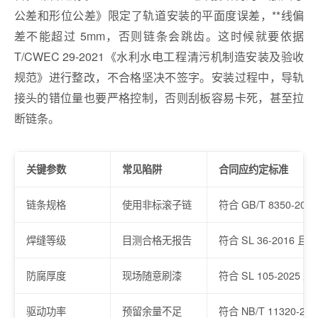
公差和形位公差》限定了轨道安装的平面度误差，**线偏
差不能超过 5mm，否则链条会跳齿。这时候就要依据
T/CWEC 29-2021《水利水电工程清污机制造安装及验收
规范》进行整改，不合格坚决不签字。安装过程中，导轨
接头的错位量也要严格控制，否则刮板容易卡死，甚至拉
断链条。
关键参数
常见陷阱
合同应约定标准
链条规格
使用非标滚子链
符合 GB/T 8350-200
焊缝等级
目测合格无报告
符合 SL 36-2016 
防腐厚度
现场随意刷漆
符合 SL 105-2025
驱动功率
预留余量不足
符合 NB/T 11320‑2