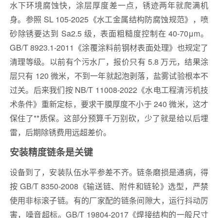
水下环境腐蚀快，涂层厚度差一点，锈迹两年就爬满机
身。参照 SL 105-2025《水工金属结构防腐蚀规范》，喷
砂除锈要达到 Sa2.5 级，表面粗糙度控制在 40-70μm。
GB/T 8923.1-2011《涂覆涂料前钢材表面处理》也规定了
清理等级。以前有个污水厂，报价只有 5.8 万元，结果涂
层只有 120 微米，不到一年就起泡剥落，盐雾试验根本不
过关。后来我们按 NB/T 11008‑2022《水电工程清污机技
术条件》重新定标，要求干膜厚度不小于 240 微米，这才
保住了**质保。这部分预算千万别砍，少了就是给以后埋
雷，后期除锈费用远超差价。
安装精度链条是关键
设备到了，安装队伍水平参差不齐。链条磨损是通病，得
按 GB/T 8350-2008《输送链、附件和链轮》选型，严禁
使用非标滚子链。有的厂家配的链条间隙大，运行抖动厉
害，噪音超标。GB/T 19804-2017《焊接结构的一般尺寸