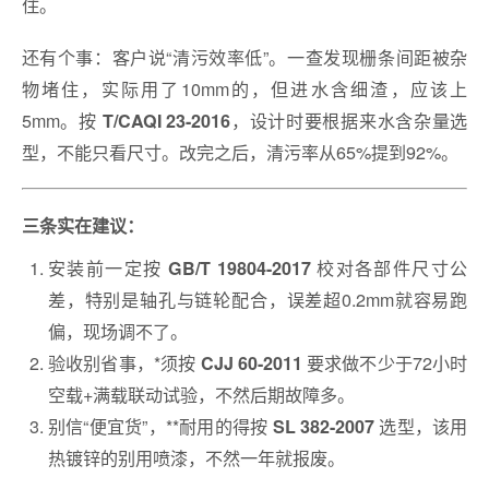
住。
还有个事：客户说“清污效率低”。一查发现栅条间距被杂
物堵住，实际用了10mm的，但进水含细渣，应该上
5mm。按
，设计时要根据来水含杂量选
T/CAQI 23-2016
型，不能只看尺寸。改完之后，清污率从65%提到92%。
三条实在建议：
安装前一定按
校对各部件尺寸公
GB/T 19804-2017
差，特别是轴孔与链轮配合，误差超0.2mm就容易跑
偏，现场调不了。
验收别省事，*须按
要求做不少于72小时
CJJ 60-2011
空载+满载联动试验，不然后期故障多。
别信“便宜货”，**耐用的得按
选型，该用
SL 382-2007
热镀锌的别用喷漆，不然一年就报废。