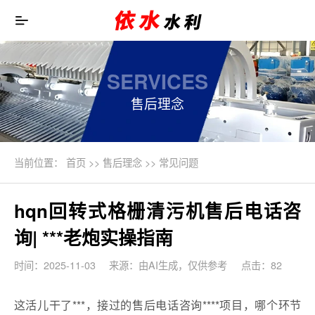
SERVICES
售后理念
当前位置：
首页
>>
售后理念
>>
常见问题
hqn回转式格栅清污机售后电话咨
询| ***老炮实操指南
时间：2025-11-03
来源：由AI生成，仅供参考
点击：82
这活儿干了***，接过的售后电话咨询****项目，哪个环节