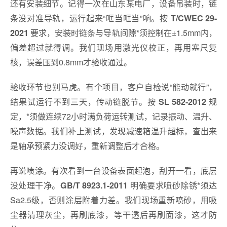
还有安装细节。记得一次在山东某电厂，设备吊装时，链
条没对准导轨，运行起来“哐当哐当”响。按
T/CWEC 29-
要求，安装时链条与导轨间隙*须控制在±1.5mm内，
2021
偏差超过就得调。我们现场用激光仪校正，再用塞尺复
核，误差压到0.8mm才验收通过。
验收环节也别马虎。有个项目，客户自检说“能动就行”，
结果试运行不到三天，传动链脱节。按
规
SL 582-2012
定，*须做连续72小时满负荷运转测试，记录振动、温升、
噪声数据。我们补上测试，发现减速箱温升超标，查出来
是轴承预紧力没调好，重新调整后才合格。
再说喷涂。有次看到一台设备表面起泡，刮开一看，底层
没处理干净。
明确要求喷砂除锈*须达
GB/T 8923.1-2011
Sa2.5级，否则涂层附着力差。我们现场重新喷砂，用吸
尘器清理灰尘，再刷底漆，等干透后再刷面漆，这才防