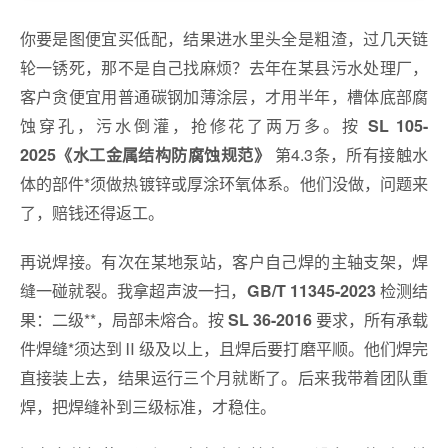
你要是图便宜买低配，结果进水里头全是粗渣，过几天链
轮一锈死，那不是自己找麻烦？去年在某县污水处理厂，
客户贪便宜用普通碳钢加薄涂层，才用半年，槽体底部腐
蚀穿孔，污水倒灌，抢修花了两万多。按
SL 105-
第4.3条，所有接触水
2025《水工金属结构防腐蚀规范》
体的部件*须做热镀锌或厚涂环氧体系。他们没做，问题来
了，赔钱还得返工。
再说焊接。有次在某地泵站，客户自己焊的主轴支架，焊
缝一碰就裂。我拿超声波一扫，
检测结
GB/T 11345-2023
果：二级**，局部未熔合。按
要求，所有承载
SL 36-2016
件焊缝*须达到Ⅱ级及以上，且焊后要打磨平顺。他们焊完
直接装上去，结果运行三个月就断了。后来我带着团队重
焊，把焊缝补到三级标准，才稳住。