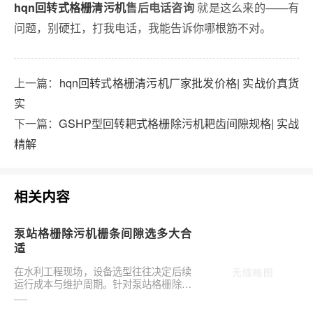
就是这么来的——有
hqn回转式格栅清污机
售后电话咨询
问题，别硬扛，打我电话，我能告诉你哪根筋不对。
上一篇：
hqn回转式格栅清污机厂家批发价格| 实战价真货
实
下一篇：
GSHP型回转耙式格栅除污机耙齿间隙规格| 实战
精解
相关内容
泵站格栅除污机栅条间隙选多大合
适
在水利工程现场，设备选型往往决定后续
运行成本与维护周期。针对泵站格栅除污
机栅条间隙选多大合适，需结合具体工况
**分析，不可···