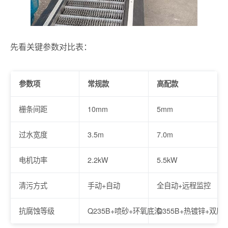
先看关键参数对比表：
参数项
常规款
高配款
栅条间距
10mm
5mm
过水宽度
3.5m
7.0m
电机功率
2.2kW
5.5kW
清污方式
手动+自动
全自动+远程监控
抗腐蚀等级
Q235B+喷砂+环氧底漆
Q355B+热镀锌+双层