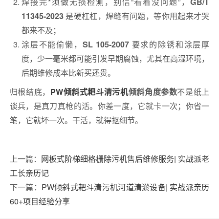
焊接完*须做无损检测，别信“看着没问题”，
GB/T
是硬杠杠，焊缝有问题，等你用起来才哭
11345-2023
都来不及；
涂层不能偷懒，
要求的除锈和涂层厚
SL 105-2007
度，少一毫米都可能引发早期腐蚀，尤其在高湿环境，
后期维修成本比新买还贵。
归根结底，
不是纸上
PW倾斜式耙斗清污机
倾斜角度参数
谈兵，是真刀真枪的活。你差一度，它就卡一次；你省一
笔，它就坏一次。干活，就得抠细节。
上一篇：
网板式阶梯细格栅除污机售后维修服务| 实战派老
工长亲历记
下一篇：
PW倾斜式耙斗清污机河道清淤设备| 实战派亲历
60+项目经验分享