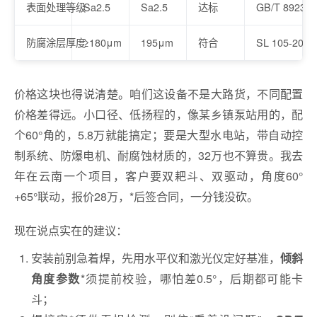
表面处理等级
Sa2.5
Sa2.5
达标
GB/T 8923.1
防腐涂层厚度
≥180μm
195μm
符合
SL 105-2007
价格这块也得说清楚。咱们这设备不是大路货，不同配置
价格差得远。小口径、低扬程的，像某乡镇泵站用的，配
个60°角的，5.8万就能搞定；要是大型水电站，带自动控
制系统、防爆电机、耐腐蚀材质的，32万也不算贵。我去
年在云南一个项目，客户要双耙斗、双驱动，角度60°
+65°联动，报价28万，*后签合同，一分钱没砍。
现在说点实在的建议：
安装前别急着焊，先用水平仪和激光仪定好基准，
倾斜
*须提前校验，哪怕差0.5°，后期都可能卡
角度参数
斗；