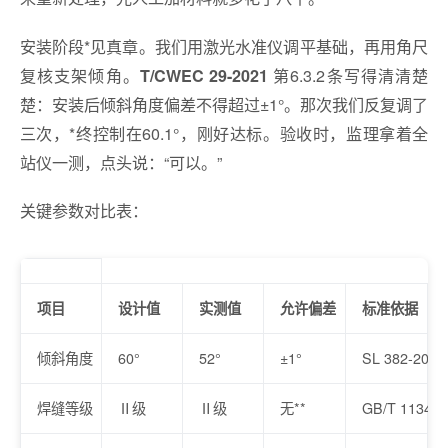
安装阶段*见真章。我们用激光水准仪调平基础，再用角尺
复核支架倾角。
第6.3.2条写得清清楚
T/CWEC 29-2021
楚：安装后倾斜角度偏差不得超过±1°。那次我们反复调了
三次，*终控制在60.1°，刚好达标。验收时，监理拿着全
站仪一测，点头说：“可以。”
关键参数对比表：
项目
设计值
实测值
允许偏差
标准依据
倾斜角度
60°
52°
±1°
SL 382-200
焊缝等级
Ⅱ级
Ⅱ级
无**
GB/T 11345-