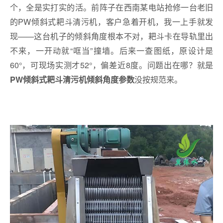
个，全是实打实的活。前阵子在西南某电站抢修一台老旧
的PW倾斜式耙斗清污机，客户急着开机，我一上手就发
现——这台机子的倾斜角度根本不对，耙斗卡在导轨里出
不来，一开动就“哐当”撞墙。后来一查图纸，原设计是
60°，可现场实测才52°，偏差近8度。问题出在哪？就是
没按规范来。
PW倾斜式耙斗清污机倾斜角度参数