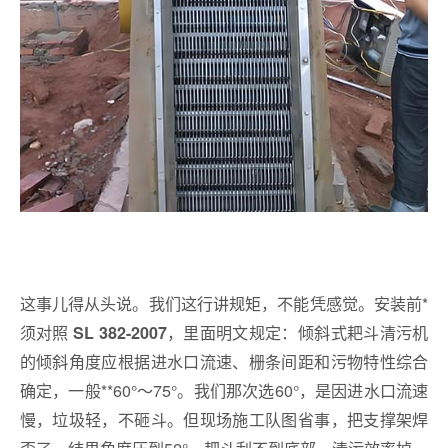
这事儿得从头说。我们这行讲规矩，不能凭感觉。安装前*
须对照
，里面明文规定：倾斜式耙斗清污机
SL 382-2007
的倾斜角度应根据进水口流速、栅条间距和污物特性综合
确定，一般**60°～75°。我们那次选60°，是因进水口流速
慢，垃圾轻，不砸斗。但现场施工队图省事，把支撑架焊
歪了，结果角度压到52°，耙斗刮不到底部，清污效率掉一