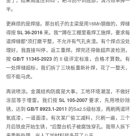
半。
更麻烦的是焊接。那台机子的主梁是用16Mn钢做的，焊缝
得按
来。我**蹲在工棚里看焊工施焊，要求每
SL 36-2016
道焊缝都*须打磨平整，不允许有气孔夹渣。有个焊点没处
理好，我直接叫停，返工重焊。焊完还得做超声波检测，
按
的Ⅱ级评定标准，合格才算数。有
GB/T 11345-2023
一处焊缝超标，我们拆了三块板重新补焊，花了一整天，
但不能马虎。
再说喷涂。金属结构防腐是大事。工地环境潮湿，不做好
涂层等于埋雷。我们按
要求，先用喷砂除
SL 105-2007
锈，达到
的Sa2.5级标准，再刷两道环
GB/T 8923.1-2011
氧底漆，一道面漆。有次某厂偷工减料，只刷一遍，三个
月后铁皮开始生锈，*后整台机子被腐蚀穿孔。我带人拆下
来重新处理，光人工加材料就多花了八千。