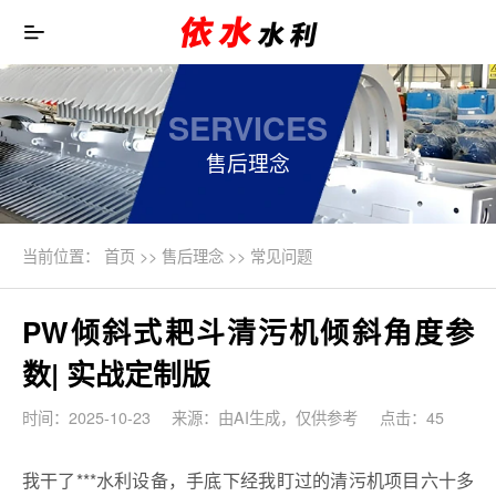
SERVICES
售后理念
当前位置：
首页
>>
售后理念
>>
常见问题
PW倾斜式耙斗清污机倾斜角度参
数| 实战定制版
时间：2025-10-23
来源：由AI生成，仅供参考
点击：45
我干了***水利设备，手底下经我盯过的清污机项目六十多