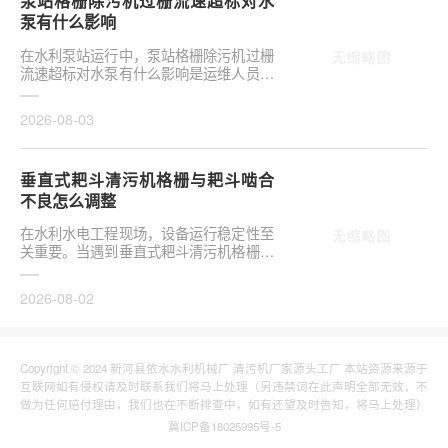
泵站格栅除污机过栅流速超标对水
泵有什么影响
在水利泵站运行中，泵站格栅除污机过栅
流速超标对水泵有什么影响是运维人员关
注的核心议题。当水流通过格栅的速度超
出设计允许范···
2026-08-03
垂直式耙斗清污机格栅与耙斗啮合
不良怎么调整
在水利水电工程现场，设备运行稳定性至
关重要。当遇到垂直式耙斗清污机格栅与
耙斗啮合不良怎么调整这类问题时，往往
涉及机械传动···
2026-08-02
Copyright © 2024 新河县依水水利机械厂 清污机厂家源头工厂 本站资源来源于
互联网如有侵权请及时联系我们将马上处理（另违禁词在此声明全部无效，不
做为任何赔付理由，我们也在不断排查中，如有还望及时告知，将马上处理）
冀ICP备18025995号-5