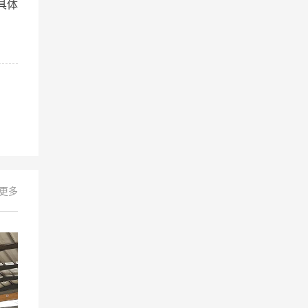
具体
+更多