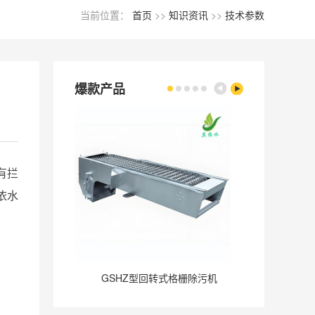
当前位置：
首页
>>
知识资讯
>>
技术参数
爆款产品
有拦
依水
GSHZ型回转式格栅除污机
GQ