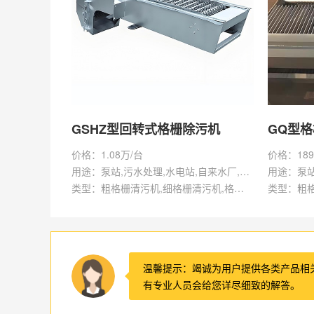
GSHZ型回转式格栅除污机
GQ型
价格：1.08万/台
价格：189
用途：泵站,污水处理,水电站,自来水厂,渠道,水产养殖,化工,纺织,给排水工程
类型：粗格栅清污机,细格栅清污机,格栅清污机,回转式清污机
温馨提示：竭诚为用户提供各类产品相
有专业人员会给您详尽细致的解答。