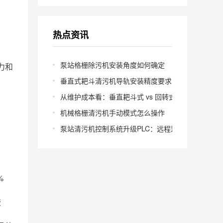
热点资讯
泵站格栅除污机安装角度如何确定
力和
垂直式耙斗清污机导轨安装精度要求多少
从维护成本看：垂直耙斗式 vs 回转式怎么选
机械格栅清污机手动模式怎么操作
泵站清污机控制系统升级PLC：远程监控怎么实现？
%
胶