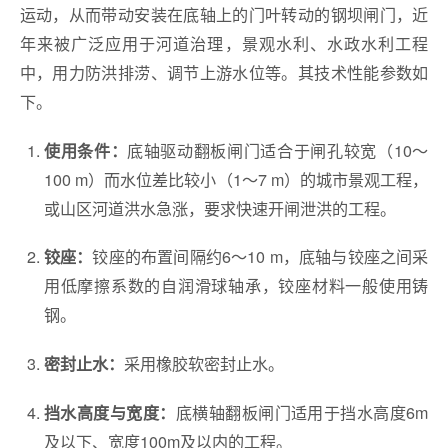
运动，从而带动安装在底轴上的门叶转动的钢坝闸门，近
年来被广泛应用于河道治理，景观水利、水政水利工程
中，用力防洪排涝、调节上游水位等。其技术性能参数如
下。
底轴驱动翻板闸门适合于闸孔较宽（10～
使用条件：
100 m）而水位差比较小（1～7 m）的城市景观工程，
或山区河道洪水急涨，要求快速开闸泄洪的工程。
铰座的布置间隔约6～10 m，底轴与铰座之间采
铰座：
用低摩擦系数的自润滑球轴承，铰座材料一般使用铸
钢。
采用橡胶软密封止水。
密封止水：
底横轴翻板闸门适用于挡水高度6m
挡水高度与宽度：
及以下、宽度100m及以内的工程。