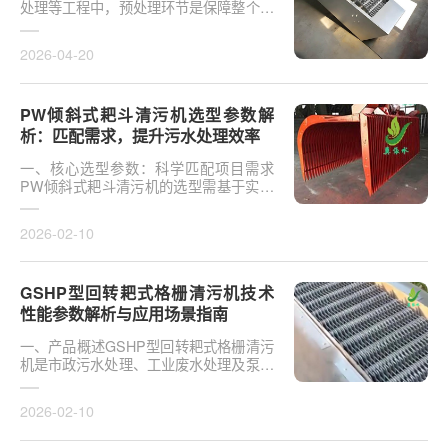
处理等工程中，预处理环节是保障整个系
统稳定运行的一道防线。回转式格栅除污
机作为预处理···
2026-04-20
PW倾斜式耙斗清污机选型参数解
析：匹配需求，提升污水处理效率
一、核心选型参数：科学匹配项目需求
PW倾斜式耙斗清污机的选型需基于实际
工况与处理目标，以下为关键参数解析：
处理能力（Q）范围···
2026-02-10
GSHP型回转耙式格栅清污机技术
性能参数解析与应用场景指南
一、产品概述GSHP型回转耙式格栅清污
机是市政污水处理、工业废水处理及泵站
工程中广泛应用的核心固液分离设备。其
采用回转耙齿连···
2026-02-10