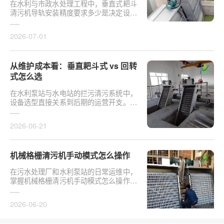
在水利与市政水处理工程中，垂直式耙斗
清污机导轨安装精度要求多少是决定设备
运行平稳性的核心**。导轨作为耙斗上下
运行的导向轨···
2026-07-01
从维护成本看：垂直耙斗式 vs 回转
式怎么选
在水利泵站与水电站的拦污清污系统中，
设备选型直接关系到后期的运营开支。探
讨从维护成本看：垂直耙斗式 vs 回转式
怎么选，需要···
2026-06-21
机械格栅清污机手动模式怎么操作
在污水处理厂和水利泵站的日常运维中，
掌握机械格栅清污机手动模式怎么操作是
保障设备稳定运行的基础环节。以某市政
污水厂改造项···
2026-06-20