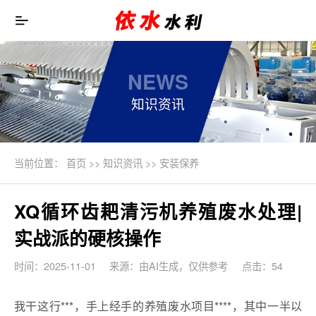
NEWS
知识资讯
当前位置：
首页
>>
知识资讯
>>
安装保养
XQ循环齿耙清污机养殖废水处理|
实战派的硬核操作
时间：2025-11-01
来源：由AI生成，仅供参考
点击：54
我干这行***，手上经手的养殖废水项目****，其中一半以