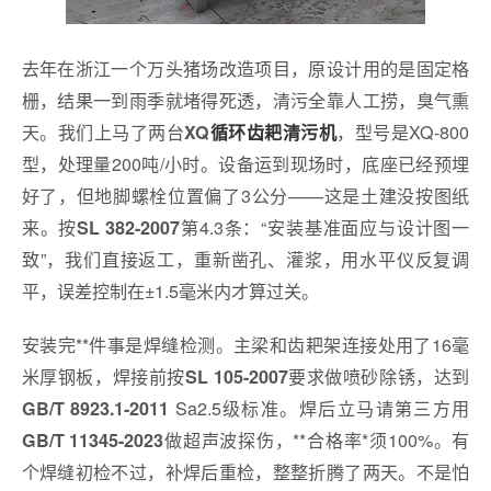
去年在浙江一个万头猪场改造项目，原设计用的是固定格
栅，结果一到雨季就堵得死透，清污全靠人工捞，臭气熏
天。我们上马了两台
，型号是XQ-800
XQ
循环齿耙清污机
型，处理量200吨/小时。设备运到现场时，底座已经预埋
好了，但地脚螺栓位置偏了3公分——这是土建没按图纸
来。按
第4.3条：“安装基准面应与设计图一
SL 382-2007
致”，我们直接返工，重新凿孔、灌浆，用水平仪反复调
平，误差控制在±1.5毫米内才算过关。
安装完**件事是焊缝检测。主梁和齿耙架连接处用了16毫
米厚钢板，焊接前按
要求做喷砂除锈，达到
SL 105-2007
Sa2.5级标准。焊后立马请第三方用
GB/T 8923.1-2011
做超声波探伤，**合格率*须100%。有
GB/T 11345-2023
个焊缝初检不过，补焊后重检，整整折腾了两天。不是怕