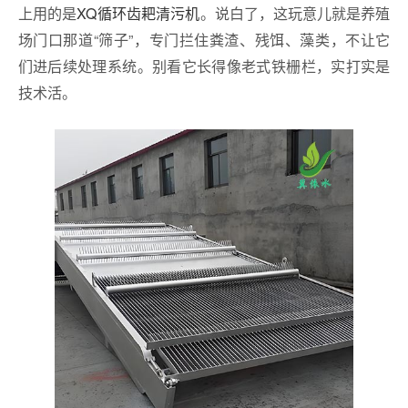
上用的是
XQ循环齿耙清污机
。说白了，这玩意儿就是养殖
场门口那道“筛子”，专门拦住粪渣、残饵、藻类，不让它
们进后续处理系统。别看它长得像老式铁栅栏，实打实是
技术活。