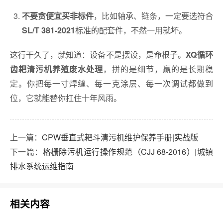
，比如轴承、链条，一定要选符合
不要贪便宜买非标件
标准的配套件，不然一用就坏。
SL/T 381-2021
这行干久了，就知道：设备不是摆设，是命根子。
XQ循环
，拼的是细节，赢的是长期稳
齿耙清污机养殖废水处理
定。你把每一寸焊缝、每一克涂层、每一次调试都做到
位，它就能替你扛住十年风雨。
上一篇：
CPW垂直式耙斗清污机维护保养手册|实战版
下一篇：
格栅除污机运行操作规范（CJJ 68-2016）|城镇
排水系统运维指南
相关内容