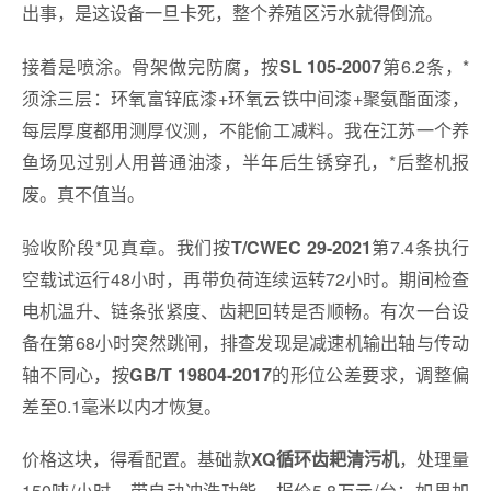
出事，是这设备一旦卡死，整个养殖区污水就得倒流。
接着是喷涂。骨架做完防腐，按
第6.2条，*
SL 105-2007
须涂三层：环氧富锌底漆+环氧云铁中间漆+聚氨酯面漆，
每层厚度都用测厚仪测，不能偷工减料。我在江苏一个养
鱼场见过别人用普通油漆，半年后生锈穿孔，*后整机报
废。真不值当。
验收阶段*见真章。我们按
第7.4条执行
T/CWEC 29-2021
空载试运行48小时，再带负荷连续运转72小时。期间检查
电机温升、链条张紧度、齿耙回转是否顺畅。有次一台设
备在第68小时突然跳闸，排查发现是减速机输出轴与传动
轴不同心，按
的形位公差要求，调整偏
GB/T 19804-2017
差至0.1毫米以内才恢复。
价格这块，得看配置。基础款
，处理量
XQ循环齿耙清污机
150吨/小时，带自动冲洗功能，报价5.8万元/台；如果加