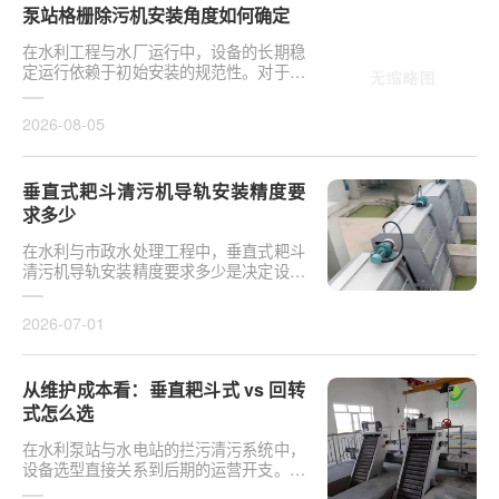
泵站格栅除污机安装角度如何确定
在水利工程与水厂运行中，设备的长期稳
定运行依赖于初始安装的规范性。对于泵
站核心拦污设备而言，其倾斜度直接影响
排污效率及后···
2026-08-05
垂直式耙斗清污机导轨安装精度要
求多少
在水利与市政水处理工程中，垂直式耙斗
清污机导轨安装精度要求多少是决定设备
运行平稳性的核心**。导轨作为耙斗上下
运行的导向轨···
2026-07-01
从维护成本看：垂直耙斗式 vs 回转
式怎么选
在水利泵站与水电站的拦污清污系统中，
设备选型直接关系到后期的运营开支。探
讨从维护成本看：垂直耙斗式 vs 回转式