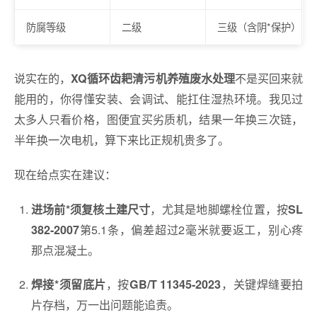
防腐等级
二级
三级（含阴*保护）
说实在的，
不是买回来就
XQ循环齿耙清污机养殖废水处理
能用的，你得懂安装、会调试、能扛住湿热环境。我见过
太多人只看价格，图便宜买劣质机，结果一年换三次链，
半年换一次电机，算下来比正规机贵多了。
现在给点实在建议：
，尤其是地脚螺栓位置，按
进场前*须复核土建尺寸
SL
第5.1条，偏差超过2毫米就要返工，别心疼
382-2007
那点混凝土。
，按
，关键焊缝要拍
焊接*须留底片
GB/T 11345-2023
片存档，万一出问题能追责。