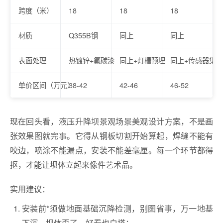
跨度（米）
18
18
18
材质
Q355B钢
同上
同上
表面处理
热镀锌+氟碳漆
同上+灯槽预埋
同上+传感器集成
单价区间（万元）
38-42
42-46
46-52
现在回头看，液压升降坝景观场景美观设计方案，不是画
张效果图就完事。它得从钢板切割开始算起，焊缝不能有
咬边，喷涂不能漏点，安装不能差毫厘。每一个环节都得
抠，才能让坝体立起来像件艺术品。
实用建议：
安装前*须做地面基础沉降检测，别图省事，万一地基
下沉，坝体歪了，好看也白搭；