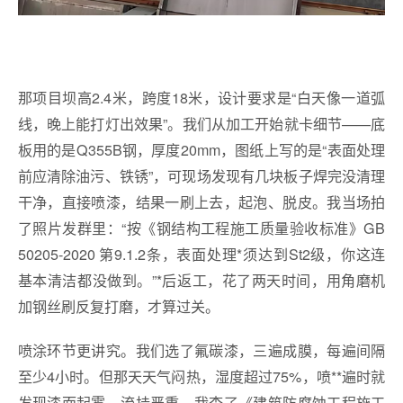
那项目坝高2.4米，跨度18米，设计要求是“白天像一道弧
线，晚上能打灯出效果”。我们从加工开始就卡细节——底
板用的是Q355B钢，厚度20mm，图纸上写的是“表面处理
前应清除油污、铁锈”，可现场发现有几块板子焊完没清理
干净，直接喷漆，结果一刷上去，起泡、脱皮。我当场拍
了照片发群里：“按《钢结构工程施工质量验收标准》GB
50205-2020 第9.1.2条，表面处理*须达到St2级，你这连
基本清洁都没做到。”*后返工，花了两天时间，用角磨机
加钢丝刷反复打磨，才算过关。
喷涂环节更讲究。我们选了氟碳漆，三遍成膜，每遍间隔
至少4小时。但那天天气闷热，湿度超过75%，喷**遍时就
发现漆面起雾，流挂严重。我查了《建筑防腐蚀工程施工