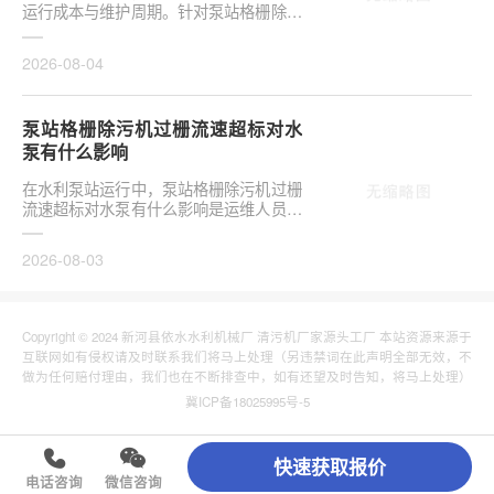
运行成本与维护周期。针对泵站格栅除污
机栅条间隙选多大合适，需结合具体工况
**分析，不可···
2026-08-04
泵站格栅除污机过栅流速超标对水
泵有什么影响
在水利泵站运行中，泵站格栅除污机过栅
流速超标对水泵有什么影响是运维人员关
注的核心议题。当水流通过格栅的速度超
出设计允许范···
2026-08-03
Copyright © 2024 新河县依水水利机械厂 清污机厂家源头工厂 本站资源来源于
互联网如有侵权请及时联系我们将马上处理（另违禁词在此声明全部无效，不
做为任何赔付理由，我们也在不断排查中，如有还望及时告知，将马上处理）
冀ICP备18025995号-5
快速获取报价
电话咨询
微信咨询