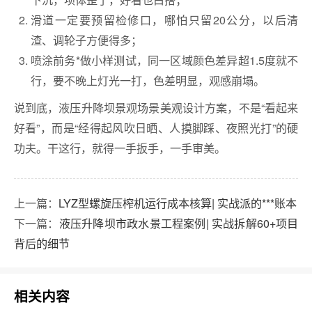
滑道一定要预留检修口，哪怕只留20公分，以后清
渣、调轮子方便得多；
喷涂前务*做小样测试，同一区域颜色差异超1.5度就不
行，要不晚上灯光一打，色差明显，观感崩塌。
说到底，液压升降坝景观场景美观设计方案，不是“看起来
好看”，而是“经得起风吹日晒、人摸脚踩、夜照光打”的硬
功夫。干这行，就得一手扳手，一手审美。
上一篇：
LYZ型螺旋压榨机运行成本核算| 实战派的***账本
下一篇：
液压升降坝市政水景工程案例| 实战拆解60+项目
背后的细节
相关内容