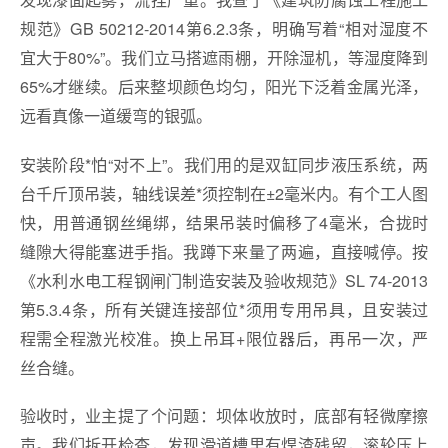
规范》GB 50212-2014第6.2.3条，明确写着“相对湿度不
宜大于80%”。我们立马搭遮雨棚，开除湿机，等湿度降到
65%才继续。后来整坝颜色均匀，阳光下泛着金属光泽，
远看真像一道缓弯的银弧。
安装阶段*怕“对不上”。我们用的是双缸同步液压系统，两
台千斤顶吊装，轴线误差*须控制在±2毫米内。有个工人图
快，用普通钢丝绳绑，结果吊装时偏移了4毫米，合拢时
缝隙大得能塞进手指。我蹲下来量了两遍，直接喊停。按
《水利水电工程钢闸门制造安装及验收规范》SL 74-2013
第5.3.4条，所有关键连接部位*须用专用吊具，且安装过
程需全程激光校准。换上吊耳+限位器后，再吊一次，严
丝合缝。
验收时，业主提了个问题：坝体收放时，底部有轻微摩擦
声。我们拆开检查，发现滑道槽里有焊渣残留，滚轮压上