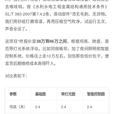
去咯吱响。按《水利水电工程金属结构通用技术条件》
SL/T 383-2007第7.4.2条，滑动部件*须无毛刺、无异物。
我们用砂纸打磨滑道，再用压缩空气吹净，试运行五次，
声音全没了。
这项目*终报价是
，根据坝高、跨度、是
38万到46万之间
否带灯光系统浮动。比如同规格坝，加了夜间照明和智能
控制系统，价格往上走10万左右。别信那些低价包干，便
宜货后期维修成本高得吓人。
对比表如下：
参数
基础款
带灯光款
智能控制款
坝高（米）
2.4
2.4
2.4