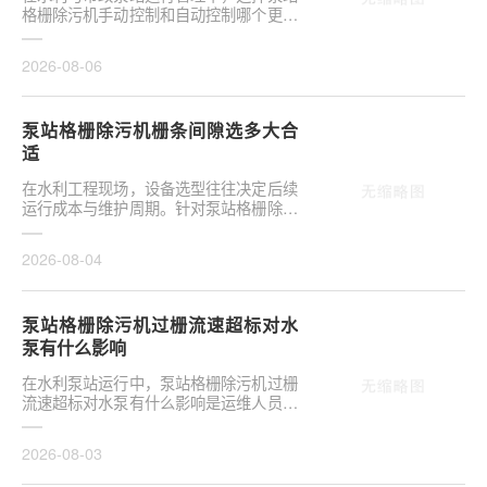
格栅除污机手动控制和自动控制哪个更可
靠，往往是项目决策的关键环节。这并非
单纯的技术选···
2026-08-06
泵站格栅除污机栅条间隙选多大合
适
在水利工程现场，设备选型往往决定后续
运行成本与维护周期。针对泵站格栅除污
机栅条间隙选多大合适，需结合具体工况
**分析，不可···
2026-08-04
泵站格栅除污机过栅流速超标对水
泵有什么影响
在水利泵站运行中，泵站格栅除污机过栅
流速超标对水泵有什么影响是运维人员关
注的核心议题。当水流通过格栅的速度超
出设计允许范···
2026-08-03