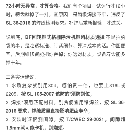
。我们有个项目，试运行才12小
72小时无异常，才算合格
时，耙齿就掉了一排，查原因：是齿根焊接不牢，违反了
的焊缝检测要求。补焊后重新报验，才过关。
SL 36-2016
说到底，
不是拍脑
BF回转耙式格栅除污机耙齿材质选择
袋的事，是吃透标准、盯紧细节、算清成本的活。你图便
宜，后期维修费能把你吞掉；你选对材质，设备寿命能多
撑十年。
三条实话建议：
1. 水质复杂就别用304，哪怕贵一倍，也要上316L或
2205，
；
按 SL 105-2007 该防的*须防到位
2. 焊接*须用匹配材料，别贪便宜用错焊丝，
按 SL 36-
；
2016 要求，焊缝质量直接影响耙齿寿命
3. 安装时逐根测间隙，
按 T/CWEC 29-2021，间隙超
。
1.5mm就可能卡机，别嫌烦