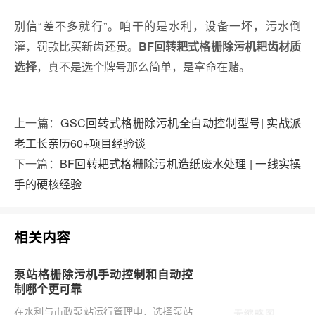
别信“差不多就行”。咱干的是水利，设备一坏，污水倒
灌，罚款比买新齿还贵。
BF回转耙式格栅除污机耙齿材质
，真不是选个牌号那么简单，是拿命在赌。
选择
上一篇：
GSC回转式格栅除污机全自动控制型号| 实战派
老工长亲历60+项目经验谈
下一篇：
BF回转耙式格栅除污机造纸废水处理 | 一线实操
手的硬核经验
相关内容
泵站格栅除污机手动控制和自动控
制哪个更可靠
在水利与市政泵站运行管理中，选择泵站