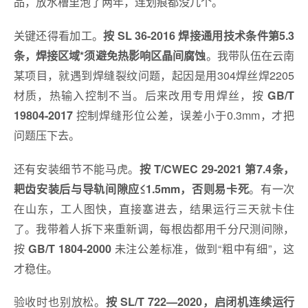
品，放水槽里泡了两年，连划痕都没几个。
关键还得看加工。
按 SL 36-2016 焊接通用技术条件第5.3
。我带队伍在云南
条，焊接区域*须避免热影响区晶间腐蚀
某项目，就遇到焊缝裂纹问题，起因是用304焊丝焊2205
材质，热输入控制不当。后来改用专用焊丝，按
GB/T
控制焊缝形位公差，误差小于0.3mm，才把
19804-2017
问题压下去。
还有安装细节不能马虎。
按 T/CWEC 29-2021 第7.4条，
。有一次
耙齿安装后与导轨间隙应≤1.5mm，否则易卡死
在山东，工人图快，直接塞进去，结果运行三天就卡住
了。我带着人拆下来重新调，每根齿都用千分尺测间隙，
按
未注公差标准，做到“粗中有细”，这
GB/T 1804-2000
才稳住。
验收时也别放松。
按 SL/T 722—2020，启闭机连续运行