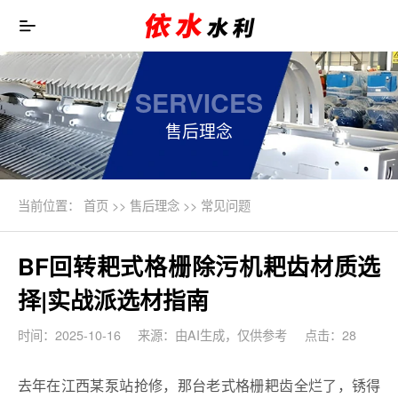
SERVICES
售后理念
当前位置：
首页
>>
售后理念
>>
常见问题
BF回转耙式格栅除污机耙齿材质选
择|实战派选材指南
时间：2025-10-16
来源：由AI生成，仅供参考
点击：28
去年在江西某泵站抢修，那台老式格栅耙齿全烂了，锈得