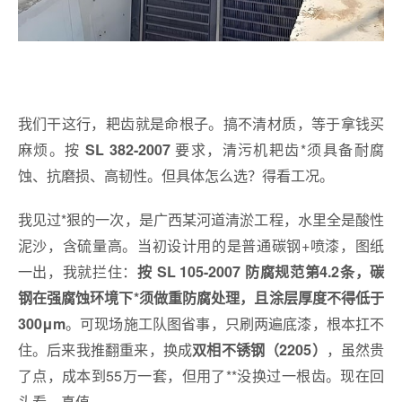
我们干这行，耙齿就是命根子。搞不清材质，等于拿钱买
麻烦。按
要求，清污机耙齿*须具备耐腐
SL 382-2007
蚀、抗磨损、高韧性。但具体怎么选？得看工况。
我见过*狠的一次，是广西某河道清淤工程，水里全是酸性
泥沙，含硫量高。当初设计用的是普通碳钢+喷漆，图纸
一出，我就拦住：
按 SL 105-2007 防腐规范第4.2条，碳
钢在强腐蚀环境下*须做重防腐处理，且涂层厚度不得低于
。可现场施工队图省事，只刷两遍底漆，根本扛不
300μm
住。后来我推翻重来，换成
，虽然贵
双相不锈钢（2205）
了点，成本到55万一套，但用了**没换过一根齿。现在回
头看，真值。