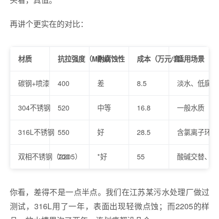
再讲个更实在的对比：
材质
抗拉强度（MPa）
耐腐蚀性
成本（万元/套）
适用场景
碳钢+喷漆
400
差
8.5
淡水、低腐蚀
304不锈钢
520
中等
16.8
一般水质
316L不锈钢
550
好
28.5
含氯离子环境
双相不锈钢（2205）
700
*好
55
酸碱交替、高
你看，差得不是一点半点。我们在江苏某污水处理厂做过
测试，316L用了一年，表面出现轻微点蚀；而2205的样