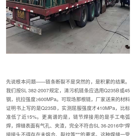
先说根本问题——链条断裂不是突然的，是积累的结果。
我们按SL 382-2007规定，清污机链条应选用Q235B或45
钢，抗拉强度≥600MPa。可现场那根链，厂家送来的材料
证明书上写的是Q235B，实测屈服强度才410MPa，比标
准低了近15%。更离谱的是，链节焊接用的是手工电弧
焊，焊缝表面有气孔、夹渣，完全不符合SL 36-2016中“焊
接接头不得存在未熔合、裂纹等**”的要求。这种焊缝一受