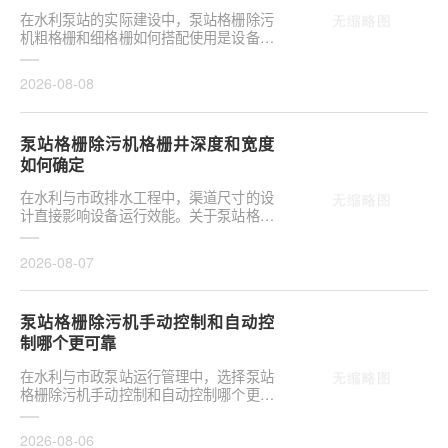
在水利泵站的实际建设中，泵站格栅除污
机粗格栅和细格栅如何搭配使用是设备选
型的关键环节。合理配置直接影响后续水
泵安全与管道···
2026-08-08
泵站格栅除污机格栅井深度和宽度
如何确定
在水利与市政排水工程中，渠道尺寸的设
计直接影响设备运行效能。关于泵站格栅
除污机格栅井深度和宽度如何确定，是前
期设计阶段的···
2026-08-07
泵站格栅除污机手动控制和自动控
制哪个更可靠
在水利与市政泵站运行管理中，选择泵站
格栅除污机手动控制和自动控制哪个更可
靠，往往是项目决策的关键环节。这并非
单纯的技术选···
2026-08-06