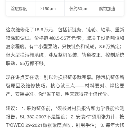
涂层厚度
≥150μm
仅约30μm
腐蚀加速
这次维修花了18.6万元，包括新链条、链轮、轴承、重新
喷涂和调试。价格范围8.5-55万元/套，取决于设备吨位和
复杂程度。有个小型泵站，只换链条和链轮，8.5万搞定；
但大型拦污栅系统，涉及整机吊装、轨道校正、控制系统
联动，55万都不够。
现在讲点实在话：别以为换根链条就完事。除污机链条断
裂原因及维修技巧，核心就三点——材料要对、焊接要
严、安装要准。你**省了钱，明天就得花十倍代价。
建议： 1. 采购链条前，*须核对材质报告和力学性能检测
报告，SL 382-2007不是摆设； 2. 安装时*须用张力计，按
T/CWEC 29-2021做张紧度验收，别用手估； 3. 每年大修