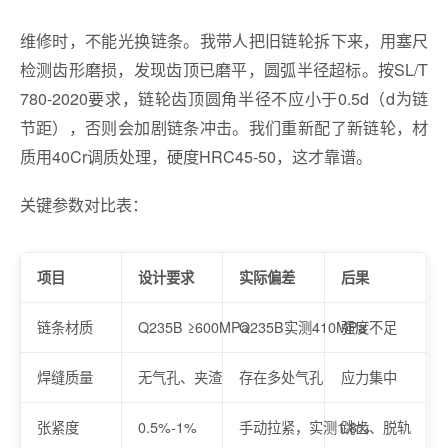
维修时，不能光换链条。我带人把旧链轮拆下来，用塞尺
检测齿形磨损，发现齿顶已磨平，圆弧半径超标。按SL/T
780-2020要求，链轮齿顶圆角半径不应小于0.5d（d为链
节距），否则会加剧链条冲击。我们重新配了新链轮，材
质用40Cr调质处理，硬度HRC45-50，这才靠谱。
关键参数对比表：
项目
设计要求
实际偏差
后果
链条材质
Q235B ≥600MPa
Q235B实测410MPa
强度不足
焊缝质量
无气孔、夹渣
存在多处气孔
应力集中
张紧度
0.5%-1%
手动拉紧，实测1.8%
跳齿、脱轨