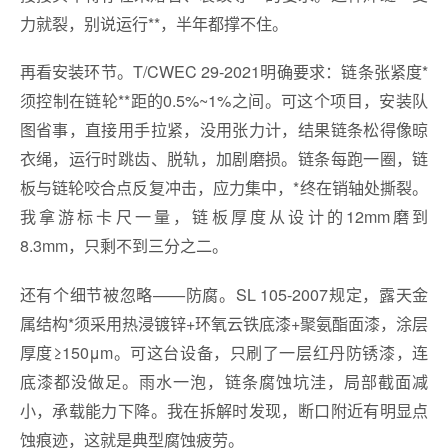
力就裂，别说运行**，半年都撑不住。
再看安装环节。T/CWEC 29-2021明确要求：链条张紧度*
须控制在链轮**距的0.5%~1%之间。可这个项目，安装队
图省事，直接用手拉紧，没用张力计，结果链条松得像晾
衣绳，运行时跳齿、脱轨，加剧磨损。链条每跑一圈，链
板与链轮咬合点反复冲击，应力集中，*终在销轴处撕裂。
我拿游标卡尺一量，链板厚度从设计的12mm磨到
8.3mm，只剩不到三分之二。
还有个细节被忽略——防腐。SL 105-2007规定，露天金
属结构*须采用热浸镀锌+环氧云铁底漆+聚氨酯面漆，涂层
厚度≥150μm。可这台设备，只刷了一层红丹防锈漆，连
底漆都没做足。雨水一泡，链条腐蚀坑洼，局部截面减
小，承载能力下降。我在拆解时发现，断口附近有明显点
蚀痕迹，这就是典型腐蚀疲劳。