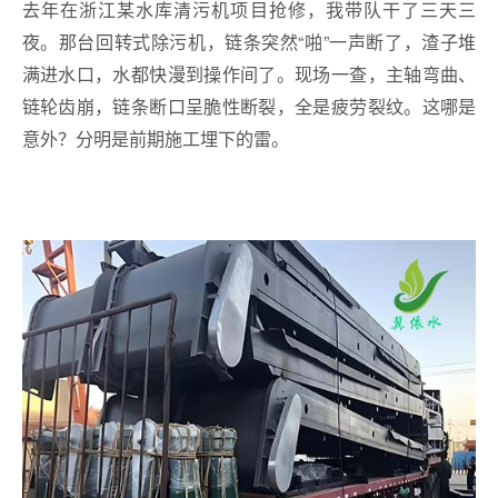
去年在浙江某水库清污机项目抢修，我带队干了三天三
夜。那台回转式除污机，链条突然“啪”一声断了，渣子堆
满进水口，水都快漫到操作间了。现场一查，主轴弯曲、
链轮齿崩，链条断口呈脆性断裂，全是疲劳裂纹。这哪是
意外？分明是前期施工埋下的雷。