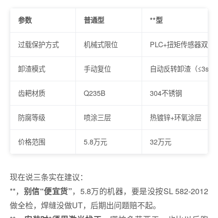
参数
普通型
**型
过载保护方式
机械式限位
PLC+扭矩传感器双冗
卸渣模式
手动复位
自动反转卸渣（≤3s）
齿耙材质
Q235B
304不锈钢
防腐等级
喷涂三层
热镀锌+环氧涂层
价格范围
5.8万元
32万元
现在说三条实在建议：
**，
，5.8万的机器，要是没按SL 582-2012
别信“便宜货”
做全检，焊缝没做UT，后期出问题赔不起。