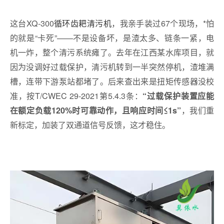
这台XQ-300
循环齿耙清污机
，我亲手装过67个现场，*怕
的就是“卡死”——不是设备坏，是渣太多、链条一紧，电
机一炸，整个清污系统瘫了。去年在江西某水库项目，就
因为没调好过载保护，清污机转到一半突然停机，渣堆满
槽，连带下游泵站都堵了。后来查出来是扭矩传感器没校
准，按T/CWEC 29-2021第5.4.3条：
“过载保护装置应能
，我们重
在额定负载120%时可靠动作，且响应时间≤1s”
新标定，加装了双通道信号反馈，这才稳住。