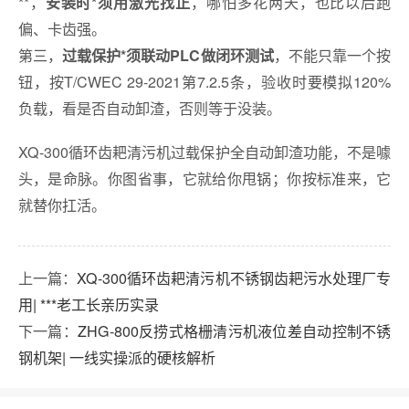
**，
，哪怕多花两天，也比以后跑
安装时*须用激光找正
偏、卡齿强。
第三，
，不能只靠一个按
过载保护*须联动PLC做闭环测试
钮，按T/CWEC 29-2021第7.2.5条，验收时要模拟120%
负载，看是否自动卸渣，否则等于没装。
XQ-300循环齿耙清污机过载保护全自动卸渣功能，不是噱
头，是命脉。你图省事，它就给你甩锅；你按标准来，它
就替你扛活。
上一篇：
XQ-300循环齿耙清污机不锈钢齿耙污水处理厂专
用| ***老工长亲历实录
下一篇：
ZHG-800反捞式格栅清污机液位差自动控制不锈
钢机架| 一线实操派的硬核解析