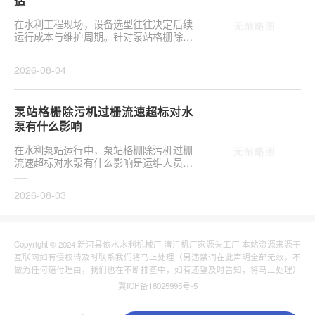
适
在水利工程现场，设备选型往往决定后续
运行成本与维护周期。针对泵站格栅除污
机栅条间隙选多大合适，需结合具体工况
**分析，不可···
2026-08-04
泵站格栅除污机过栅流速超标对水
泵有什么影响
在水利泵站运行中，泵站格栅除污机过栅
流速超标对水泵有什么影响是运维人员关
注的核心议题。当水流通过格栅的速度超
出设计允许范···
2026-08-03
Copyright © 2024 新河县依水水利机械厂 清污机厂家源头工厂 本站资源来源于
互联网如有侵权请及时联系我们将马上处理（另违禁词在此声明全部无效，不
做为任何赔付理由，我们也在不断排查中，如有还望及时告知，将马上处理）
冀ICP备18025995号-5