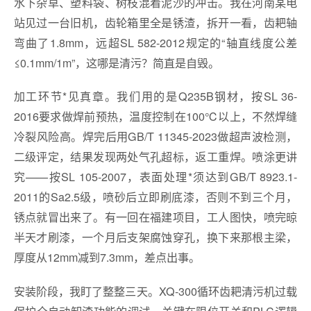
水下杂草、塑料袋、树枝混着泥沙的冲击。我在河南某电
站见过一台旧机，齿轮箱里全是锈渣，拆开一看，齿耙轴
弯曲了1.8mm，远超SL 582-2012规定的“轴直线度公差
≤0.1mm/1m”，这哪是清污？简直是自毁。
加工环节*见真章。我们用的是Q235B钢材，按SL 36-
2016要求做焊前预热，温度控制在100℃以上，不然焊缝
冷裂风险高。焊完后用GB/T 11345-2023做超声波检测，
二级评定，结果发现两处气孔超标，返工重焊。喷涂更讲
究——按SL 105-2007，表面处理*须达到GB/T 8923.1-
2011的Sa2.5级，喷砂后立即刷底漆，否则不到三个月，
锈点就冒出来了。有一回在福建项目，工人图快，喷完晾
半天才刷漆，一个月后支架腐蚀穿孔，换下来那根主梁，
厚度从12mm减到7.3mm，差点出事。
安装阶段，我盯了整整三天。XQ-300循环齿耙清污机过载
保护全自动卸渣功能的调试，关键在限位开关和PLC逻辑