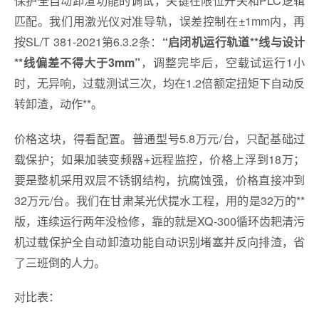
匹配。我们用激光仪对准导轨，误差控制在±1mm内，再
按SL/T 381-2021第6.3.2条：
“启闭机运行轨道**线与设计
，调整完毕后，空载试运行1小
**线偏差不得大于3mm”
时，无异响，过载测试三次，均在1.2倍额定扭矩下自动反
转卸渣，动作**。
价格这块，得看配置。普通型号5.8万元/台，只配基础过
载保护；如果加装变频器+远程监控，价格上浮到18万；
要是整机采用双层不锈钢结构，抗腐蚀强，价格直接冲到
32万元/台。我们在甘肃某光伏提水工程，用的是32万的**
版，连续运行两年没检修，靠的就是XQ-300循环齿耙清污
机过载保护全自动卸渣功能自动识别堵塞并反向排渣，省
了三班倒的人力。
对比表：