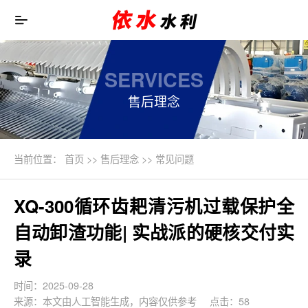
SERVICES
售后理念
当前位置：
首页
>>
售后理念
>>
常见问题
XQ-300循环齿耙清污机过载保护全
自动卸渣功能| 实战派的硬核交付实
录
时间：2025-09-28
来源：本文由人工智能生成，内容仅供参考
点击：58