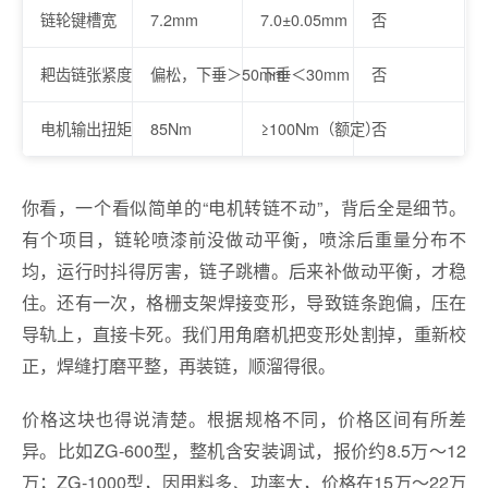
链轮键槽宽
7.2mm
7.0±0.05mm
否
耙齿链张紧度
偏松，下垂＞50mm
下垂＜30mm
否
电机输出扭矩
85Nm
≥100Nm（额定）
否
你看，一个看似简单的“电机转链不动”，背后全是细节。
有个项目，链轮喷漆前没做动平衡，喷涂后重量分布不
均，运行时抖得厉害，链子跳槽。后来补做动平衡，才稳
住。还有一次，格栅支架焊接变形，导致链条跑偏，压在
导轨上，直接卡死。我们用角磨机把变形处割掉，重新校
正，焊缝打磨平整，再装链，顺溜得很。
价格这块也得说清楚。根据规格不同，价格区间有所差
异。比如ZG-600型，整机含安装调试，报价约8.5万～12
万；ZG-1000型，因用料多、功率大，价格在15万～22万