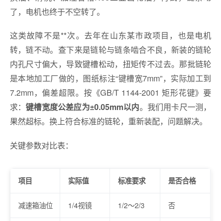
了，电机也终于不空转了。
这类故障不是**次。去年在山东某市政项目，也是电机
转，链不动。查下来是链轮与链条啮合不良，新装的链轮
内孔尺寸偏大，导致键槽松动，扭矩传不过去。那批链轮
是本地加工厂做的，图纸标注“键槽宽7mm”，实际加工到
7.2mm，偏差超限。按《GB/T 1144-2001 矩形花键》要
求：
。我们用卡尺一测，
键槽宽度公差应为±0.05mm以内
果然超标。换上符合标准的链轮，重新装配，问题解决。
关键参数对比表：
项目
实际值
标准要求
是否合格
减速箱油位
1/4视镜
1/2～2/3
否