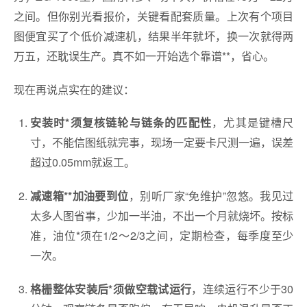
之间。但你别光看报价，关键看配套质量。上次有个项目
图便宜买了个低价减速机，结果半年就坏，换一次就得两
万五，还耽误生产。真不如一开始选个靠谱**，省心。
现在再说点实在的建议：
，尤其是键槽尺
安装时*须复核链轮与链条的匹配性
寸，不能信图纸就完事，现场一定要卡尺测一遍，误差
超过0.05mm就返工。
，别听厂家“免维护”忽悠。我见过
减速箱**加油要到位
太多人图省事，少加一半油，不出一个月就烧坏。按标
准，油位*须在1/2～2/3之间，定期检查，每季度至少
一次。
，连续运行不少于30
格栅整体安装后*须做空载试运行