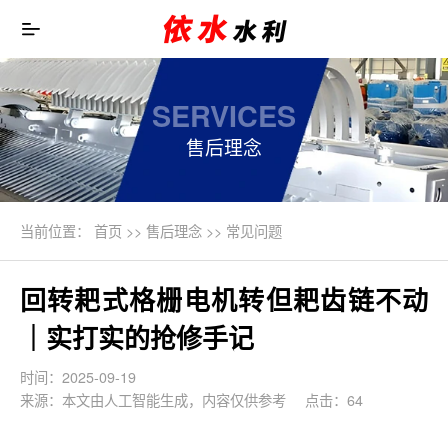
SERVICES
售后理念
当前位置：
首页
>>
售后理念
>>
常见问题
回转耙式格栅电机转但耙齿链不动
｜实打实的抢修手记
时间：2025-09-19
来源：本文由人工智能生成，内容仅供参考
点击：64