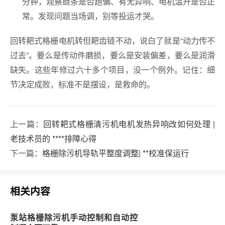
分钟，观察链条是否跑偏、有无异响、电机温升是否正
常。发现问题当场调，别等投运才哭。
回转耙式格栅电机转但耙齿链不动，说白了就是“动力传不
过去”。要么是传动件磨损，要么是安装偏差，要么是润滑
缺失。这些年修过六十多个项目，没一个例外。记住：细
节决定成败，标准不是摆设，是救命的。
上一篇：
回转耙式格栅清污机电机发热异响改如何处理 |
老技术员的 ****排障心得
下一篇：
格栅除污机导轨平整度调整| **校准保运行
相关内容
泵站格栅除污机手动控制和自动控