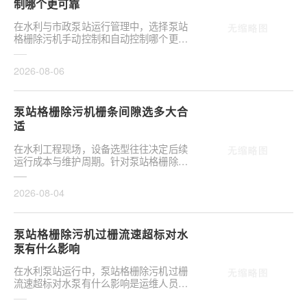
制哪个更可靠
在水利与市政泵站运行管理中，选择泵站
格栅除污机手动控制和自动控制哪个更可
靠，往往是项目决策的关键环节。这并非
单纯的技术选···
2026-08-06
泵站格栅除污机栅条间隙选多大合
适
在水利工程现场，设备选型往往决定后续
运行成本与维护周期。针对泵站格栅除污
机栅条间隙选多大合适，需结合具体工况
**分析，不可···
2026-08-04
泵站格栅除污机过栅流速超标对水
泵有什么影响
在水利泵站运行中，泵站格栅除污机过栅
流速超标对水泵有什么影响是运维人员关
注的核心议题。当水流通过格栅的速度超