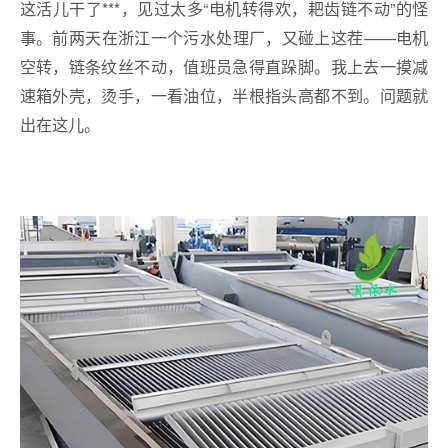
这活儿干了***，见过太多“电机转得欢，耙齿链不动”的怪
事。前两天在浙江一个污水处理厂，又碰上这茬——电机
空转，链条纹丝不动，值班员急得直跺脚。我上去一摸减
速箱外壳，烫手，一看油位，半根指头高都不到。问题就
出在这儿。