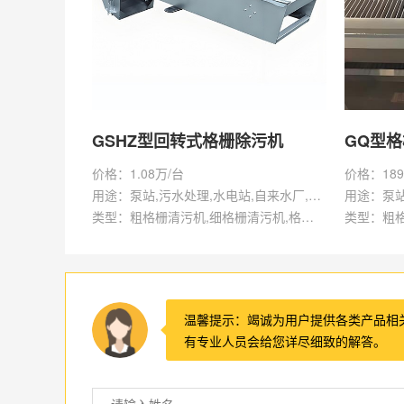
GSHZ型回转式格栅除污机
GQ型
价格：1.08万/台
价格：189
用途：泵站,污水处理,水电站,自来水厂,渠道,水产养殖,化工,纺织,给排水工程
类型：粗格栅清污机,细格栅清污机,格栅清污机,回转式清污机
温馨提示：竭诚为用户提供各类产品相
有专业人员会给您详尽细致的解答。