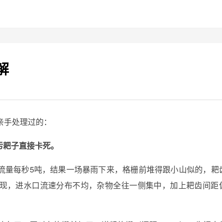
解
亲手处理过的：
污耙子直接卡死。
流量每秒5吨，结果一场暴雨下来，格栅前堆得跟小山似的，耙
现，进水口流速分布不均，杂物全往一侧集中，加上耙齿间距