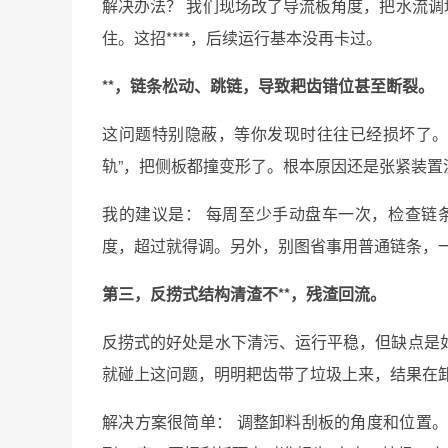
解决办法？ 我们现场改了导流板角度，把水流调
住。这招****，后续运行基本没再卡过。
**，链条松动、跳链，导致耙齿错位甚至断裂。
这问题特别隐蔽，等你发现时往往已经损坏了。
轨”，把侧板都撞变形了。根本原因还是张紧装
我的建议是： 每周至少手动盘车一次，检查链条
度，超过就得调。另外，别图省事用普通链条，
第三，反捞式结构清渣不**，残渣回流。
反捞式的好处是水下清污、运行平稳，但缺点是
就碰上这问题，明明耙齿带了垃圾上来，结果在卸
解决方案很简单： 调整卸料刮板的角度和位置