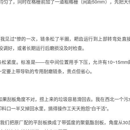
均匀了，同时在格栅前加了一道粗格栅（间距50mm），先把大
我见过*惨的一次，链条松了半圈，耙齿运行到上部转弯处直接
置没调好，或者长期运行后磨损没及时检查。
松紧度。标准是——在中间位置用手下压，允许有10~15mm
一定要上带导轨的专用耐磨链条，贵点但省心。
如果刮板角度不对，捞上来的垃圾容易滑回去。我在西北一个污
料口一半又掉回水里，搞得操作工天天抱怨“白干活”。
。我们把原厂配的平刮板换成了带弧度的聚氨酯刮板，角度从30