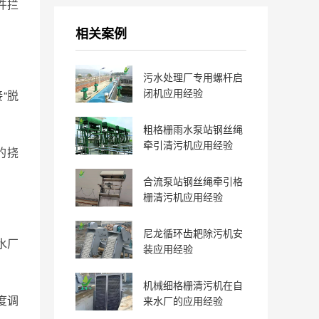
件拦
相关案例
污水处理厂专用螺杆启
闭机应用经验
“脱
粗格栅雨水泵站钢丝绳
牵引清污机应用经验
的挠
合流泵站钢丝绳牵引格
栅清污机应用经验
尼龙循环齿耙除污机安
水厂
装应用经验
机械细格栅清污机在自
度调
来水厂的应用经验