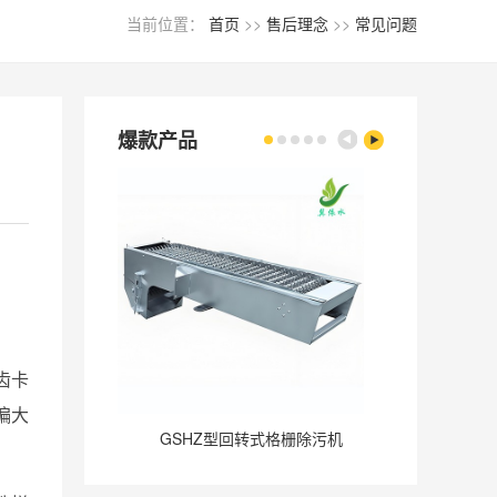
当前位置：
首页
>>
售后理念
>>
常见问题
爆款产品
齿卡
偏大
GSHZ型回转式格栅除污机
GQ